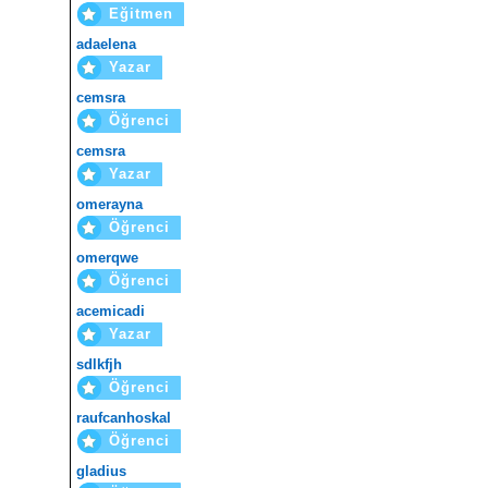
Eğitmen
adaelena
Yazar
cemsra
Öğrenci
cemsra
Yazar
omerayna
Öğrenci
omerqwe
Öğrenci
acemicadi
Yazar
sdlkfjh
Öğrenci
raufcanhoskal
Öğrenci
gladius