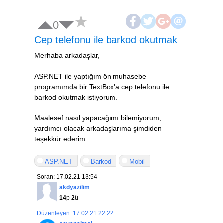
0
Cep telefonu ile barkod okutmak
Merhaba arkadaşlar,
ASP.NET ile yaptığım ön muhasebe
programımda bir TextBox'a cep telefonu ile
barkod okutmak istiyorum.
Maalesef nasıl yapacağımı bilemiyorum,
yardımcı olacak arkadaşlarıma şimdiden
teşekkür ederim.
ASP.NET
Barkod
Mobil
Soran: 17.02.21 13:54
akdyazilim
14
p
2
ü
Düzenleyen: 17.02.21 22:22