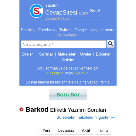
Yazılım.
Beta!
CevapSitesi
.com
Çözüm Noktası
Bu siteyi
Facebook
,
Twitter
,
Google+
veya
e-posta
ile paylaşın.
|
Sorular
|
Makaleler
|
Üyeler
|
Etiketler
|
İletişim
Soru sormak ya da cevap vermek için;
giriş yapın
veya
üye olun
.
Sosyal medya hesaplarınızla da giriş yapabilirsiniz.
Soru Sor
Barkod
Etiketli Yazılım Soruları
Bu etiketin makalelerini göster »»
Yeni
Cevapsız
Aktif
Tümü