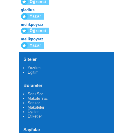
Öğrenci
gladius
Yazar
melikpoyraz
Öğrenci
melikpoyraz
Yazar
Siteler
Yazılım
Eğitim
Bölümler
Soru Sor
Makale Yaz
Sorular
Makaleler
Üyeler
Etiketler
Sayfalar