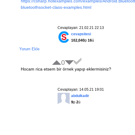
https://csharp.hotexamples.com/examples/Android.Bluetoot
bluetoothsocket-class-examples.html
Cevaplayan: 21.02.21 22:13
cevapsitesi
102,040
p
16
ü
Yorum Ekle
0
Hocam rica etsem bir örnek yapıp eklermisiniz?
Cevaplayan: 14.05.21 19:01
abdulkadir
9
p
2
ü