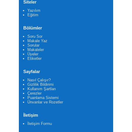
Siteler
Yazılım
Eğitim
Bölümler
Soru Sor
Makale Yaz
Sorular
Makaleler
Üyeler
Etiketler
Sayfalar
Nasıl Çalışır?
Gizlilik Bildirimi
Kullanım Şartları
Çerezler
Puanlama Sistemi
Ünvanlar ve Rozetler
İletişim
İletişim Formu