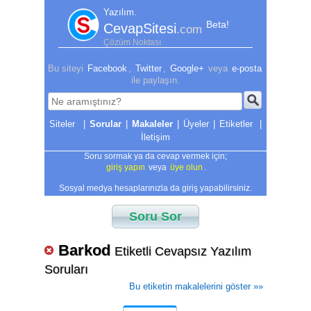
Yazılım.
Beta!
CevapSitesi
.com
Çözüm Noktası
Bu siteyi
Facebook
,
Twitter
,
Google+
veya
e-posta
ile paylaşın.
|
Sorular
|
Makaleler
|
Üyeler
|
Etiketler
|
İletişim
Soru sormak ya da cevap vermek için;
giriş yapın
veya
üye olun
.
Sosyal medya hesaplarınızla da giriş yapabilirsiniz.
Soru Sor
Barkod
Etiketli Cevapsız Yazılım
Soruları
Bu etiketin makalelerini göster »»