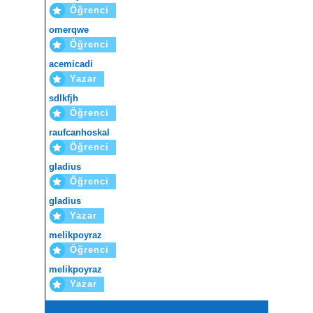
Öğrenci
omerqwe
Öğrenci
acemicadi
Yazar
sdlkfjh
Öğrenci
raufcanhoskal
Öğrenci
gladius
Öğrenci
gladius
Yazar
melikpoyraz
Öğrenci
melikpoyraz
Yazar