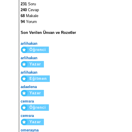
231
Soru
240
Cevap
68
Makale
94
Yorum
Son Verilen Ünvan ve Rozetler
arlihakan
Öğrenci
arlihakan
Yazar
arlihakan
Eğitmen
adaelena
Yazar
cemsra
Öğrenci
cemsra
Yazar
omerayna