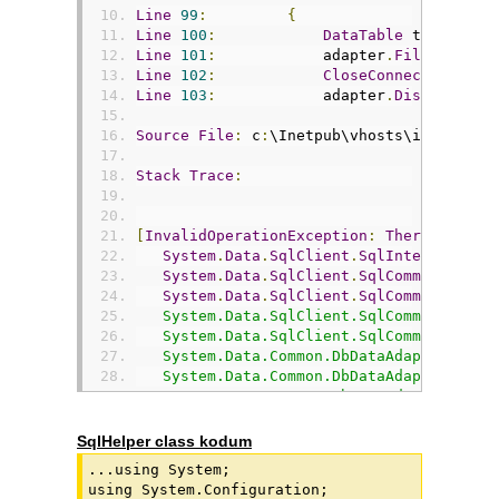
Line
99
:
{
Line
100
:
DataTable
 table 
=
n
Line
101
:
            adapter
.
Fill
(
table
)
Line
102
:
CloseConnection
();
Line
103
:
            adapter
.
Dispose
();
Source
File
:
 c
:
\Inetpub\vhosts\izmirdent
Stack
Trace
:
[
InvalidOperationException
:
There
is
 alr
System
.
Data
.
SqlClient
.
SqlInternalConn
System
.
Data
.
SqlClient
.
SqlCommand
.
Vali
System
.
Data
.
SqlClient
.
SqlCommand
.
RunE
   System.Data.SqlClient.SqlCommand.RunE
   System.Data.SqlClient.SqlCommand.Exec
   System.Data.Common.DbDataAdapter.Fill
   System.Data.Common.DbDataAdapter.Fill
   System.Data.Common.DbDataAdapter.Fill
   SqlHelper.ToDataTable() in c:\Inetpub
   SqlHelper.ToValue(Int32 rowIndex, Int
SqlHelper class kodum
   Kategorisi.Page_Load(Object sender, E
...using System;

   System.Web.UI.Control.OnLoad(EventArg
using System.Configuration;

   System.Web.UI.Control.LoadRecursive()