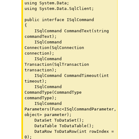
using System.Data;

   System.Web.UI.Page.ProcessRequestMain
using System.Data.SqlClient;

Version Information: Microsoft .NET Fram
public interface ISqlCommand

{

    ISqlCommand CommandText(string 
commandText);

    ISqlCommand 
Connection(SqlConnection 
connection);

    ISqlCommand 
Transaction(SqlTransaction 
transaction);

    ISqlCommand CommandTimeout(int 
timeout);

    ISqlCommand 
CommandType(CommandType 
commandType);

    ISqlCommand 
Parameters(Func<ISqlCommandParameter, 
object> parameter);

    DataSet ToDataSet();

    DataTable ToDataTable();

    DataRow ToDataRow(int rowIndex = 
0);
