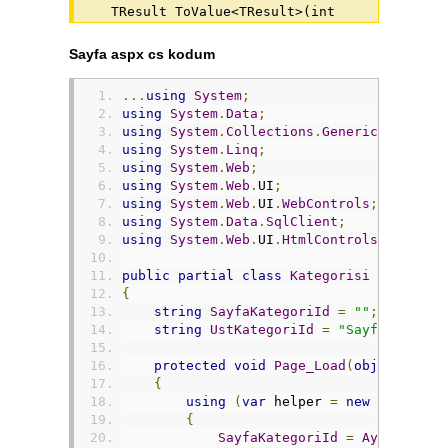
    TResult ToValue<TResult>(int 
rowIndex = 0, int cellIndex = 0);

    SqlDataReader 
Sayfa aspx cs kodum
ExecuteReader(CommandBehavior 
commandBehavior = 
...
using
System
;
CommandBehavior.Default);

using
System
.
Data
;
    int ExecuteNonQuery();

using
System
.
Collections
.
Generic
;
    object ExecuteScalar();

using
System
.
Linq
;
    TResult ExecuteScalar<TResult>
using
System
.
Web
;
();

using
System
.
Web
.
UI
;
}

using
System
.
Web
.
UI
.
WebControls
;
using
System
.
Data
.
SqlClient
;
public interface 
using
System
.
Web
.
UI
.
HtmlControls
;
ISqlCommandParameter

{

public
partial
class
Kategorisi
:
System
    ISqlCommandParameter 
{
Add(SqlParameter parameter);

string
SayfaKategoriId
=
""
;
    ISqlCommandParameter Add(string 
string
UstKategoriId
=
"SayfaKategor
parameterName, object value);

    ISqlCommandParameter Add(string 
protected
void
Page_Load
(
object
 send
parameterName, SqlDbType sqlDbType);

{
    ISqlCommandParameter Add(string 
using
(
var
 helper 
=
new
SqlHelpe
parameterName, SqlDbType sqlDbType, 
{
int size);

SayfaKategoriId
=
Ayarlar
.
Te
    ISqlCommandParameter Add(string 