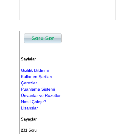
object> parameter)

    {

        SqlCommandParameter param = 
new SqlCommandParameter(_command);

        parameter.Invoke(param);

        return this;

    }

Soru Sor
    public DataSet ToDataSet()

    {

        using (SqlDataAdapter 
adapter = new 
Sayfalar
SqlDataAdapter(_command))

        {

Gizlilik Bildirimi
            DataSet dataSet = new 
DataSet();

Kullanım Şartları
            adapter.Fill(dataSet);

Çerezler
            return dataSet;

Puanlama Sistemi
        }

Ünvanlar ve Rozetler
    }

Nasıl Çalışır?
    public DataTable ToDataTable()

Lisanslar
    {

        OpenConnection();

        using (SqlDataAdapter 
Sayaçlar
adapter = new 
SqlDataAdapter(_command))

231
Soru