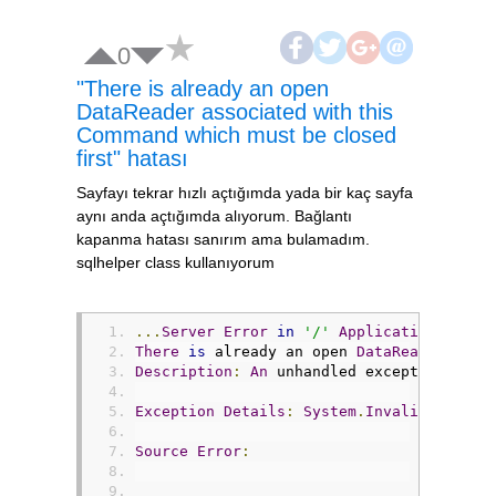
0
"There is already an open
DataReader associated with this
Command which must be closed
first" hatası
Sayfayı tekrar hızlı açtığımda yada bir kaç sayfa
aynı anda açtığımda alıyorum. Bağlantı
kapanma hatası sanırım ama bulamadım.
sqlhelper class kullanıyorum
...
Server
Error
in
'/'
Application
.
There
is
 already an open 
DataReader
 asso
Description
:
An
 unhandled exception occu
Exception
Details
:
System
.
InvalidOperati
Source
Error
: