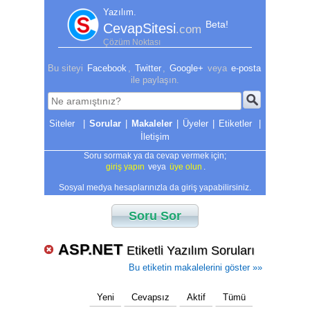
Yazılım.
Beta!
CevapSitesi
.com
Çözüm Noktası
Bu siteyi
Facebook
,
Twitter
,
Google+
veya
e-posta
ile paylaşın.
|
Sorular
|
Makaleler
|
Üyeler
|
Etiketler
|
İletişim
Soru sormak ya da cevap vermek için;
giriş yapın
veya
üye olun
.
Sosyal medya hesaplarınızla da giriş yapabilirsiniz.
Soru Sor
ASP.NET
Etiketli Yazılım Soruları
Bu etiketin makalelerini göster »»
Yeni
Cevapsız
Aktif
Tümü