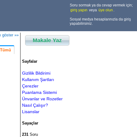
Soru sormak ya da cevap vermek için;
giriş yapın
veya
üye olun
.
Sosyal medya hesaplarınızla da giriş
yapabilirsiniz.
ı göster »»
Makale Yaz
Tümü
Sayfalar
Gizlilik Bildirimi
Kullanım Şartları
Çerezler
Puanlama Sistemi
Ünvanlar ve Rozetler
Nasıl Çalışır?
Lisanslar
Sayaçlar
231
Soru