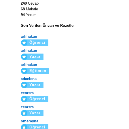
240
Cevap
68
Makale
94
Yorum
Son Verilen Ünvan ve Rozetler
arlihakan
Öğrenci
arlihakan
Yazar
arlihakan
Eğitmen
adaelena
Yazar
cemsra
Öğrenci
cemsra
Yazar
omerayna
Öğrenci