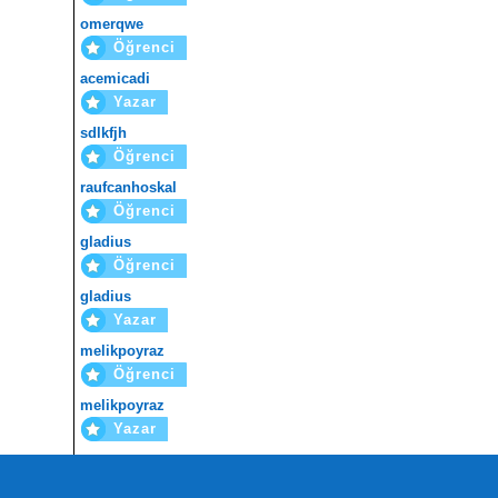
omerqwe
Öğrenci
acemicadi
Yazar
sdlkfjh
Öğrenci
raufcanhoskal
Öğrenci
gladius
Öğrenci
gladius
Yazar
melikpoyraz
Öğrenci
melikpoyraz
Yazar