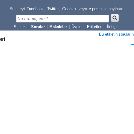
Bu siteyi
Facebook
,
Twitter
,
Google+
veya
e-posta
ile paylaşın.
|
Sorular
|
Makaleler
|
Üyeler
|
Etiketler
|
İletişim
Bu etiketin soruların
eri