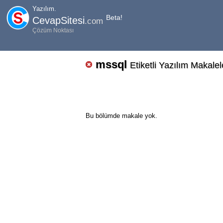
Yazılım.
Beta!
CevapSitesi
.com
Çözüm Noktası
mssql
Etiketli Yazılım Makalel
Bu bölümde makale yok.