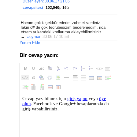
Düzenleyen: 30.06.17 21:05
cevapsitesi
102,040
p
16
ü
Hocam çok teşekkür ederim zahmet verdiniz
lakin c# de çok tecrubesizim beceremedim. rica
etsem yukarıdaki kodlarıma ekleyebilirmisiniz
→
aeyman
30.06.17 10:58
Yorum Ekle
Bir cevap yazın: