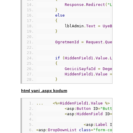
Response
.
Redirect
(
"Login.asp
}
else
{
            lblAdmin
.
Text
=
UyeBilgileri
}
OgretmenId
=
Request
.
QueryString
if
(
HiddenField1
.
Value
.
Length
<
{
GeciciSayfaId
=
Degerler
.
Say
HiddenField1
.
Value
=
GeciciS
}
if
(
Page
.
IsPostBack
==
false
)
html yani .aspx kodum
{
KategoriCek
();
...
<%=
HiddenField1
.
Value
%>
            dropOgretmenId
.
SelectedValue
<
asp
:
Button
 ID
=
"Button1"
 run
}
<
asp
:
HiddenField
 ID
=
"HiddenF
}
protected
void
 btnEkle_Click
(
object
 
<
asp
:
Label
 ID
=
"lblAd
{
<
asp
:
DropDownList
class
=
"form-control"
 I