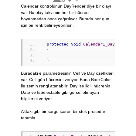
.
Add
(
Calendar kontrolünün DayRender diye bir olayı
.
ExecuteScalar
(
var. Bu olay takvimin her bir hücresi
boyanmadan önce çağırılıyor. Burada her gün
için bir renk belirleyebilirsin.
}
Response
.
Write
(
"<script>alert('T
protected
void
Calendar1_DayRender
(
o
}
{
void
KategoriCek
()
}
{
DataTable
 dtSayfaKategoriler 
=
 s
Buradaki e parametresinin Cell ve Day özellikleri
var. Cell gün hücresini veriyor. Buna BackColor
        dropOgretmenId
.
Items
.
Add
(
"Seçini
ile zemin rengi atanabilir. Day ise ilgili hücrenin
        dropOgretmenId
.
Items
[
0
].
Value
=
Date ve IsSelectable gibi görsel olmayan
bilgilerini veriyor.
int
 sira 
=
1
;
for
(
int
 i 
=
0
;
 i 
<
 dtSayfaKateg
{
Alttaki gibi bir sorgu içeren bir stok prosedür
DataRow
 drSayfaKategori 
=
 dt
tanımla.
            dropOgretmenId
.
Items
.
Add
(
drS
            dropOgretmenId
.
Items
[
sira
].
V
            sira
++;