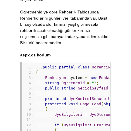
OgretmenId ye göre Rehberlik Tablosunda
RehberlikTarihi günleri veri tabanında var. Basit
birşey olsada olur kırmızı yeşil gibi mesela
rehberlik saati olmadığı günler kırmızı
seçilemesin gibi buraya kadar yapabildim kaldım.
Bir türlü beceremedim.
aspx.cs kodum
...
public
partial
class
OgrenciPaneli_Ra
{
Fonksiyon
 system 
=
new
Fonksiyon
();
string
OgretmenId
=
""
;
public
string
GeciciSayfaId
=
Degerl
protected
UyeKontrolSonucu
UyeBilgil
protected
void
Page_Load
(
object
 send
{
UyeBilgileri
=
UyeOturumSinifi
.
g
if
(
UyeBilgileri
.
OturumActi
==
f
{