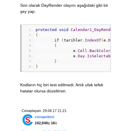
Son olarak DayRender olayını aşağıdaki gibi bir
şey yap.
protected
void
Calendar1_DayRender
(
objec
{
if
(
tarihler
.
IndexOf
(
e
.
Date
)
>
-
{
		e
.
Cell
.
BackColor
=
Syste
		e
.
Day
.
IsSelectable
=
fal
}
}
Kodların hiç biri test edilmedi. Artık ufak tefek
hatalar olursa düzeltirsin.
Cevaplayan: 29.06.17 21:21
cevapsitesi
102,040
p
16
ü