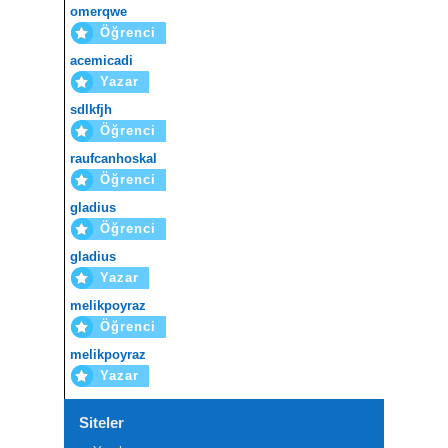
omerqwe
Öğrenci
acemicadi
Yazar
sdlkfjh
Öğrenci
raufcanhoskal
Öğrenci
gladius
Öğrenci
gladius
Yazar
melikpoyraz
Öğrenci
melikpoyraz
Yazar
Siteler