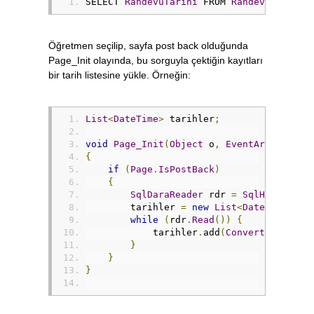
SELECT 
RandevuTarihi
 FROM 
RandevuTarihle
}
}
protected
void
Calendar1_SelectionCh
{
Öğretmen seçilip, sayfa post back olduğunda
TextBox1
.
Text
=
Calendar1
.
Select
Page_Init olayında, bu sorguyla çektiğin kayıtları
}
bir tarih listesine yükle. Örneğin:
}
List
<
DateTime
>
 tarihler
;
void
Page_Init
(
Object
 o
,
EventArgs
 e
)
{
if
(
Page
.
IsPostBack
)
{
SqlDaraReader
 rdr 
=
SqlHelper
.
Ex
        tarihler 
=
new
List
<
DateTime
>();
while
(
rdr
.
Read
())
{
            tarihler
.
add
(
Convert
.
ToDateT
}
}
}