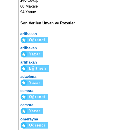
240
Cevap
68
Makale
94
Yorum
Son Verilen Ünvan ve Rozetler
arlihakan
Öğrenci
arlihakan
Yazar
arlihakan
Eğitmen
adaelena
Yazar
cemsra
Öğrenci
cemsra
Yazar
omerayna
Öğrenci