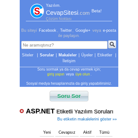
Yazılım.
Beta!
CevapSitesi
.com
Çözüm Noktası
Bu siteyi
Facebook
,
Twitter
,
Google+
veya
e-posta
ile paylaşın.
|
Sorular
|
Makaleler
|
Üyeler
|
Etiketler
|
İletişim
Soru sormak ya da cevap vermek için;
giriş yapın
veya
üye olun
.
Sosyal medya hesaplarınızla da giriş yapabilirsiniz.
Soru Sor
ASP.NET
Etiketli Yazılım Soruları
Bu etiketin makalelerini göster »»
Yeni
Cevapsız
Aktif
Tümü