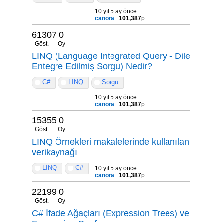
10 yıl 5 ay önce
canora
101,387
p
61307
0
Göst.
Oy
LINQ (Language Integrated Query - Dile
Entegre Edilmiş Sorgu) Nedir?
C#
LINQ
Sorgu
10 yıl 5 ay önce
canora
101,387
p
15355
0
Göst.
Oy
LINQ Örnekleri makalelerinde kullanılan
verikaynağı
LINQ
C#
10 yıl 5 ay önce
canora
101,387
p
22199
0
Göst.
Oy
C# İfade Ağaçları (Expression Trees) ve