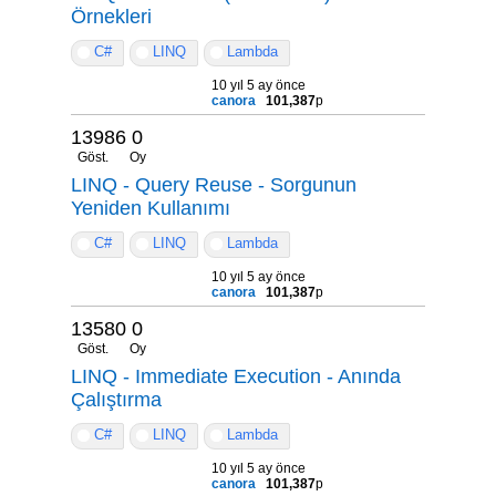
Örnekleri
C#
LINQ
Lambda
10 yıl 5 ay önce
canora
101,387
p
13986
0
Göst.
Oy
LINQ - Query Reuse - Sorgunun
Yeniden Kullanımı
C#
LINQ
Lambda
10 yıl 5 ay önce
canora
101,387
p
13580
0
Göst.
Oy
LINQ - Immediate Execution - Anında
Çalıştırma
C#
LINQ
Lambda
10 yıl 5 ay önce
canora
101,387
p