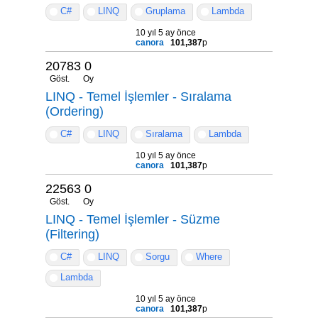
C#
LINQ
Gruplama
Lambda
10 yıl 5 ay önce
canora
101,387
p
20783
0
Göst.
Oy
LINQ - Temel İşlemler - Sıralama
(Ordering)
C#
LINQ
Sıralama
Lambda
10 yıl 5 ay önce
canora
101,387
p
22563
0
Göst.
Oy
LINQ - Temel İşlemler - Süzme
(Filtering)
C#
LINQ
Sorgu
Where
Lambda
10 yıl 5 ay önce
canora
101,387
p