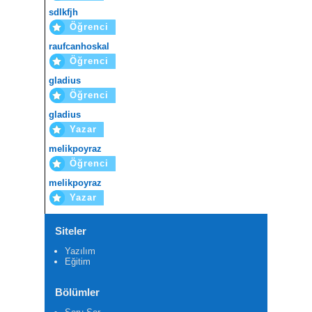
sdlkfjh
Öğrenci
raufcanhoskal
Öğrenci
gladius
Öğrenci
gladius
Yazar
melikpoyraz
Öğrenci
melikpoyraz
Yazar
Siteler
Yazılım
Eğitim
Bölümler