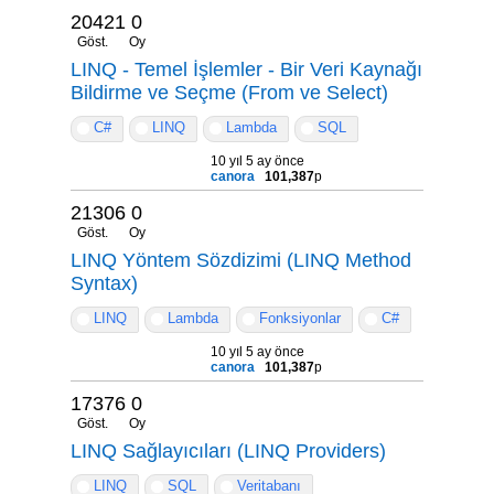
20421
0
Göst.
Oy
LINQ - Temel İşlemler - Bir Veri Kaynağı
Bildirme ve Seçme (From ve Select)
C#
LINQ
Lambda
SQL
10 yıl 5 ay önce
canora
101,387
p
21306
0
Göst.
Oy
LINQ Yöntem Sözdizimi (LINQ Method
Syntax)
LINQ
Lambda
Fonksiyonlar
C#
10 yıl 5 ay önce
canora
101,387
p
17376
0
Göst.
Oy
LINQ Sağlayıcıları (LINQ Providers)
LINQ
SQL
Veritabanı