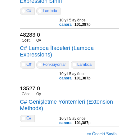
Expression Sınıfı
C#
Lambda
10 yıl 5 ay önce
canora
101,387
p
48283
0
Göst.
Oy
C# Lambda İfadeleri (Lambda
Expressions)
C#
Fonksiyonlar
Lambda
10 yıl 5 ay önce
canora
101,387
p
13527
0
Göst.
Oy
C# Genişletme Yöntemleri (Extension
Methods)
C#
10 yıl 5 ay önce
canora
101,387
p
«« Önceki Sayfa