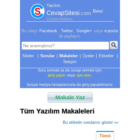
Yazılım.
Beta!
CevapSitesi
.com
Çözüm Noktası
Bu siteyi
Facebook
,
Twitter
,
Google+
veya
e-posta
ile paylaşın.
|
Sorular
|
Makaleler
|
Üyeler
|
Etiketler
|
İletişim
Soru sormak ya da cevap vermek için;
giriş yapın
veya
üye olun
.
Sosyal medya hesaplarınızla da giriş yapabilirsiniz.
Makale Yaz
Tüm Yazılım Makaleleri
Bu etiketin sorularını göster »»
Tümü