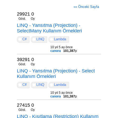
«« Önceki Sayfa
29921
0
Göst.
Oy
LINQ - Yansıtma (Projection) -
SelectMany Kullanım Örnekleri
C#
LINQ
Lambda
10 yıl 5 ay önce
canora
101,387
p
39291
0
Göst.
Oy
LINQ - Yansıtma (Projection) - Select
Kullanım Örnekleri
C#
LINQ
Lambda
10 yıl 5 ay önce
canora
101,387
p
27415
0
Göst.
Oy
LINQ - Kısıtlama (Restriction) Kullanım