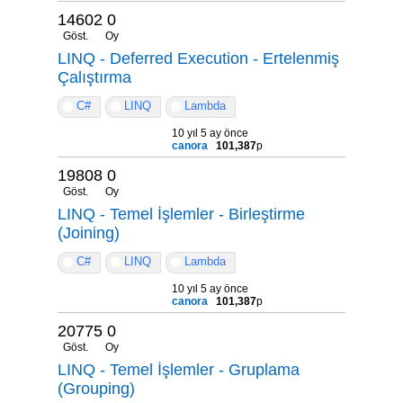
14602
0
Göst.
Oy
LINQ - Deferred Execution - Ertelenmiş
Çalıştırma
C#
LINQ
Lambda
10 yıl 5 ay önce
canora
101,387
p
19808
0
Göst.
Oy
LINQ - Temel İşlemler - Birleştirme
(Joining)
C#
LINQ
Lambda
10 yıl 5 ay önce
canora
101,387
p
20775
0
Göst.
Oy
LINQ - Temel İşlemler - Gruplama
(Grouping)