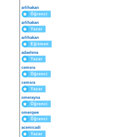
arlihakan
Öğrenci
arlihakan
Yazar
arlihakan
Eğitmen
adaelena
Yazar
cemsra
Öğrenci
cemsra
Yazar
omerayna
Öğrenci
omerqwe
Öğrenci
acemicadi
Yazar