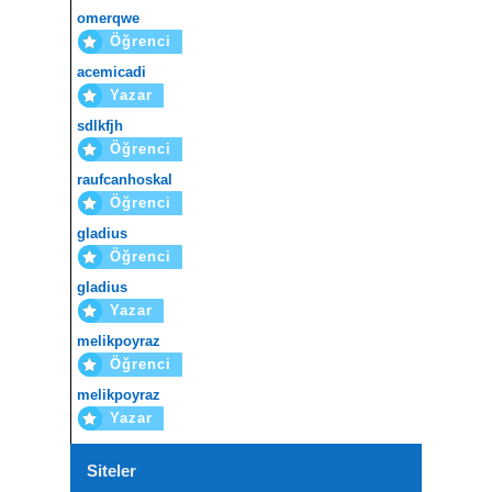
omerqwe
Öğrenci
acemicadi
Yazar
sdlkfjh
Öğrenci
raufcanhoskal
Öğrenci
gladius
Öğrenci
gladius
Yazar
melikpoyraz
Öğrenci
melikpoyraz
Yazar
Siteler