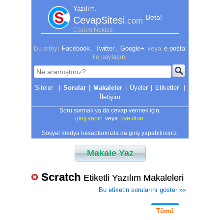
Yazılım.
Beta!
CevapSitesi
.com
Çözüm Noktası
Bu siteyi
Facebook
,
Twitter
,
Google+
veya
e-posta
ile paylaşın.
|
Sorular
|
Makaleler
|
Üyeler
|
Etiketler
|
İletişim
Soru sormak ya da cevap vermek için;
giriş yapın
veya
üye olun
.
Sosyal medya hesaplarınızla da giriş yapabilirsiniz.
Makale Yaz
Scratch
Etiketli Yazılım Makaleleri
Bu etiketin sorularını göster »»
Tümü