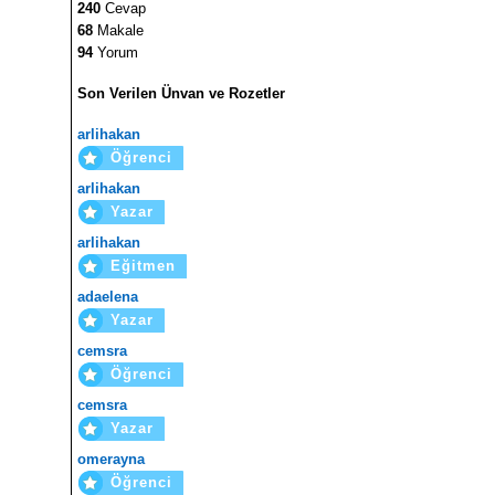
240
Cevap
68
Makale
94
Yorum
Son Verilen Ünvan ve Rozetler
arlihakan
Öğrenci
arlihakan
Yazar
arlihakan
Eğitmen
adaelena
Yazar
cemsra
Öğrenci
cemsra
Yazar
omerayna
Öğrenci