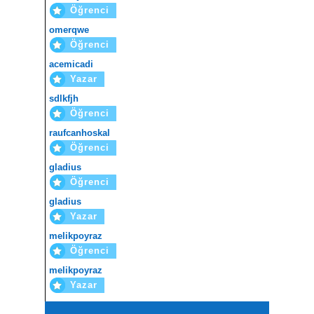
Öğrenci
omerqwe
Öğrenci
acemicadi
Yazar
sdlkfjh
Öğrenci
raufcanhoskal
Öğrenci
gladius
Öğrenci
gladius
Yazar
melikpoyraz
Öğrenci
melikpoyraz
Yazar