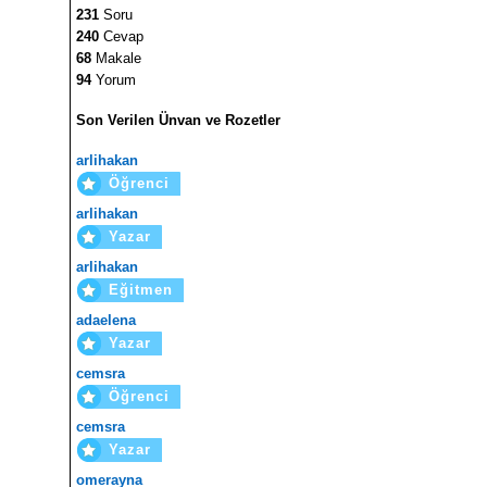
231
Soru
240
Cevap
68
Makale
94
Yorum
Son Verilen Ünvan ve Rozetler
arlihakan
Öğrenci
arlihakan
Yazar
arlihakan
Eğitmen
adaelena
Yazar
cemsra
Öğrenci
cemsra
Yazar
omerayna