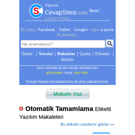
Yazılım.
Beta!
CevapSitesi
.com
Çözüm Noktası
Bu siteyi
Facebook
,
Twitter
,
Google+
veya
e-posta
ile paylaşın.
|
Sorular
|
Makaleler
|
Üyeler
|
Etiketler
|
İletişim
Soru sormak ya da cevap vermek için;
giriş yapın
veya
üye olun
.
Sosyal medya hesaplarınızla da giriş yapabilirsiniz.
Makale Yaz
Otomatik Tamamlama
Etiketli
Yazılım Makaleleri
Bu etiketin sorularını göster »»