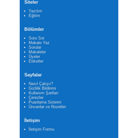
Siteler
Yazılım
Eğitim
Bölümler
Soru Sor
Makale Yaz
Sorular
Makaleler
Üyeler
Etiketler
Sayfalar
Nasıl Çalışır?
Gizlilik Bildirimi
Kullanım Şartları
Çerezler
Puanlama Sistemi
Ünvanlar ve Rozetler
İletişim
İletişim Formu