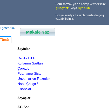
Soru sormak ya da cevap vermek için;
giriş yapın
veya
üye olun
.
Sosyal medya hesaplarınızla da giriş
yapabilirsiniz.
ı göster »»
Makale Yaz
Tümü
Sayfalar
Gizlilik Bildirimi
Kullanım Şartları
Çerezler
Puanlama Sistemi
Ünvanlar ve Rozetler
Nasıl Çalışır?
Lisanslar
Sayaçlar
231
Soru