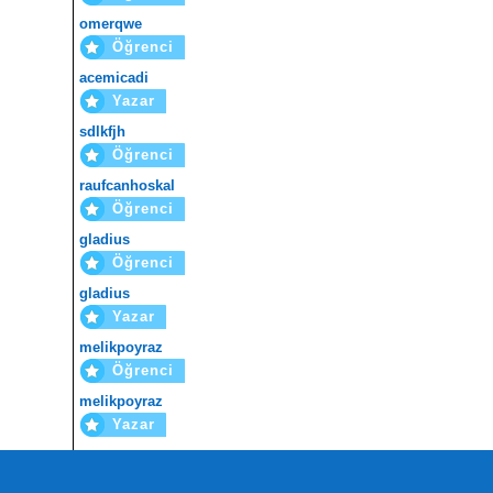
omerqwe
Öğrenci
acemicadi
Yazar
sdlkfjh
Öğrenci
raufcanhoskal
Öğrenci
gladius
Öğrenci
gladius
Yazar
melikpoyraz
Öğrenci
melikpoyraz
Yazar