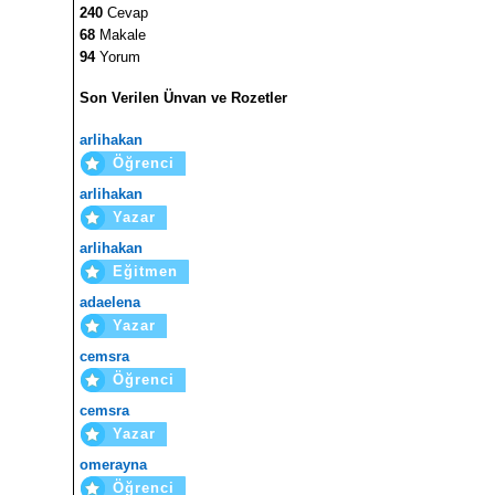
240
Cevap
68
Makale
94
Yorum
Son Verilen Ünvan ve Rozetler
arlihakan
Öğrenci
arlihakan
Yazar
arlihakan
Eğitmen
adaelena
Yazar
cemsra
Öğrenci
cemsra
Yazar
omerayna
Öğrenci