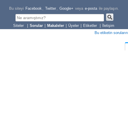
Bu siteyi
Facebook
,
Twitter
,
Google+
veya
e-posta
ile paylaşın.
|
Sorular
|
Makaleler
|
Üyeler
|
Etiketler
|
İletişim
Bu etiketin soruların