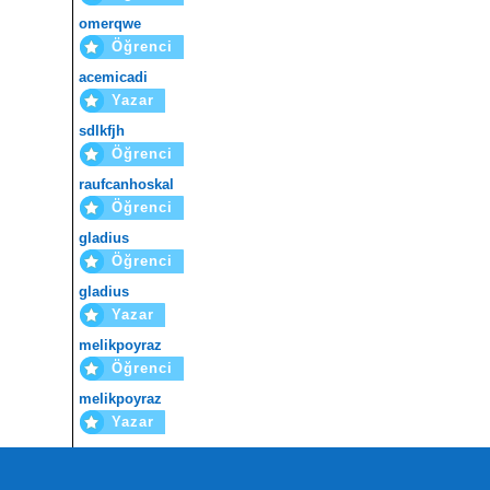
omerqwe
Öğrenci
acemicadi
Yazar
sdlkfjh
Öğrenci
raufcanhoskal
Öğrenci
gladius
Öğrenci
gladius
Yazar
melikpoyraz
Öğrenci
melikpoyraz
Yazar