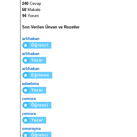
240
Cevap
68
Makale
94
Yorum
Son Verilen Ünvan ve Rozetler
arlihakan
Öğrenci
arlihakan
Yazar
arlihakan
Eğitmen
adaelena
Yazar
cemsra
Öğrenci
cemsra
Yazar
omerayna
Öğrenci