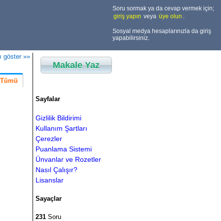
Soru sormak ya da cevap vermek için;
giriş yapın
veya
üye olun
.
Sosyal medya hesaplarınızla da giriş
yapabilirsiniz.
ı göster »»
Makale Yaz
Tümü
Sayfalar
Gizlilik Bildirimi
Kullanım Şartları
Çerezler
Puanlama Sistemi
Ünvanlar ve Rozetler
Nasıl Çalışır?
Lisanslar
Sayaçlar
231
Soru