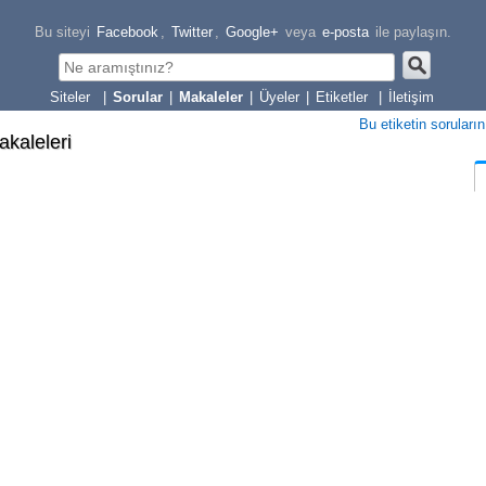
Bu siteyi
Facebook
,
Twitter
,
Google+
veya
e-posta
ile paylaşın.
|
Sorular
|
Makaleler
|
Üyeler
|
Etiketler
|
İletişim
Bu etiketin soruların
akaleleri