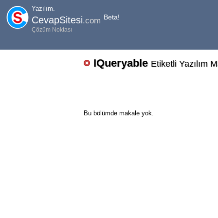
Yazılım.
Beta!
CevapSitesi
.com
Çözüm Noktası
IQueryable
Etiketli Yazılım M
Bu bölümde makale yok.