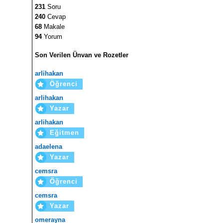
231
Soru
240
Cevap
68
Makale
94
Yorum
Son Verilen Ünvan ve Rozetler
arlihakan
Öğrenci
arlihakan
Yazar
arlihakan
Eğitmen
adaelena
Yazar
cemsra
Öğrenci
cemsra
Yazar
omerayna