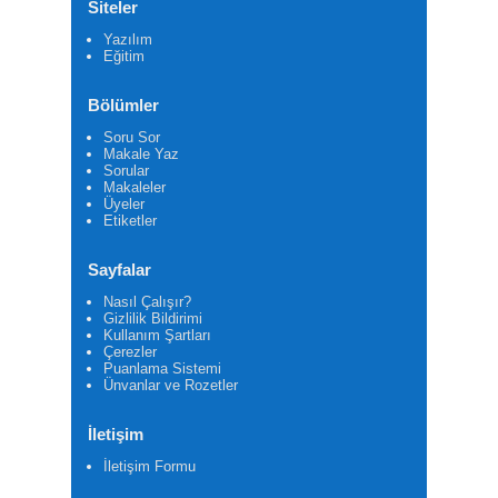
Siteler
Yazılım
Eğitim
Bölümler
Soru Sor
Makale Yaz
Sorular
Makaleler
Üyeler
Etiketler
Sayfalar
Nasıl Çalışır?
Gizlilik Bildirimi
Kullanım Şartları
Çerezler
Puanlama Sistemi
Ünvanlar ve Rozetler
İletişim
İletişim Formu