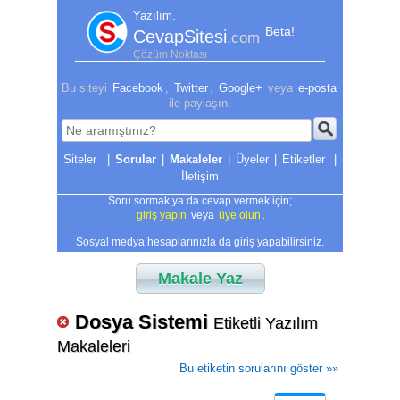
Yazılım.
Beta!
CevapSitesi
.com
Çözüm Noktası
Bu siteyi
Facebook
,
Twitter
,
Google+
veya
e-posta
ile paylaşın.
|
Sorular
|
Makaleler
|
Üyeler
|
Etiketler
|
İletişim
Soru sormak ya da cevap vermek için;
giriş yapın
veya
üye olun
.
Sosyal medya hesaplarınızla da giriş yapabilirsiniz.
Makale Yaz
Dosya Sistemi
Etiketli Yazılım
Makaleleri
Bu etiketin sorularını göster »»