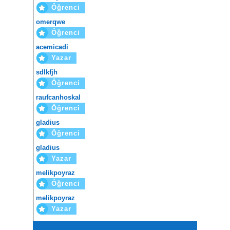
Öğrenci
omerqwe
Öğrenci
acemicadi
Yazar
sdlkfjh
Öğrenci
raufcanhoskal
Öğrenci
gladius
Öğrenci
gladius
Yazar
melikpoyraz
Öğrenci
melikpoyraz
Yazar