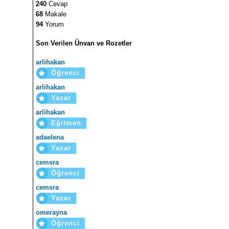
240
Cevap
68
Makale
94
Yorum
Son Verilen Ünvan ve Rozetler
arlihakan
Öğrenci
arlihakan
Yazar
arlihakan
Eğitmen
adaelena
Yazar
cemsra
Öğrenci
cemsra
Yazar
omerayna
Öğrenci