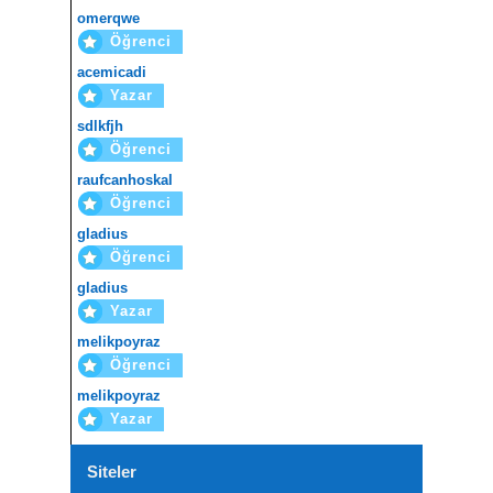
omerqwe
Öğrenci
acemicadi
Yazar
sdlkfjh
Öğrenci
raufcanhoskal
Öğrenci
gladius
Öğrenci
gladius
Yazar
melikpoyraz
Öğrenci
melikpoyraz
Yazar
Siteler