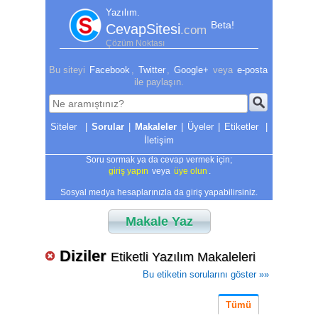
Yazılım.
Beta!
CevapSitesi
.com
Çözüm Noktası
Bu siteyi
Facebook
,
Twitter
,
Google+
veya
e-posta
ile paylaşın.
|
Sorular
|
Makaleler
|
Üyeler
|
Etiketler
|
İletişim
Soru sormak ya da cevap vermek için;
giriş yapın
veya
üye olun
.
Sosyal medya hesaplarınızla da giriş yapabilirsiniz.
Makale Yaz
Diziler
Etiketli Yazılım Makaleleri
Bu etiketin sorularını göster »»
Tümü