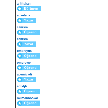
arlihakan
Eğitmen
adaelena
Yazar
cemsra
Öğrenci
cemsra
Yazar
omerayna
Öğrenci
omerqwe
Öğrenci
acemicadi
Yazar
sdlkfjh
Öğrenci
raufcanhoskal
Öğrenci