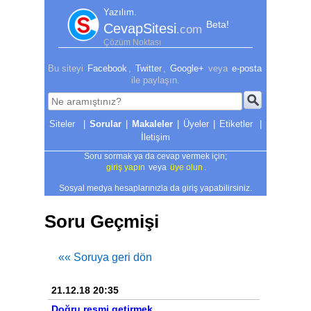
Yazılım.
Beta!
CevapSitesi
.com
Çözüm Noktası
Bu siteyi
Facebook
,
Twitter
,
Google+
veya
e-posta
ile paylaşın.
|
Sorular
|
Makaleler
|
Üyeler
|
Etiketler
|
İletişim
Soru sormak ya da cevap vermek için;
giriş yapın
veya
üye olun
.
Sosyal medya hesaplarınızla da giriş yapabilirsiniz.
Soru Geçmişi
«« Soruya geri dön
21.12.18 20:35
Doğru resmi getirmek