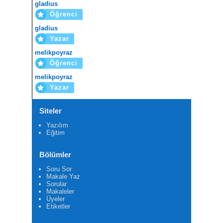
gladius
Öğrenci
gladius
Yazar
melikpoyraz
Öğrenci
melikpoyraz
Yazar
Siteler
Yazılım
Eğitim
Bölümler
Soru Sor
Makale Yaz
Sorular
Makaleler
Üyeler
Etiketler