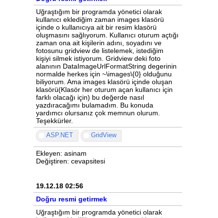
Uğraştığım bir programda yönetici olarak
kullanıcı eklediğim zaman images klasörü
içinde o kullanıcıya ait bir resim klasörü
oluşmasını sağlıyorum. Kullanıcı oturum açtığı
zaman ona ait kişilerin adını, soyadını ve
fotosunu gridview de listelemek, istediğim
kişiyi silmek istiyorum. Gridview deki foto
alanının DataImageUrlFormatString degerinin
normalde herkes için ~\images\{0} olduğunu
biliyorum. Ama images klasörü içinde oluşan
klasörü(Klasör her oturum açan kullanıcı için
farklı olacağı için) bu değerde nasıl
yazdıracağımı bulamadım. Bu konuda
yardımcı olursanız çok memnun olurum.
Teşekkürler.
ASP.NET
GridView
Ekleyen: asinam
Değiştiren: cevapsitesi
19.12.18 02:56
Doğru resmi getirmek
Uğraştığım bir programda yönetici olarak