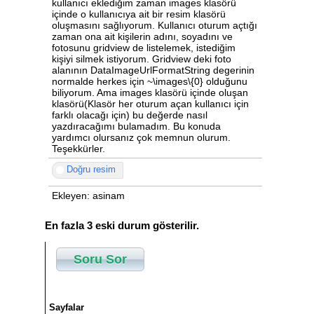
kullanıcı eklediğim zaman images klasörü
içinde o kullanıcıya ait bir resim klasörü
oluşmasını sağlıyorum. Kullanıcı oturum açtığı
zaman ona ait kişilerin adını, soyadını ve
fotosunu gridview de listelemek, istediğim
kişiyi silmek istiyorum. Gridview deki foto
alanının DataImageUrlFormatString degerinin
normalde herkes için ~\images\{0} olduğunu
biliyorum. Ama images klasörü içinde oluşan
klasörü(Klasör her oturum açan kullanıcı için
farklı olacağı için) bu değerde nasıl
yazdıracağımı bulamadım. Bu konuda
yardımcı olursanız çok memnun olurum.
Teşekkürler.
Doğru resim
Ekleyen: asinam
En fazla 3 eski durum gösterilir.
Soru Sor
Sayfalar