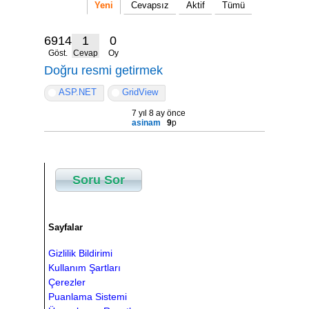
Yeni
Cevapsız
Aktif
Tümü
6914
1
0
Göst.
Cevap
Oy
Doğru resmi getirmek
ASP.NET
GridView
7 yıl 8 ay önce
asinam
9
p
Soru Sor
Sayfalar
Gizlilik Bildirimi
Kullanım Şartları
Çerezler
Puanlama Sistemi