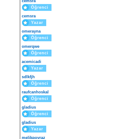
cemsra
Öğrenci
cemsra
Yazar
omerayna
Öğrenci
omerqwe
Öğrenci
acemicadi
Yazar
sdlkfjh
Öğrenci
raufcanhoskal
Öğrenci
gladius
Öğrenci
gladius
Yazar
melikpoyraz