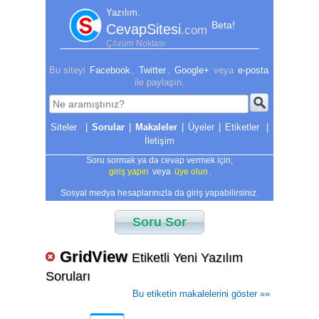
Yazılım.
Beta!
CevapSitesi
.com
Çözüm Noktası
Bu siteyi
Facebook
,
Twitter
,
Google+
veya
e-posta
ile paylaşın.
|
Sorular
|
Makaleler
|
Üyeler
|
Etiketler
|
İletişim
Soru sormak ya da cevap vermek için;
giriş yapın
veya
üye olun
.
Sosyal medya hesaplarınızla da giriş yapabilirsiniz.
Soru Sor
GridView
Etiketli Yeni Yazılım
Soruları
Bu etiketin makalelerini göster »»