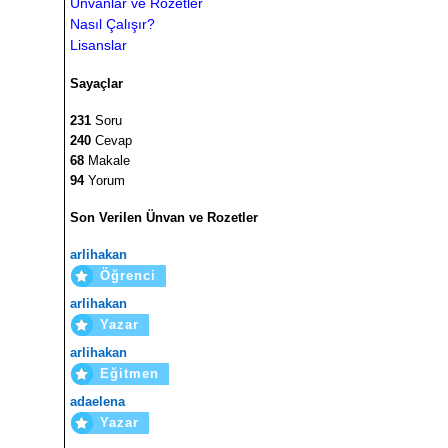
Ünvanlar ve Rozetler
Nasıl Çalışır?
Lisanslar
Sayaçlar
231
Soru
240
Cevap
68
Makale
94
Yorum
Son Verilen Ünvan ve Rozetler
arlihakan
Öğrenci
arlihakan
Yazar
arlihakan
Eğitmen
adaelena
Yazar