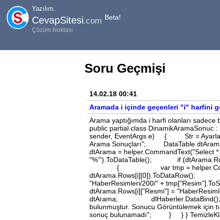
Yazılım.
Beta!
CevapSitesi
.com
Çözüm Noktası
Soru Geçmişi
14.02.18 00:41
Aramada i içinde geçenleri "i" harfini
Arama yaptığımda i harfi olanları sadece b
public partial class DinamikAramaSonuc 
sender, EventArgs e) { Str = Ayarlar.Te
Arama Sonuçları"; DataTable dtAr
dtArama = helper.CommandText("Select * fr
"%'").ToDataTable(); if (dtArama.
{ var tmp = helper.CommandText("s
dtArama.Rows[i][0]).ToDataR
"HaberResimleri/200/"
dtArama.Rows[i]["Resmi"] = "H
dtArama; dlHaberler.DataBind(); lb
bulunmuştur. Sonucu Görüntülemek için 
sonuç bulunamadı"; } } } TemizleKlas