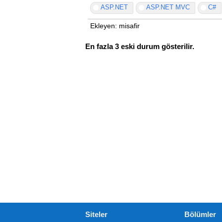
ASP.NET
ASP.NET MVC
C#
Ekleyen: misafir
En fazla 3 eski durum gösterilir.
Siteler
Bölümler