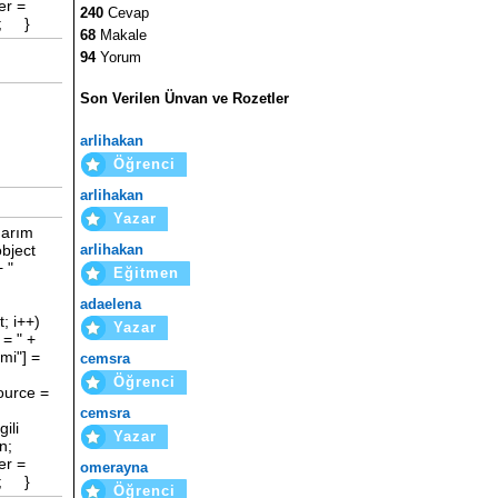
er =
240
Cevap
r; }
68
Makale
94
Yorum
Son Verilen Ünvan ve Rozetler
arlihakan
Öğrenci
arlihakan
Yazar
darım
arlihakan
bject
 "
Eğitmen
()) {
adaelena
; i++)
Yazar
= " +
"] =
cemsra
Öğrenci
rce =
cemsra
ili
Yazar
Metin;
er =
omerayna
r; }
Öğrenci