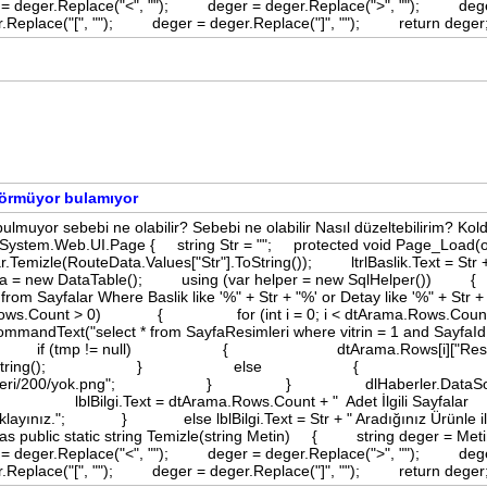
 = deger.Replace("<", ""); deger = deger.Replace(">", ""); deg
r.Replace("[", ""); deger = deger.Replace("]", ""); return dege
 görmüyor bulamıyor
ulmuyor sebebi ne olabilir? Sebebi ne olabilir Nasıl düzeltebilirim? Kol
: System.Web.UI.Page { string Str = ""; protected void Page_Load(o
mizle(RouteData.Values["Str"].ToString()); ltrlBaslik.Text = Str +
ama = new DataTable(); using (var helper = new SqlHelper
om Sayfalar Where Baslik like '%" + Str + "%' or Detay like '%" + Str +
Rows.Count > 0) { for (int i = 0; i < dtArama.Rows.Count
elect * from SayfaResimleri where vitrin = 1 and SayfaId 
ow(); if (tmp != null) { dtArama.Rows[i]["Resmi
 + tmp["Resim"].ToString(); } else {
aberResimleri/200/yok.png"; } } dlHaberler.DataSou
lBilgi.Text = dtArama.Rows.Count + " Adet İlgili Sayfalar
tıklayınız."; } else lblBilgi.Text = Str + " Aradığınız Ürünle ilg
 public static string Temizle(string Metin) { string deger = 
 = deger.Replace("<", ""); deger = deger.Replace(">", ""); deg
r.Replace("[", ""); deger = deger.Replace("]", ""); return dege