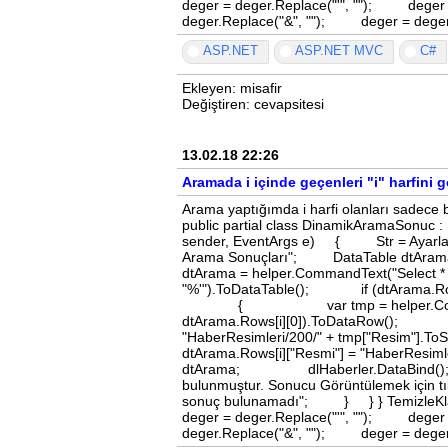
deger = deger.Replace("'", ""); deger
deger.Replace("&", ""); deger = dege
ASP.NET
ASP.NET MVC
C#
Ekleyen: misafir
Değiştiren: cevapsitesi
13.02.18 22:26
Aramada i içinde geçenleri "i" harfini
Arama yaptığımda i harfi olanları sadece b
public partial class DinamikAramaSonuc 
sender, EventArgs e) { Str = Ayarlar.Te
Arama Sonuçları"; DataTable dtAr
dtArama = helper.CommandText("Select * fr
"%'").ToDataTable(); if (dtArama.
{ var tmp = helper.CommandText("s
dtArama.Rows[i][0]).ToDataR
"HaberResimleri/200/"
dtArama.Rows[i]["Resmi"] = "H
dtArama; dlHaberler.DataBind(); lb
bulunmuştur. Sonucu Görüntülemek için 
sonuç bulunamadı"; } } } TemizleKlas
deger = deger.Replace("'", ""); deger
deger.Replace("&", ""); deger = dege