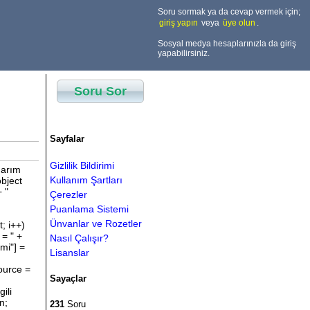
Soru sormak ya da cevap vermek için;
giriş yapın
veya
üye olun
.
Sosyal medya hesaplarınızla da giriş
yapabilirsiniz.
Soru Sor
Sayfalar
Gizlilik Bildirimi
darım
Kullanım Şartları
bject
 "
Çerezler
()) {
Puanlama Sistemi
Ünvanlar ve Rozetler
; i++)
= " +
Nasıl Çalışır?
"] =
Lisanslar
rce =
Sayaçlar
ili
Metin;
231
Soru