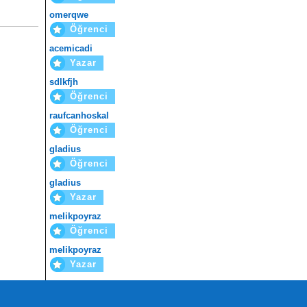
omerqwe
Öğrenci
acemicadi
Yazar
sdlkfjh
Öğrenci
raufcanhoskal
Öğrenci
gladius
Öğrenci
gladius
Yazar
melikpoyraz
Öğrenci
melikpoyraz
Yazar