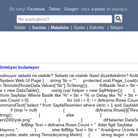
Bu siteyi
Facebook
,
Twitter
,
Google+
veya
e-posta
ile paylaşın.
|
Sorular
|
Makaleler
|
Üyeler
|
Etiketler
|
İletişim
 görmüyor bulamıyor
ulmuyor sebebi ne olabilir? Sebebi ne olabilir Nasıl düzeltebilirim? Kol
: System.Web.UI.Page { string Str = ""; protected void Page_Load(o
mizle(RouteData.Values["Str"].ToString()); ltrlBaslik.Text = Str +
ama = new DataTable(); using (var helper = new SqlHelper
om Sayfalar Where Baslik like '%" + Str + "%' or Detay like '%" + Str +
Rows.Count > 0) { for (int i = 0; i < dtArama.Rows.Count
elect * from SayfaResimleri where vitrin = 1 and SayfaId 
ow(); if (tmp != null) { dtArama.Rows[i]["Resmi
 + tmp["Resim"].ToString(); } else {
aberResimleri/200/yok.png"; } } dlHaberler.DataSou
lBilgi.Text = dtArama.Rows.Count + " Adet İlgili Sayfalar
tıklayınız."; } else lblBilgi.Text = Str + " Aradığınız Ürünle ilg
 public static string Temizle(string Metin) { string deger = 