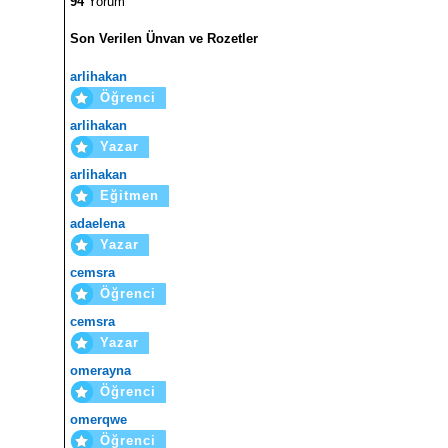
94
Yorum
Son Verilen Ünvan ve Rozetler
arlihakan
Öğrenci
arlihakan
Yazar
arlihakan
Eğitmen
adaelena
Yazar
cemsra
Öğrenci
cemsra
Yazar
omerayna
Öğrenci
omerqwe
Öğrenci