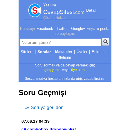
Yazılım.
Beta!
CevapSitesi
.com
Çözüm Noktası
Bu siteyi
Facebook
,
Twitter
,
Google+
veya
e-posta
ile paylaşın.
|
Sorular
|
Makaleler
|
Üyeler
|
Etiketler
|
İletişim
Soru sormak ya da cevap vermek için;
giriş yapın
veya
üye olun
.
Sosyal medya hesaplarınızla da giriş yapabilirsiniz.
Soru Geçmişi
«« Soruya geri dön
07.06.17 04:39
c# combobox dropdownlist