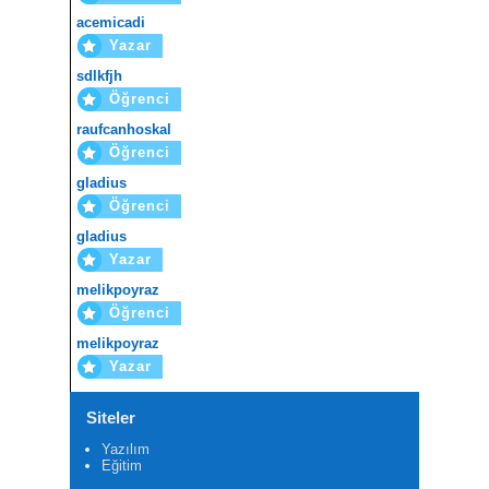
acemicadi
Yazar
sdlkfjh
Öğrenci
raufcanhoskal
Öğrenci
gladius
Öğrenci
gladius
Yazar
melikpoyraz
Öğrenci
melikpoyraz
Yazar
Siteler
Yazılım
Eğitim