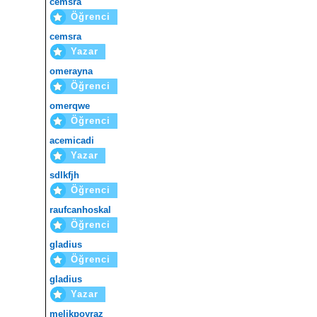
cemsra
Öğrenci
cemsra
Yazar
omerayna
Öğrenci
omerqwe
Öğrenci
acemicadi
Yazar
sdlkfjh
Öğrenci
raufcanhoskal
Öğrenci
gladius
Öğrenci
gladius
Yazar
melikpoyraz