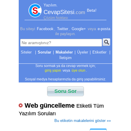
Yazılım.
Beta!
CevapSitesi
.com
Çözüm Noktası
Bu siteyi
Facebook
,
Twitter
,
Google+
veya
e-posta
ile paylaşın.
|
Sorular
|
Makaleler
|
Üyeler
|
Etiketler
|
İletişim
Soru sormak ya da cevap vermek için;
giriş yapın
veya
üye olun
.
Sosyal medya hesaplarınızla da giriş yapabilirsiniz.
Soru Sor
Web güncelleme
Etiketli Tüm
Yazılım Soruları
Bu etiketin makalelerini göster »»