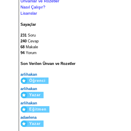
Ünvanlar ve Rozetler
Nasıl Çalışır?
Lisanslar
Sayaçlar
231
Soru
240
Cevap
68
Makale
94
Yorum
Son Verilen Ünvan ve Rozetler
arlihakan
Öğrenci
arlihakan
Yazar
arlihakan
Eğitmen
adaelena
Yazar