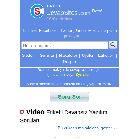
Yazılım.
Beta!
CevapSitesi
.com
Çözüm Noktası
Bu siteyi
Facebook
,
Twitter
,
Google+
veya
e-posta
ile paylaşın.
|
Sorular
|
Makaleler
|
Üyeler
|
Etiketler
|
İletişim
Soru sormak ya da cevap vermek için;
giriş yapın
veya
üye olun
.
Sosyal medya hesaplarınızla da giriş yapabilirsiniz.
Soru Sor
Video
Etiketli Cevapsız Yazılım
Soruları
Bu etiketin makalelerini göster »»