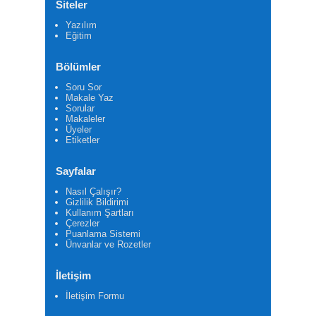
Siteler
Yazılım
Eğitim
Bölümler
Soru Sor
Makale Yaz
Sorular
Makaleler
Üyeler
Etiketler
Sayfalar
Nasıl Çalışır?
Gizlilik Bildirimi
Kullanım Şartları
Çerezler
Puanlama Sistemi
Ünvanlar ve Rozetler
İletişim
İletişim Formu