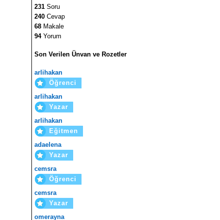
231
Soru
240
Cevap
68
Makale
94
Yorum
Son Verilen Ünvan ve Rozetler
arlihakan
Öğrenci
arlihakan
Yazar
arlihakan
Eğitmen
adaelena
Yazar
cemsra
Öğrenci
cemsra
Yazar
omerayna