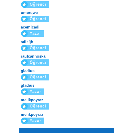
Öğrenci
omerqwe
Öğrenci
acemicadi
Yazar
sdlkfjh
Öğrenci
raufcanhoskal
Öğrenci
gladius
Öğrenci
gladius
Yazar
melikpoyraz
Öğrenci
melikpoyraz
Yazar