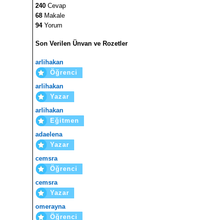
240
Cevap
68
Makale
94
Yorum
Son Verilen Ünvan ve Rozetler
arlihakan
Öğrenci
arlihakan
Yazar
arlihakan
Eğitmen
adaelena
Yazar
cemsra
Öğrenci
cemsra
Yazar
omerayna
Öğrenci