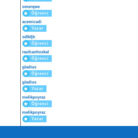
omerqwe
Öğrenci
acemicadi
Yazar
sdlkfjh
Öğrenci
raufcanhoskal
Öğrenci
gladius
Öğrenci
gladius
Yazar
melikpoyraz
Öğrenci
melikpoyraz
Yazar