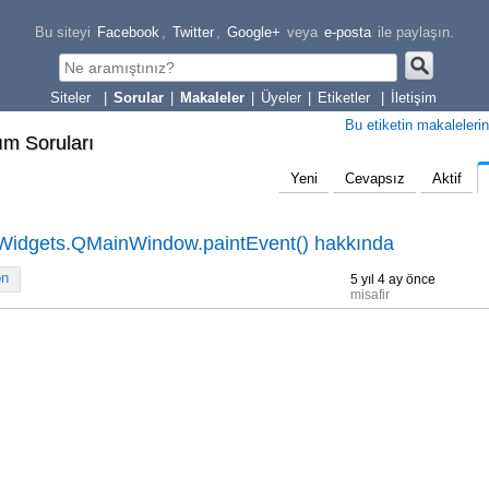
Bu siteyi
Facebook
,
Twitter
,
Google+
veya
e-posta
ile paylaşın.
|
Sorular
|
Makaleler
|
Üyeler
|
Etiketler
|
İletişim
Bu etiketin makalelerin
lım Soruları
Yeni
Cevapsız
Aktif
Widgets.QMainWindow.paintEvent() hakkında
on
5 yıl 4 ay önce
misafir