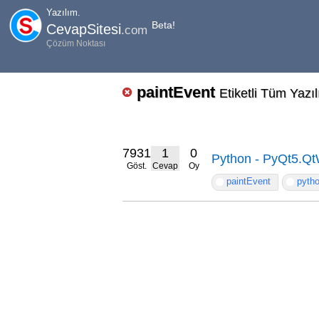
Yazılım.
Beta!
CevapSitesi
.com
Çözüm Noktası
paintEvent
Etiketli Tüm Yazı
7931
1
0
Python - PyQt5.Qt
Göst.
Cevap
Oy
paintEvent
pyth