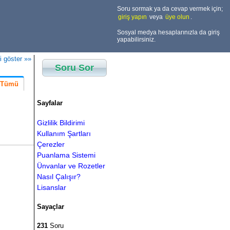
Soru sormak ya da cevap vermek için;
giriş yapın
veya
üye olun
.
Sosyal medya hesaplarınızla da giriş
yapabilirsiniz.
i göster »»
Soru Sor
Tümü
Sayfalar
Gizlilik Bildirimi
Kullanım Şartları
Çerezler
Puanlama Sistemi
Ünvanlar ve Rozetler
Nasıl Çalışır?
Lisanslar
Sayaçlar
231
Soru