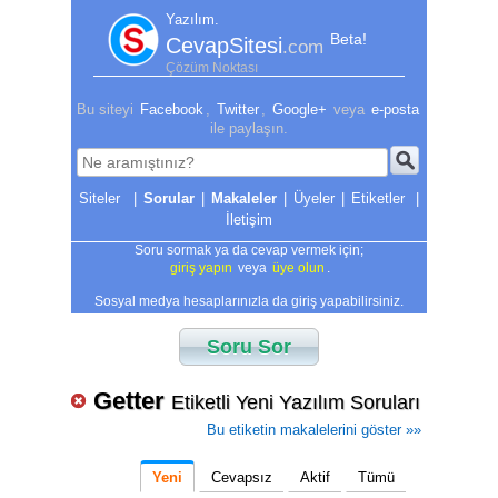
Yazılım.
Beta!
CevapSitesi
.com
Çözüm Noktası
Bu siteyi
Facebook
,
Twitter
,
Google+
veya
e-posta
ile paylaşın.
|
Sorular
|
Makaleler
|
Üyeler
|
Etiketler
|
İletişim
Soru sormak ya da cevap vermek için;
giriş yapın
veya
üye olun
.
Sosyal medya hesaplarınızla da giriş yapabilirsiniz.
Soru Sor
Getter
Etiketli Yeni Yazılım Soruları
Bu etiketin makalelerini göster »»
Yeni
Cevapsız
Aktif
Tümü