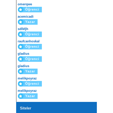
omerqwe
Öğrenci
acemicadi
Yazar
sdlkfjh
Öğrenci
raufcanhoskal
Öğrenci
gladius
Öğrenci
gladius
Yazar
melikpoyraz
Öğrenci
melikpoyraz
Yazar
Siteler