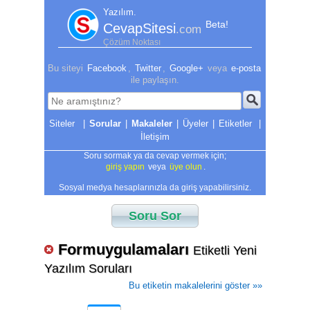
Yazılım.
Beta!
CevapSitesi
.com
Çözüm Noktası
Bu siteyi
Facebook
,
Twitter
,
Google+
veya
e-posta
ile paylaşın.
|
Sorular
|
Makaleler
|
Üyeler
|
Etiketler
|
İletişim
Soru sormak ya da cevap vermek için;
giriş yapın
veya
üye olun
.
Sosyal medya hesaplarınızla da giriş yapabilirsiniz.
Soru Sor
Formuygulamaları
Etiketli Yeni
Yazılım Soruları
Bu etiketin makalelerini göster »»