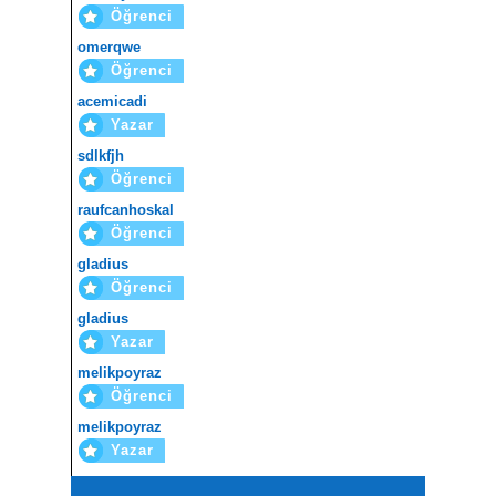
Öğrenci
omerqwe
Öğrenci
acemicadi
Yazar
sdlkfjh
Öğrenci
raufcanhoskal
Öğrenci
gladius
Öğrenci
gladius
Yazar
melikpoyraz
Öğrenci
melikpoyraz
Yazar