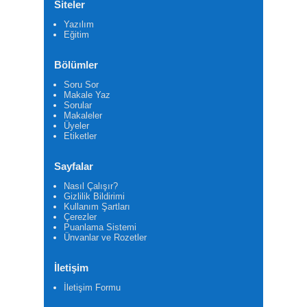
Siteler
Yazılım
Eğitim
Bölümler
Soru Sor
Makale Yaz
Sorular
Makaleler
Üyeler
Etiketler
Sayfalar
Nasıl Çalışır?
Gizlilik Bildirimi
Kullanım Şartları
Çerezler
Puanlama Sistemi
Ünvanlar ve Rozetler
İletişim
İletişim Formu