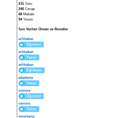
231
Soru
240
Cevap
68
Makale
94
Yorum
Son Verilen Ünvan ve Rozetler
arlihakan
Öğrenci
arlihakan
Yazar
arlihakan
Eğitmen
adaelena
Yazar
cemsra
Öğrenci
cemsra
Yazar
omerayna