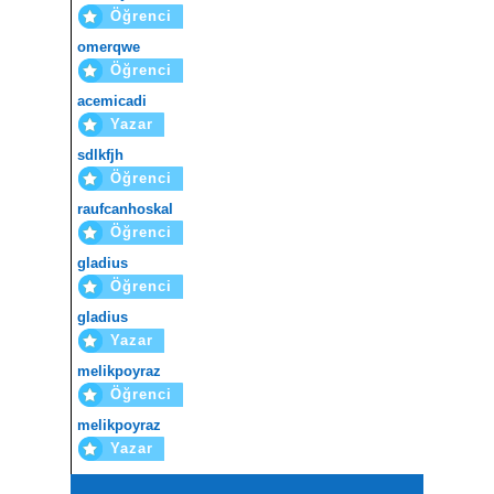
Öğrenci
omerqwe
Öğrenci
acemicadi
Yazar
sdlkfjh
Öğrenci
raufcanhoskal
Öğrenci
gladius
Öğrenci
gladius
Yazar
melikpoyraz
Öğrenci
melikpoyraz
Yazar