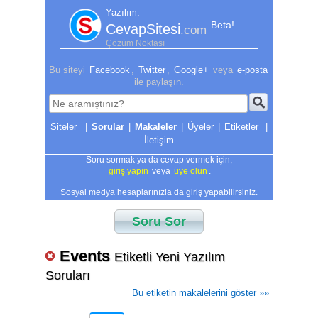
Yazılım.
Beta!
CevapSitesi
.com
Çözüm Noktası
Bu siteyi
Facebook
,
Twitter
,
Google+
veya
e-posta
ile paylaşın.
|
Sorular
|
Makaleler
|
Üyeler
|
Etiketler
|
İletişim
Soru sormak ya da cevap vermek için;
giriş yapın
veya
üye olun
.
Sosyal medya hesaplarınızla da giriş yapabilirsiniz.
Soru Sor
Events
Etiketli Yeni Yazılım
Soruları
Bu etiketin makalelerini göster »»