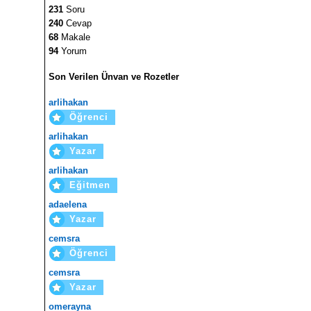
231
Soru
240
Cevap
68
Makale
94
Yorum
Son Verilen Ünvan ve Rozetler
arlihakan
Öğrenci
arlihakan
Yazar
arlihakan
Eğitmen
adaelena
Yazar
cemsra
Öğrenci
cemsra
Yazar
omerayna