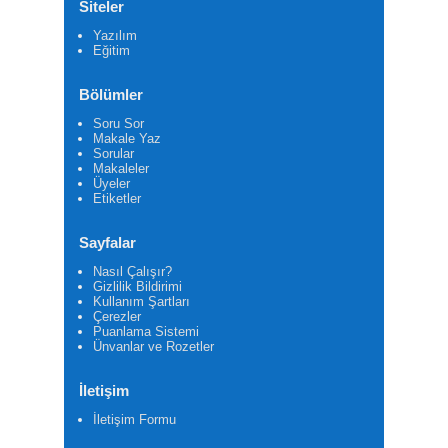
Siteler
Yazılım
Eğitim
Bölümler
Soru Sor
Makale Yaz
Sorular
Makaleler
Üyeler
Etiketler
Sayfalar
Nasıl Çalışır?
Gizlilik Bildirimi
Kullanım Şartları
Çerezler
Puanlama Sistemi
Ünvanlar ve Rozetler
İletişim
İletişim Formu