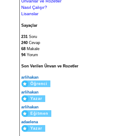
Ünvanlar ve Rozetler
Nasıl Çalışır?
Lisanslar
Sayaçlar
231
Soru
240
Cevap
68
Makale
94
Yorum
Son Verilen Ünvan ve Rozetler
arlihakan
Öğrenci
arlihakan
Yazar
arlihakan
Eğitmen
adaelena
Yazar