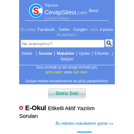
Yazılım.
Beta!
CevapSitesi
.com
Çözüm Noktası
Bu siteyi
Facebook
,
Twitter
,
Google+
veya
e-posta
ile paylaşın.
|
Sorular
|
Makaleler
|
Üyeler
|
Etiketler
|
İletişim
Soru sormak ya da cevap vermek için;
giriş yapın
veya
üye olun
.
Sosyal medya hesaplarınızla da giriş yapabilirsiniz.
Soru Sor
E-Okul
Etiketli Aktif Yazılım
Soruları
Bu etiketin makalelerini göster »»