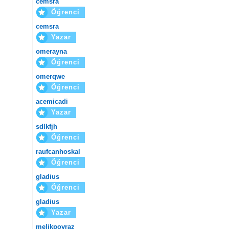
cemsra
Öğrenci
cemsra
Yazar
omerayna
Öğrenci
omerqwe
Öğrenci
acemicadi
Yazar
sdlkfjh
Öğrenci
raufcanhoskal
Öğrenci
gladius
Öğrenci
gladius
Yazar
melikpoyraz