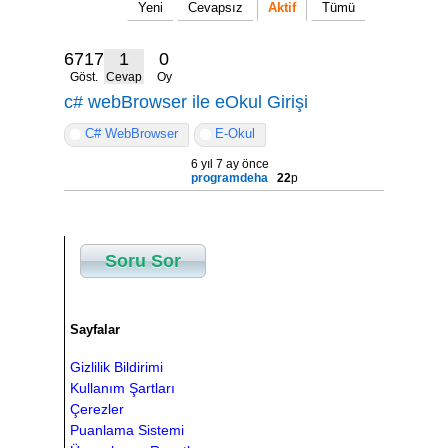
Yeni
Cevapsız
Aktif
Tümü
6717
1
0
Göst.
Cevap
Oy
c# webBrowser ile eOkul Girişi
C# WebBrowser
E-Okul
6 yıl 7 ay önce
programdeha
22
p
Soru Sor
Sayfalar
Gizlilik Bildirimi
Kullanım Şartları
Çerezler
Puanlama Sistemi