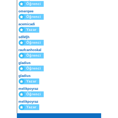
Öğrenci
omerqwe
Öğrenci
acemicadi
Yazar
sdlkfjh
Öğrenci
raufcanhoskal
Öğrenci
gladius
Öğrenci
gladius
Yazar
melikpoyraz
Öğrenci
melikpoyraz
Yazar