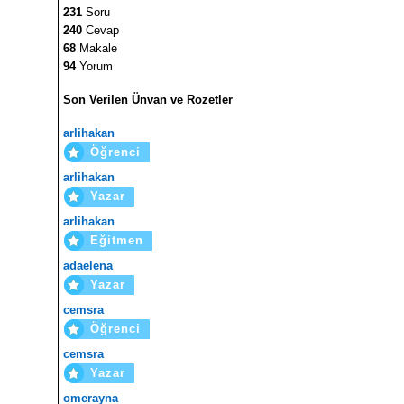
231
Soru
240
Cevap
68
Makale
94
Yorum
Son Verilen Ünvan ve Rozetler
arlihakan
Öğrenci
arlihakan
Yazar
arlihakan
Eğitmen
adaelena
Yazar
cemsra
Öğrenci
cemsra
Yazar
omerayna