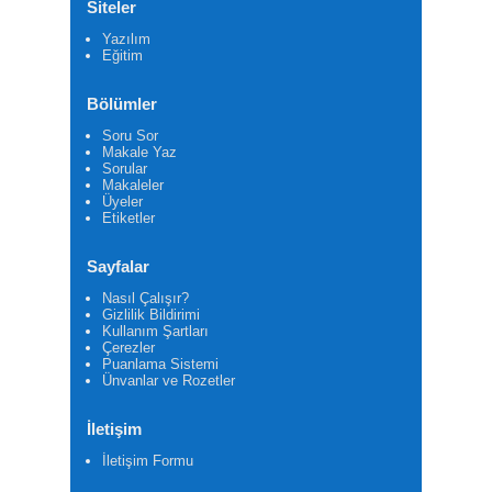
Siteler
Yazılım
Eğitim
Bölümler
Soru Sor
Makale Yaz
Sorular
Makaleler
Üyeler
Etiketler
Sayfalar
Nasıl Çalışır?
Gizlilik Bildirimi
Kullanım Şartları
Çerezler
Puanlama Sistemi
Ünvanlar ve Rozetler
İletişim
İletişim Formu