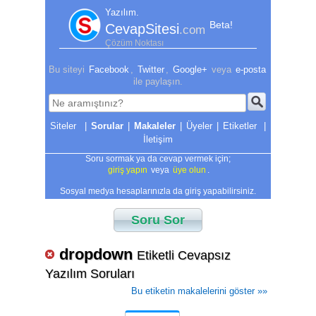
Yazılım.
Beta!
CevapSitesi
.com
Çözüm Noktası
Bu siteyi
Facebook
,
Twitter
,
Google+
veya
e-posta
ile paylaşın.
|
Sorular
|
Makaleler
|
Üyeler
|
Etiketler
|
İletişim
Soru sormak ya da cevap vermek için;
giriş yapın
veya
üye olun
.
Sosyal medya hesaplarınızla da giriş yapabilirsiniz.
Soru Sor
dropdown
Etiketli Cevapsız
Yazılım Soruları
Bu etiketin makalelerini göster »»