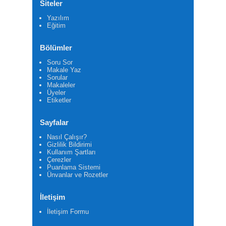
Siteler
Yazılım
Eğitim
Bölümler
Soru Sor
Makale Yaz
Sorular
Makaleler
Üyeler
Etiketler
Sayfalar
Nasıl Çalışır?
Gizlilik Bildirimi
Kullanım Şartları
Çerezler
Puanlama Sistemi
Ünvanlar ve Rozetler
İletişim
İletişim Formu