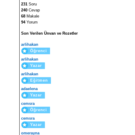
231
Soru
240
Cevap
68
Makale
94
Yorum
Son Verilen Ünvan ve Rozetler
arlihakan
Öğrenci
arlihakan
Yazar
arlihakan
Eğitmen
adaelena
Yazar
cemsra
Öğrenci
cemsra
Yazar
omerayna