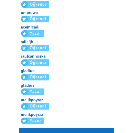
Öğrenci
omerqwe
Öğrenci
acemicadi
Yazar
sdlkfjh
Öğrenci
raufcanhoskal
Öğrenci
gladius
Öğrenci
gladius
Yazar
melikpoyraz
Öğrenci
melikpoyraz
Yazar