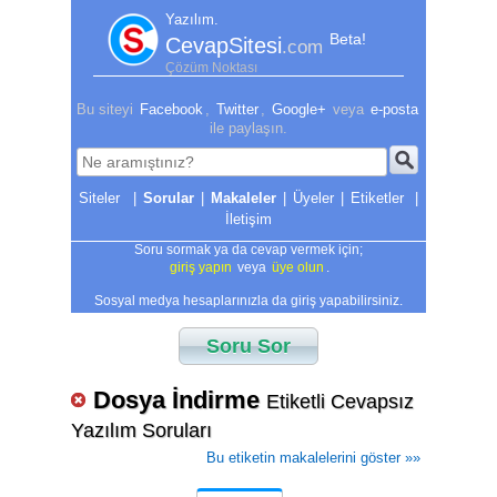
Yazılım.
Beta!
CevapSitesi
.com
Çözüm Noktası
Bu siteyi
Facebook
,
Twitter
,
Google+
veya
e-posta
ile paylaşın.
|
Sorular
|
Makaleler
|
Üyeler
|
Etiketler
|
İletişim
Soru sormak ya da cevap vermek için;
giriş yapın
veya
üye olun
.
Sosyal medya hesaplarınızla da giriş yapabilirsiniz.
Soru Sor
Dosya İndirme
Etiketli Cevapsız
Yazılım Soruları
Bu etiketin makalelerini göster »»