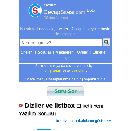
Yazılım.
Beta!
CevapSitesi
.com
Çözüm Noktası
Bu siteyi
Facebook
,
Twitter
,
Google+
veya
e-posta
ile paylaşın.
|
Sorular
|
Makaleler
|
Üyeler
|
Etiketler
|
İletişim
Soru sormak ya da cevap vermek için;
giriş yapın
veya
üye olun
.
Sosyal medya hesaplarınızla da giriş yapabilirsiniz.
Soru Sor
Diziler ve listbox
Etiketli Yeni
Yazılım Soruları
Bu etiketin makalelerini göster »»