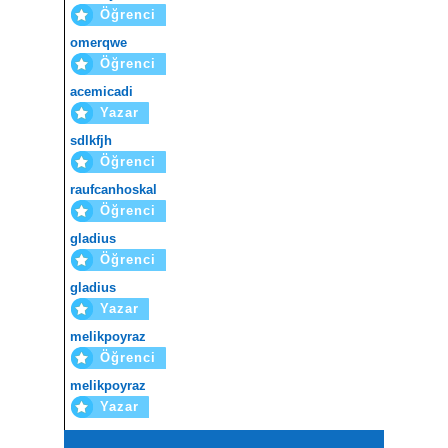
Öğrenci
omerqwe
Öğrenci
acemicadi
Yazar
sdlkfjh
Öğrenci
raufcanhoskal
Öğrenci
gladius
Öğrenci
gladius
Yazar
melikpoyraz
Öğrenci
melikpoyraz
Yazar