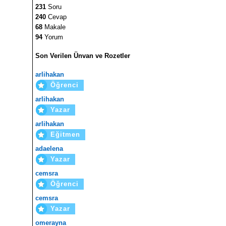
231
Soru
240
Cevap
68
Makale
94
Yorum
Son Verilen Ünvan ve Rozetler
arlihakan
Öğrenci
arlihakan
Yazar
arlihakan
Eğitmen
adaelena
Yazar
cemsra
Öğrenci
cemsra
Yazar
omerayna