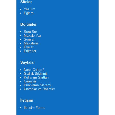
Siteler
Yazılım
Eğitim
Bölümler
Soru Sor
Makale Yaz
Sorular
Makaleler
Üyeler
Etiketler
Sayfalar
Nasıl Çalışır?
Gizlilik Bildirimi
Kullanım Şartları
Çerezler
Puanlama Sistemi
Ünvanlar ve Rozetler
İletişim
İletişim Formu