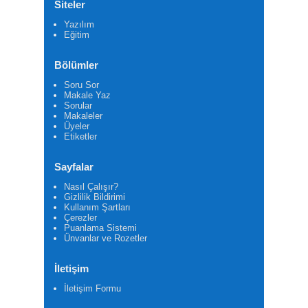
Siteler
Yazılım
Eğitim
Bölümler
Soru Sor
Makale Yaz
Sorular
Makaleler
Üyeler
Etiketler
Sayfalar
Nasıl Çalışır?
Gizlilik Bildirimi
Kullanım Şartları
Çerezler
Puanlama Sistemi
Ünvanlar ve Rozetler
İletişim
İletişim Formu