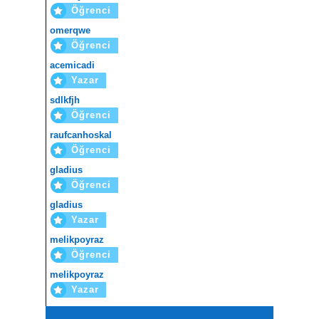
Öğrenci
omerqwe
Öğrenci
acemicadi
Yazar
sdlkfjh
Öğrenci
raufcanhoskal
Öğrenci
gladius
Öğrenci
gladius
Yazar
melikpoyraz
Öğrenci
melikpoyraz
Yazar