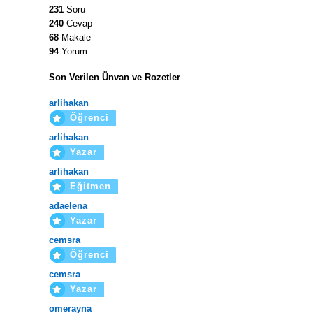
231
Soru
240
Cevap
68
Makale
94
Yorum
Son Verilen Ünvan ve Rozetler
arlihakan
Öğrenci
arlihakan
Yazar
arlihakan
Eğitmen
adaelena
Yazar
cemsra
Öğrenci
cemsra
Yazar
omerayna