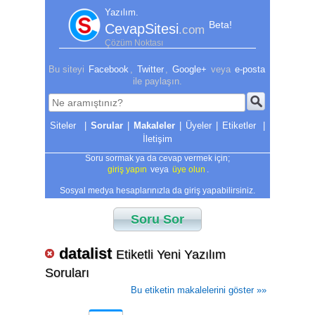
Yazılım.
Beta!
CevapSitesi
.com
Çözüm Noktası
Bu siteyi
Facebook
,
Twitter
,
Google+
veya
e-posta
ile paylaşın.
|
Sorular
|
Makaleler
|
Üyeler
|
Etiketler
|
İletişim
Soru sormak ya da cevap vermek için;
giriş yapın
veya
üye olun
.
Sosyal medya hesaplarınızla da giriş yapabilirsiniz.
Soru Sor
datalist
Etiketli Yeni Yazılım
Soruları
Bu etiketin makalelerini göster »»