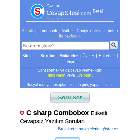
Yazılım.
Beta!
CevapSitesi
.com
Çözüm Noktası
Bu siteyi
Facebook
,
Twitter
,
Google+
veya
e-posta
ile paylaşın.
|
Sorular
|
Makaleler
|
Üyeler
|
Etiketler
|
İletişim
Soru sormak ya da cevap vermek için;
giriş yapın
veya
üye olun
.
Sosyal medya hesaplarınızla da giriş yapabilirsiniz.
Soru Sor
C sharp Combobox
Etiketli
Cevapsız Yazılım Soruları
Bu etiketin makalelerini göster »»