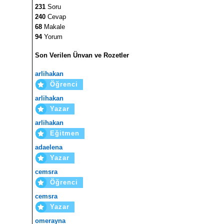
231
Soru
240
Cevap
68
Makale
94
Yorum
Son Verilen Ünvan ve Rozetler
arlihakan
Öğrenci
arlihakan
Yazar
arlihakan
Eğitmen
adaelena
Yazar
cemsra
Öğrenci
cemsra
Yazar
omerayna