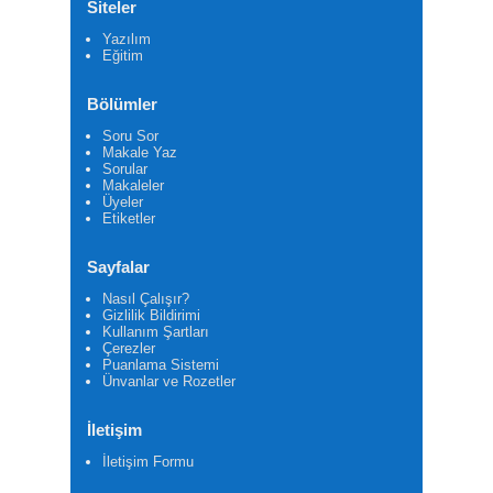
Siteler
Yazılım
Eğitim
Bölümler
Soru Sor
Makale Yaz
Sorular
Makaleler
Üyeler
Etiketler
Sayfalar
Nasıl Çalışır?
Gizlilik Bildirimi
Kullanım Şartları
Çerezler
Puanlama Sistemi
Ünvanlar ve Rozetler
İletişim
İletişim Formu