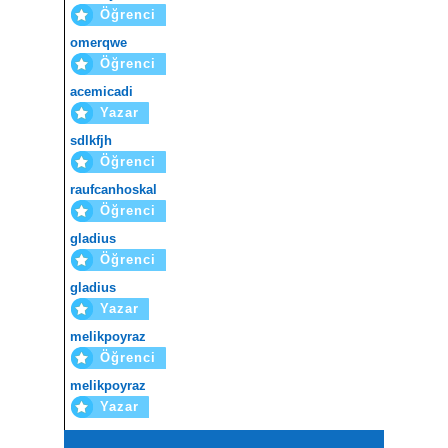
Öğrenci
omerqwe
Öğrenci
acemicadi
Yazar
sdlkfjh
Öğrenci
raufcanhoskal
Öğrenci
gladius
Öğrenci
gladius
Yazar
melikpoyraz
Öğrenci
melikpoyraz
Yazar