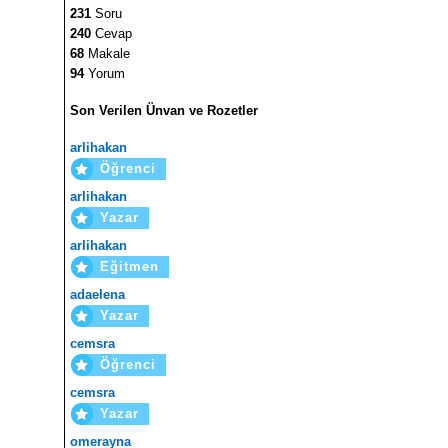
231
Soru
240
Cevap
68
Makale
94
Yorum
Son Verilen Ünvan ve Rozetler
arlihakan
Öğrenci
arlihakan
Yazar
arlihakan
Eğitmen
adaelena
Yazar
cemsra
Öğrenci
cemsra
Yazar
omerayna