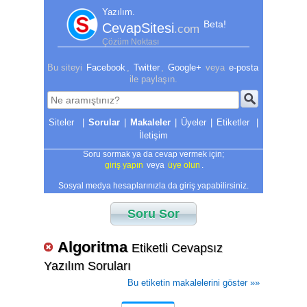
Yazılım.
Beta!
CevapSitesi
.com
Çözüm Noktası
Bu siteyi
Facebook
,
Twitter
,
Google+
veya
e-posta
ile paylaşın.
|
Sorular
|
Makaleler
|
Üyeler
|
Etiketler
|
İletişim
Soru sormak ya da cevap vermek için;
giriş yapın
veya
üye olun
.
Sosyal medya hesaplarınızla da giriş yapabilirsiniz.
Soru Sor
Algoritma
Etiketli Cevapsız
Yazılım Soruları
Bu etiketin makalelerini göster »»