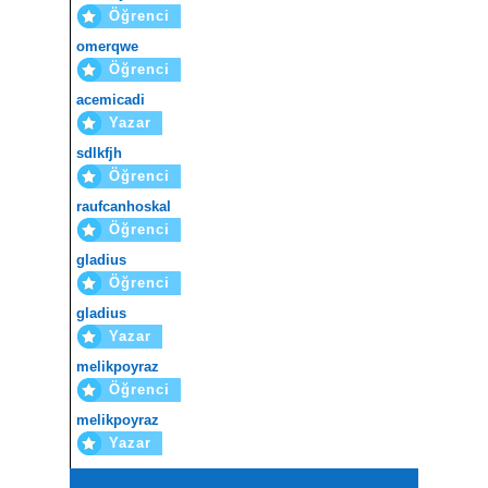
Öğrenci
omerqwe
Öğrenci
acemicadi
Yazar
sdlkfjh
Öğrenci
raufcanhoskal
Öğrenci
gladius
Öğrenci
gladius
Yazar
melikpoyraz
Öğrenci
melikpoyraz
Yazar