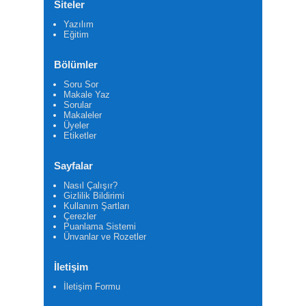
Siteler
Yazılım
Eğitim
Bölümler
Soru Sor
Makale Yaz
Sorular
Makaleler
Üyeler
Etiketler
Sayfalar
Nasıl Çalışır?
Gizlilik Bildirimi
Kullanım Şartları
Çerezler
Puanlama Sistemi
Ünvanlar ve Rozetler
İletişim
İletişim Formu