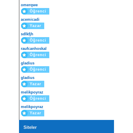
omerqwe
Öğrenci
acemicadi
Yazar
sdlkfjh
Öğrenci
raufcanhoskal
Öğrenci
gladius
Öğrenci
gladius
Yazar
melikpoyraz
Öğrenci
melikpoyraz
Yazar
Siteler