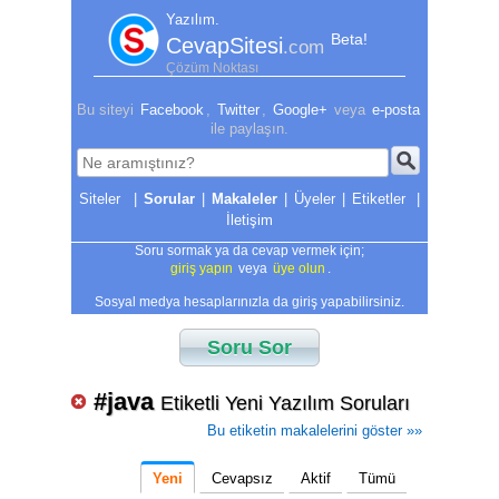
Yazılım.
Beta!
CevapSitesi
.com
Çözüm Noktası
Bu siteyi
Facebook
,
Twitter
,
Google+
veya
e-posta
ile paylaşın.
|
Sorular
|
Makaleler
|
Üyeler
|
Etiketler
|
İletişim
Soru sormak ya da cevap vermek için;
giriş yapın
veya
üye olun
.
Sosyal medya hesaplarınızla da giriş yapabilirsiniz.
Soru Sor
#java
Etiketli Yeni Yazılım Soruları
Bu etiketin makalelerini göster »»
Yeni
Cevapsız
Aktif
Tümü