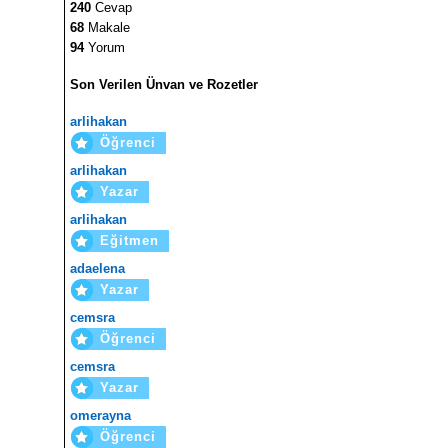
240
Cevap
68
Makale
94
Yorum
Son Verilen Ünvan ve Rozetler
arlihakan
Öğrenci
arlihakan
Yazar
arlihakan
Eğitmen
adaelena
Yazar
cemsra
Öğrenci
cemsra
Yazar
omerayna
Öğrenci