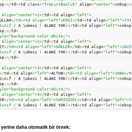
sp
;</
td
><
td 
class
=
"frmListBaslik"
 align
=
"center"
>&
nbsp
;<
<td align="center">1</
td
><
td align
=
"left"
>
BDULLAH
<
/td><td align="left">ERGİ</
td
><
td align
=
"left"
>
731
. Sınıf /
 A 
Ş
ubesi 
(
 ALANI YOK
)</
td
><
td align
=
"left"
>&
nbsp
sp
;</
td
>
yle="background-color:White;">
<td align="center">2</
td
><
td align
=
"left"
>
MET
<
/td><td align="left">GÖKLER</
td
><
td align
=
"left"
>
1022
. Sınıf /
 A 
Ş
ubesi 
(
 ALANI YOK
)</
td
><
td align
=
"left"
>&
nbsp
sp
;</
td
>
<td align="center">3</
td
><
td align
=
"left"
>
</
td
><
td align
=
"left"
>
ALTUN
<
/td><td align="left">1086</
t
S
ı
n
ı
f 
/
 A 
Ş
ubesi 
(
 ALANI YOK
)</
td
><
td align
=
"left"
>&
nbsp
sp
;</
td
>
yle="background-color:White;">
<td align="center">4</
td
><
td align
=
"left"
>
PER
<
/td><td align="left">SARIGÜZEL</
td
><
td align
=
"left"
>
7
. Sınıf /
 A 
Ş
ubesi 
(
 ALANI YOK
)</
td
><
td align
=
"left"
>&
nbsp
sp
;</
td
>
<td align="center">5</
td
><
td align
=
"left"
>
CAN
<
/td><td align="left">KARAMAN</
td
><
td align
=
"left"
>
102
erine daha otomatik bir örnek:
. Sınıf /
 A 
Ş
ubesi 
(
 ALANI YOK
)</
td
><
td align
=
"left"
>&
nbsp