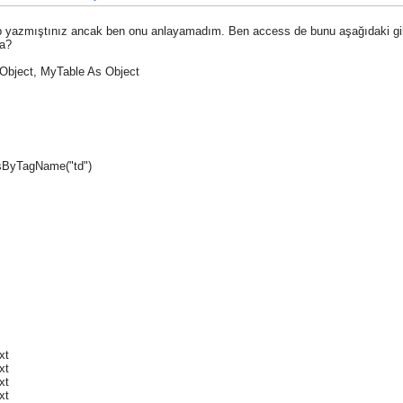
 yazmıştınız ancak ben onu anlayamadım. Ben access de bunu aşağıdaki gi
ba?
bject, MyTable As Object
ByTagName("td")
xt
xt
xt
xt