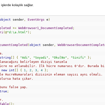
sp
;</
td
>
işlerde kolaylık sağlar.
yle="background-color:White;">
<td align="center">6</
td
><
td align
=
"left"
>
İ
R
<
/td><td align="left">ŞAL</
td
><
td align
=
"left"
>
7301
<
/t
object
 sender
,
EventArgs
 e
)
. Sınıf /
 A 
Ş
ubesi 
(
 ALANI YOK
)</
td
><
td align
=
"left"
>&
nbsp
sp
;</
td
>
pleted
+=
WebBrowser1_DocumentCompleted
;
ri
(@
"d:\a.html"
);
<td align="center">7</
td
><
td align
=
"left"
>
ERKAY
<
/td><td align="left">TOPAL</
td
><
td align
=
"left"
>
7501
. Sınıf /
 A 
Ş
ubesi 
(
 ALANI YOK
)</
td
><
td align
=
"left"
>&
nbsp
cumentCompleted
(
object
 sender
,
WebBrowserDocumentComplet
sp
;</
td
>
a.
string
[]
{
"Adi"
,
"Soyadi"
,
"OkulNo"
,
"Sinifi"
};
lanacağını belirleyen diziyi tanımla
ücre no atlanabilir. İlk hücre numarası 0'dır. Burada bi
new
int
[]
{
1
,
2
,
3
,
4
};
le HucreNumaralari dizisinin eleman sayısı aynı olmalı. 
olursa hata çıkar.
bunu false yap.
true
;
r.
Table
();