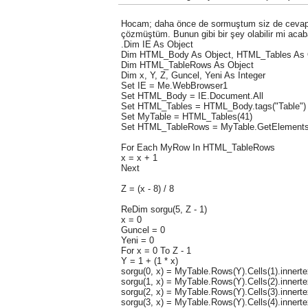
Hocam; daha önce de sormuştum siz de cevap
çözmüştüm. Bunun gibi bir şey olabilir mi aca
.
Dim IE As Object
Dim HTML_Body As Object, HTML_Tables As O
Dim HTML_TableRows As Object
Dim x, Y, Z, Guncel, Yeni As Integer
Set IE = Me.WebBrowser1
Set HTML_Body = IE.Document.All
Set HTML_Tables = HTML_Body.tags("Table")
Set MyTable = HTML_Tables(41)
Set HTML_TableRows = MyTable.GetElements
For Each MyRow In HTML_TableRows
x = x + 1
Next
Z = (x - 8) / 8
ReDim sorgu(5, Z - 1)
x = 0
Guncel = 0
Yeni = 0
For x = 0 To Z - 1
Y = 1 + (1 * x)
sorgu(0, x) = MyTable.Rows(Y).Cells(1).innerte
sorgu(1, x) = MyTable.Rows(Y).Cells(2).innerte
sorgu(2, x) = MyTable.Rows(Y).Cells(3).innerte
sorgu(3, x) = MyTable.Rows(Y).Cells(4).innerte