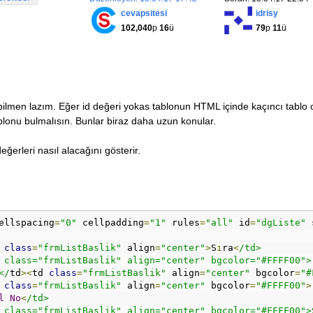
cevapsitesi
idrisy
102,040
p
16
ü
79
p
11
ü
bilmen lazım. Eğer id değeri yokas tablonun HTML içinde kaçıncı tablo
ablonu bulmalısın. Bunlar biraz daha uzun konular.
eğerleri nasıl alacağını gösterir.
ellspacing
=
"0"
 cellpadding
=
"1"
 rules
=
"all"
 id
=
"dgListe"
 
 
class
=
"frmListBaslik"
 align
=
"center"
>
S
ı
ra
<
/td>
<td class="frmListBaslik" align="center" bgcolor="#FFFF00">
ı</
td
><
td 
class
=
"frmListBaslik"
 align
=
"center"
 bgcolor
=
"#
 
class
=
"frmListBaslik"
 align
=
"center"
 bgcolor
=
"#FFFF00"
>
l
No
<
/td>
<td class="frmListBaslik" align="center" bgcolor="#FFFF00"