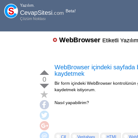
Yazılım.
Beta!
CevapSitesi
.com
Çözüm Noktası
WebBrowser
Etiketli Yazılı
WebBrowser içindeki sayfada bu
kaydetmek
0
Bir form içindeki WebBrowser kontrolünün gö
kaydetmek istiyorum.
Nasıl yapabilirim?
C#
Veritabanı
HTML
WebB