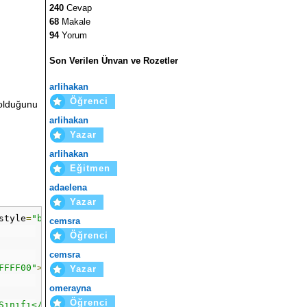
240
Cevap
68
Makale
94
Yorum
Son Verilen Ünvan ve Rozetler
arlihakan
Öğrenci
 olduğunu
arlihakan
Yazar
arlihakan
Eğitmen
adaelena
Yazar
style
=
"border-color:#CCCCCC;border-width:1px;border-styl
cemsra
Öğrenci
cemsra
FFFF00"
>
Soyad
ı</
td
>
Yazar
omerayna
Öğrenci
>Sınıfı</
td
><
td 
class
=
"frmListBaslik"
 align
=
"center"
>