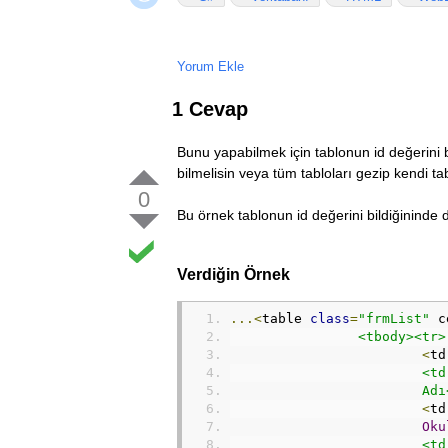
Yorum Ekle
1 Cevap
Bunu yapabilmek için tablonun id değerini 
bilmelisin veya tüm tabloları gezip kendi t
0
Bu örnek tablonun id değerini bildiğininde d
Verdiğin Örnek
...<
table 
class
=
"frmList"
 c
<tbody><tr>
<
td
			
			Ad
<
td
Oku
			