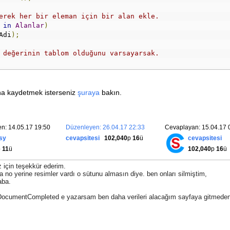
erek her bir eleman için bir alan ekle.
 
in
Alanlar
)
Adi
);
 değerinin tablom olduğunu varsayarsak.
Browser1
.
Document
.
GetElementById
(
"dgListe"
);
oleksiyonuna yükle.
ına kaydetmek isterseniz
şuraya
bakın.
atirlar 
=
 tablo
.
GetElementsByTagName
(
"tr"
);
ucreler
;
z. Başlık satırı varsa 2. satırdan başla.
n: 14.05.17 19:50
Düzenleyen: 26.04.17 22:33
Cevaplayan: 15.04.17 
riVar
?
1
:
0
;
 i 
<
 satirlar
.
Count
;
 i
++)
isy
cevapsitesi
102,040
p
16
ü
cevapsitesi
p
11
ü
102,040
p
16
ü
eni bir kayıt oluştur.
;
z için teşekkür ederim.
hücrelerini bir koleksiyona al.
 no yerine resimler vardı o sütunu almasın diye. ben onları silmiştim,
aba.
[
i
].
GetElementsByTagName
(
"td"
);
ocumentCompleted e yazarsam ben daha verileri alacağım sayfaya gitmede
HucreNumaralari dizisinin boyu kadar bir gezinti yap.
HucreNumaralari
.
Length
;
 j
++)
re numarasını (indisini) al.