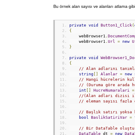
&
nb
Bu örnek alan sayısı ve alanları atlama gibi 
<
/tr><tr st
			
			BEK
private
void
Button1_Click
(
			9
{
&
nb
    webBrowser1
.
DocumentCom
<
/tr><tr>
    webBrowser1
.
Url
=
new
U
			
}
			B
			9
private
void
WebBrowser1_Do
&
nb
{
<
/tr>
// Alan adlarını tanıml
	</
tbody
></
table
>
string
[]
Alanlar
=
new
// Hangi hücrelerin kul
// (Duruma göre arada h
int
[]
HucreNumaralari
=
//(Alan adları dizisi i
// eleman sayısı fazla 
// Başlık satırı yoksa 
bool
BaslikSatiriVar
=
// Bir DataTable oluştu
DataTable
 dt 
=
new
Data