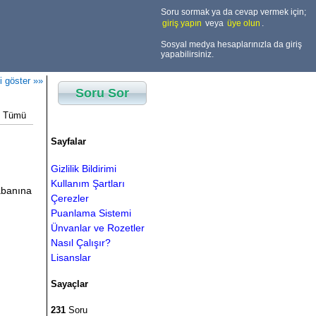
Soru sormak ya da cevap vermek için;
giriş yapın
veya
üye olun
.
Sosyal medya hesaplarınızla da giriş
yapabilirsiniz.
i göster »»
Soru Sor
Tümü
Sayfalar
Gizlilik Bildirimi
Kullanım Şartları
tabanına
Çerezler
Puanlama Sistemi
Ünvanlar ve Rozetler
Nasıl Çalışır?
Lisanslar
Sayaçlar
231
Soru