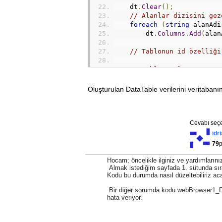
    dt
.
Clear
();
// Alanlar dizisini gez
foreach
(
string
 alanAdi
        dt
.
Columns
.
Add
(
alan
// Tablonun id özelliği
// Tabloyu al.
HtmlElement
 tablo 
=
 web
// Satırları satirlar k
Oluşturulan DataTable verilerini veritaban
HtmlElementCollection
 s
HtmlElementCollection
 h
DataRow
 kayit
;
// Satırları tek tek ge
Cevabı seçe
for
(
int
 i 
=
BaslikSati
idr
{
79
// DataTable için y
        kayit 
=
 dt
.
NewRow
()
Hocam; öncelikle ilginiz ve yardımlarını
// Şimdiki satırın 
Almak istediğim sayfada 1. sütunda sıra
Kodu bu durumda nasıl düzeltebiliriz ac
        hucreler 
=
 satirlar
Bir diğer sorumda kodu webBrowser1_D
// Hücreler içinde 
hata veriyor.
for
(
int
 j 
=
0
;
 j 
<
{
// Sıradaki hüc