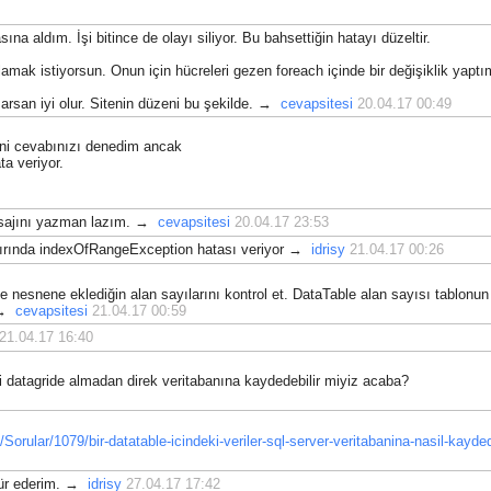
ucreNumaralari
[
j
];
eksiyonundaki indisi hucreNo olan alanın değerini
a aldım. İşi bitince de olayı siliyor. Bu bahsettiğin hatayı düzeltir.
anına ata.
amak istiyorsun. Onun için hücreleri gezen foreach içinde bir değişiklik yaptı
eler
[
hucreNo
].
InnerText
;
arsan iyi olur. Sitenin düzeni bu şekilde. →
cevapsitesi
20.04.17 00:49
ucreler[HucreNumaralari[j]].InnerText;
eni cevabınızı denedim ancak
ta veriyor.
esajını yazman lazım. →
cevapsitesi
20.04.17 23:53
dır.
atırında indexOfRangeException hatası veriyor →
idrisy
21.04.17 00:26
pleted
-=
WebBrowser1_DocumentCompleted
;
ble ile istediğini yapabilirsin.
nesnene eklediğin alan sayılarını kontrol et. DataTable alan sayısı tablonun
. →
cevapsitesi
21.04.17 00:59
taGridView koy. Alttaki satır kayıtları görüntüleyecekti
e
=
 dt
;
21.04.17 16:40
 datagride almadan direk veritabanına kaydedebilir miyiz acaba?
Sorular/1079/bir-datatable-icindeki-veriler-sql-server-veritabanina-nasil-kaydedi
kkür ederim. →
idrisy
27.04.17 17:42