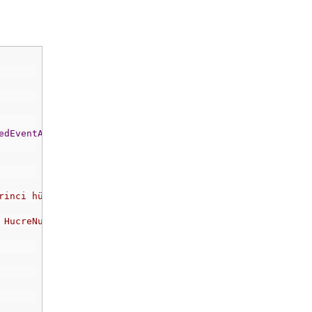
d><td align="left"> 
;</
td
><
td align
=
"left"
>
<
/td><td align="left"> 
;</
td
><
td align
=
"left"
>
edEventArgs
 e
)
rinci hücre atlanıyor.)
 HucreNumaralari dizisinin