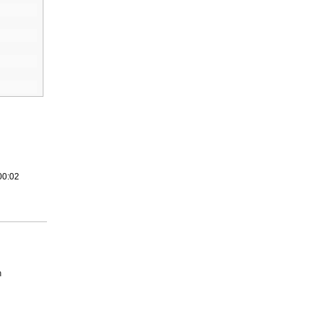
00:02
n