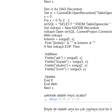
Next x
Dim rc As DAO.Recordset
Set rc = CurrentDb.OpenRecordset("TabloOgren
x = 0
For x = 0 To Z - 1
strSQL = "SELECT * FROM TabloOgrenciler "
Set rstkayit = New ADODB.Recordset
rstkayit.Open strSQL, CurrentProject.Connect
With rstkayit
kriterim = sorgu(0, x)
.Find "[kriter]=" & "'" & kriterim & "'"
If Not rstkayit.EOF Then
.AddNew
.Fields("adı") = sorgu(0, x)
.Fields("Soyadı") = sorgu(1, x)
.Fields("okulno") = sorgu(2, x)
.Fields("Sınıfı") = sorgu(3, x)
.Update
End If
End With
Next x
şeklinde alabilir miyiz acaba?
→
idrisy
03.05.17 17:42
Böyle de olabilir ama bu çok sayfaya özel bir