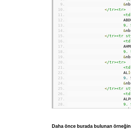
&
nb
<
/tr><tr>
			
			A
			9
&
nb
<
/tr><tr st
			
			AH
			9
&
nb
<
/tr><tr>
			
			AL
İ
9.
 
&
nb
<
/tr><tr st
			
			AL
			9
&
nb
<
/tr><tr>
			
			AY
Daha önce burada bulunan örneğin y
			9