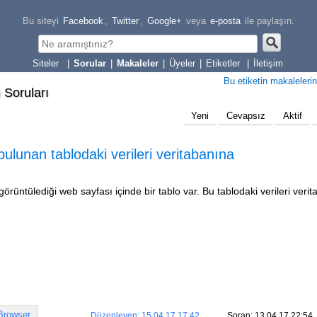
Bu siteyi
Facebook
,
Twitter
,
Google+
veya
e-posta
ile paylaşın.
|
Sorular
|
Makaleler
|
Üyeler
|
Etiketler
|
İletişim
Bu etiketin makalelerin
m Soruları
Yeni
Cevapsız
Aktif
lunan tablodaki verileri veritabanına
rüntülediği web sayfası içinde bir tablo var. Bu tablodaki verileri veri
rowser
Düzenleyen: 15.04.17 17:42
Soran: 13.04.17 22:54