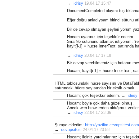
→
idrisy
19.04.17 15:47
int
 hucreNo 
=
H
// hucreler kol
DocumentCompleted olayını tuş tıklamasın
// kaydın j. al
Eğer doğru anladıysam birinci sütunu atl
            kayit
[
j
]
=
 hucr
Bir de cevap olmayan şeyleri yorum yaz
// veya kısaca.
Hocam uyarınız için teşekkür ederim.
// kayit[j] = h
Sıra No sütununu atlamak istiyorum. Y
}
kayit[i-1] = hucre.InnerText; satırında ha
        dt
.
Rows
.
Add
(
kayit
);
→
idrisy
20.04.17 17:18
}
Bir cevap verebilmemiz için hatanın m
// Olay dinleyiciyi kal
Hocam; kayit[i-1] = hucre.InnerText; s
    webBrowser1
.
DocumentCom
// Buradan sonra DataTa
HTML tablosundaki hücre sayısını ve DataTable 
satırındaki hücre sayısından bir eksik olmalı
// Örneğin forma bir Da
    dataGridView1
.
DataSourc
Hocam; çok teşekkür ederim. →
idrisy
}
Hocam; böyle çok daha güzel olmuş.
Ancak web browserden aldığımız verileri
→
idrisy
22.04.17 23:36
Şuraya ekledim:
http://yazilim.cevapsitesi.com/
→
cevapsitesi
24.04.17 20:58
Hocam; ilginiz yardımlarınız için teşe