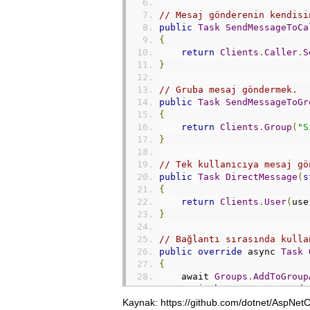
// Mesaj gönderenin kendisi
public
Task
SendMessageToCa
{
return
Clients
.
Caller
.
S
}
// Gruba mesaj göndermek.
public
Task
SendMessageToGr
{
return
Clients
.
Group
(
"S
}
public
Task
DirectMessage
(
s
{
return
Clients
.
User
(
use
}
// Bağlantı sırasında kulla
public
override
 async 
Task
{
    await 
Groups
.
AddToGroup
    await 
base
.
OnConnectedA
}
Kaynak: https://github.com/dotnet/AspNet