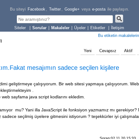
Bu siteyi
Facebook
,
Twitter
,
Google+
veya
e-posta
ile paylaşın.
|
Sorular
|
Makaleler
|
Üyeler
|
Etiketler
|
İletişim
Bu etiketin makalelerin
ı
Yeni
Cevapsız
Aktif
aptım.Fakat mesajımın sadece seçilen kişilere
imi geliştirmeye çalışıyorum. Bir web sitesi yapmaya çalışıyorum. Web
ekleştirmekteyim .
e web sayfama java script kodlarını ekledim.
rılamıyor mu? Yani illa JavaScript ile fonksiyon yazmamız mı gerekiyor
 sadece seçilmiş üyelere gitmesini istiyorum ? teşekkürler iyi çalışmalar
Soran:02.11.20 15:33