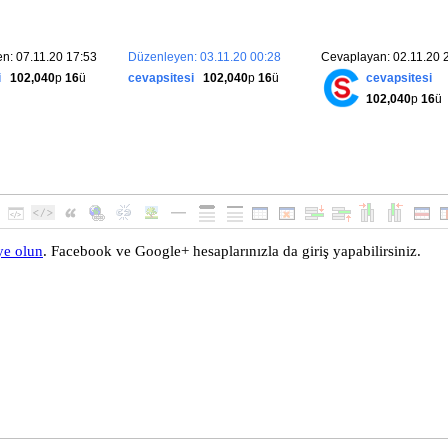
tan çıkarmak.
OnDisconnectedAsync
(
Exception
 exception
)
n: 07.11.20 17:53
Düzenleyen: 03.11.20 00:28
Cevaplayan: 02.11.20 
GroupAsync
(
Context
.
ConnectionId
,
"SignalR Users"
);
i
102,040
p
16
ü
cevapsitesi
102,040
p
16
ü
cevapsitesi
edAsync
(
exception
);
102,040
p
16
ü