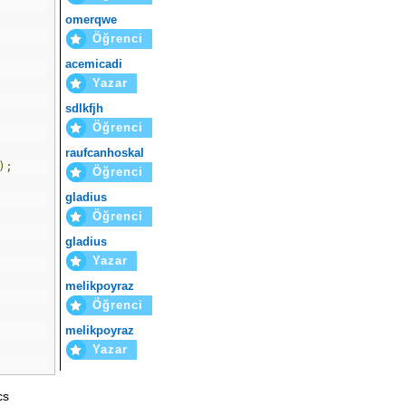
omerqwe
Öğrenci
acemicadi
Yazar
sdlkfjh
Öğrenci
raufcanhoskal
);
Öğrenci
gladius
Öğrenci
gladius
Yazar
melikpoyraz
Öğrenci
melikpoyraz
Yazar
cs