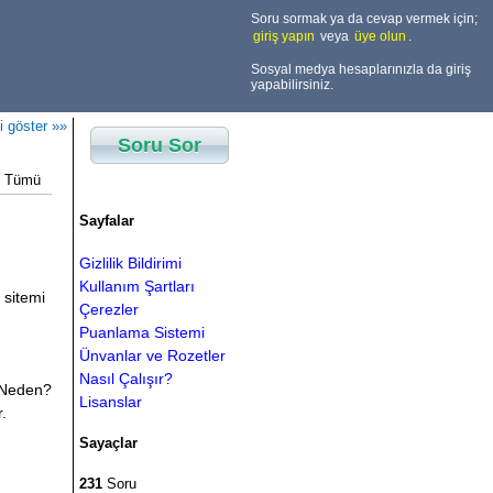
Soru sormak ya da cevap vermek için;
giriş yapın
veya
üye olun
.
Sosyal medya hesaplarınızla da giriş
yapabilirsiniz.
i göster »»
Soru Sor
Tümü
Sayfalar
Gizlilik Bildirimi
Kullanım Şartları
 sitemi
Çerezler
Puanlama Sistemi
Ünvanlar ve Rozetler
Nasıl Çalışır?
? Neden?
Lisanslar
.
Sayaçlar
231
Soru