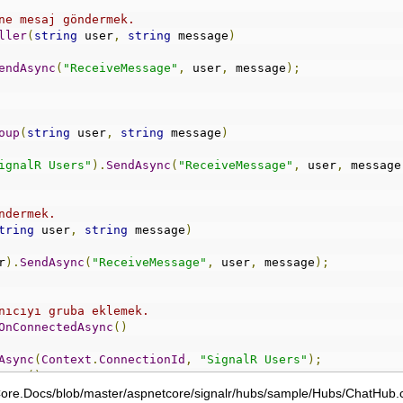
ne mesaj göndermek.
ller
(
string
 user
,
string
 message
)
endAsync
(
"ReceiveMessage"
,
 user
,
 message
);
oup
(
string
 user
,
string
 message
)
ignalR Users"
).
SendAsync
(
"ReceiveMessage"
,
 user
,
 message
// Tek kullanıcıya mesaj göndermek.		
tring
 user
,
string
 message
)
r
).
SendAsync
(
"ReceiveMessage"
,
 user
,
 message
);
nıcıyı gruba eklemek.
OnConnectedAsync
()
Async
(
Context
.
ConnectionId
,
"SignalR Users"
);
sync
();
Core.Docs/blob/master/aspnetcore/signalr/hubs/sample/Hubs/ChatHub.