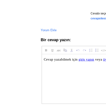
// Bağlantısı kesileni grup
public
override
 async 
Task
Cevabı seçe
{
    await 
Groups
.
RemoveFrom
cevapsites
    await 
base
.
OnDisconnect
}
Yorum Ekle
Bir cevap yazın: