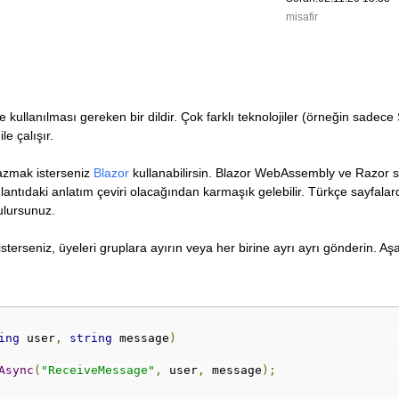
misafir
 kullanılması gereken bir dildir. Çok farklı teknolojiler (örneğin sadece
le çalışır.
 yazmak isterseniz
Blazor
kullanabilirsin. Blazor WebAssembly ve Razor s
bağlantıdaki anlatım çeviri olacağından karmaşık gelebilir. Türkçe sayfala
bulursunuz.
sterseniz, üyeleri gruplara ayırın veya her birine ayrı ayrı gönderin. Aş
ing
 user
,
string
 message
)
Async
(
"ReceiveMessage"
,
 user
,
 message
);