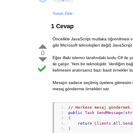
Yorum Ekle
1 Cevap
Öncelikle JavaScript mutlaka öğrenilmesi ve
gibi Microsoft teknolojileri değil) JavaScript i
0
Eğer illaki istemci tarafındaki kodu C# ile
ile çalışır. Yeni bir teknolojidir. Verdiğim 
kelimesini aratırsanız bazı basit örnekler 
Mesajın sadece seçilmiş üyelere gitmesini i
mesaj gönderme örnekleri var.
// Herkese mesaj göndermek.
public
Task
SendMessage
(
str
{
return
Clients
.
All
.
Send
}