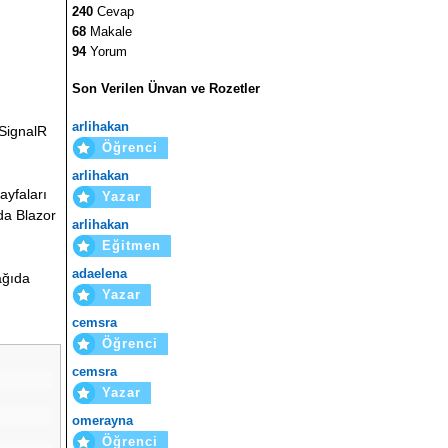
240
Cevap
68
Makale
94
Yorum
Son Verilen Ünvan ve Rozetler
arlihakan
 SignalR
Öğrenci
arlihakan
ayfaları
Yazar
rda Blazor
arlihakan
Eğitmen
adaelena
ağıda
Yazar
cemsra
Öğrenci
cemsra
Yazar
omerayna
Öğrenci