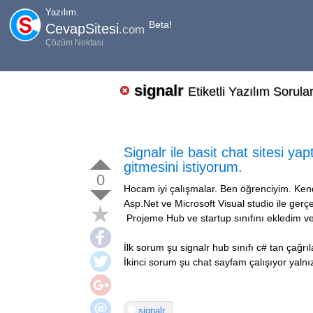
Yazılım.
Beta!
CevapSitesi
.com
Çözüm Noktası
signalr
Etiketli Yazılım Sorular
Signalr ile basit chat sitesi y
gitmesini istiyorum.
0
Hocam iyi çalışmalar. Ben öğrenciyim. Kend
Asp.Net ve Microsoft Visual studio ile gerç
Projeme Hub ve startup sınıfını ekledim v
İlk sorum şu signalr hub sınıfı c# tan çağ
İkinci sorum şu chat sayfam çalışıyor yalnız
signalr