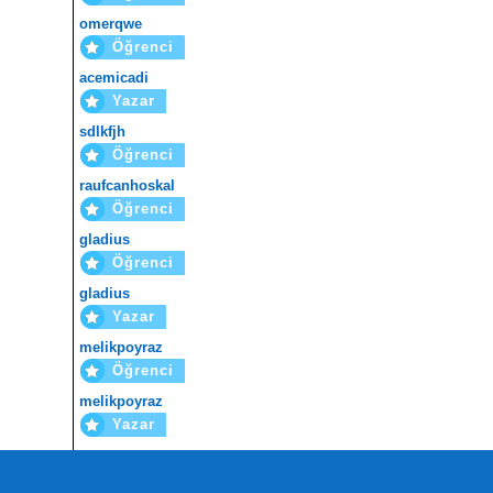
omerqwe
Öğrenci
acemicadi
Yazar
sdlkfjh
Öğrenci
raufcanhoskal
Öğrenci
gladius
Öğrenci
gladius
Yazar
melikpoyraz
Öğrenci
melikpoyraz
Yazar