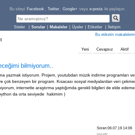
Bu siteyi
Facebook
,
Twitter
,
Google+
veya
e-posta
ile paylaşın.
|
Sorular
|
Makaleler
|
Üyeler
|
Etiketler
|
İletişim
Bu etiketin makalelerin
ı
Yeni
Cevapsız
Aktif
yeceğimi bilmiyorum..
ma yazmak istiyorum. Projem, youtubdan müzik indirme programları v
eye çok benzeyen bir program. Kısacası sosyal medyalardan veri çekm
yorum, internette araştırma yaptığımda gerekli bilgileri de elde edem
 python da orta seviyede hakimim )
Soran:06.07.19 14:06
misafir