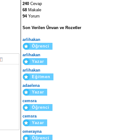
240
Cevap
68
Makale
94
Yorum
Son Verilen Ünvan ve Rozetler
arlihakan
Öğrenci
arlihakan
Yazar
arlihakan
Eğitmen
adaelena
Yazar
cemsra
Öğrenci
cemsra
Yazar
omerayna
Öğrenci