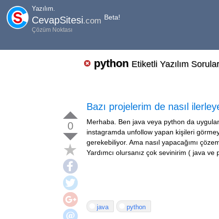
Yazılım.
Beta!
CevapSitesi
.com
Çözüm Noktası
python
Etiketli Yazılım Sorular
Bazı projelerim de nasıl ilerle
Merhaba. Ben java veya python da uygula
0
instagramda unfollow yapan kişileri görm
gerekebiliyor. Ama nasıl yapacağımı çözemi
Yardımcı olursanız çok sevinirim ( java ve
java
python