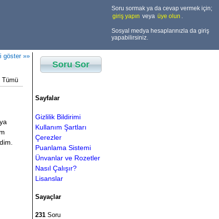
Soru sormak ya da cevap vermek için;
giriş yapın
veya
üye olun
.
Sosyal medya hesaplarınızla da giriş
yapabilirsiniz.
i göster »»
Soru Sor
Tümü
Sayfalar
Gizlilik Bildirimi
eya
Kullanım Şartları
em
Çerezler
edim.
Puanlama Sistemi
Ünvanlar ve Rozetler
Nasıl Çalışır?
Lisanslar
Sayaçlar
231
Soru