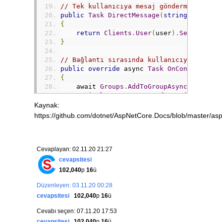
// Tek kullanıcı
public
Task
DirectMessage
(
string
 user
,
s
{
return
Clients
.
User
(
user
).
SendAsync
(
}
// Bağlantı sırasında kullanıcıyı gruba 
public
override
 async 
Task
OnConnectedAs
{
    await 
Groups
.
AddToGroupAsync
(
Context
    await 
base
.
OnConnectedAsync
();
}
Kaynak:
https://github.com/dotnet/AspNetCore.Docs/blob/master/as
// Bağlantısı kesileni gruptan çıkarmak.
public
override
 async 
Task
OnDisconnecte
{
    await 
Groups
.
RemoveFromGroupAsync
(
Co
Cevaplayan: 02.11.20 21:27
    await 
base
.
OnDisconnectedAsync
(
excep
cevapsitesi
}
102,040
p
16
ü
Düzenleyen: 03.11.20 00:28
cevapsitesi
102,040
p
16
ü
Cevabı seçen: 07.11.20 17:53
cevapsitesi
102,040
p
16
ü