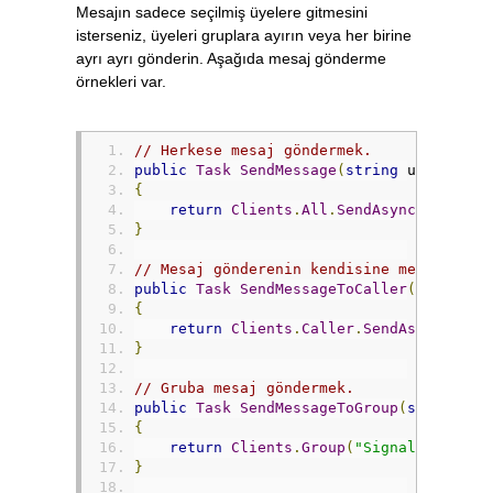
Mesajın sadece seçilmiş üyelere gitmesini
isterseniz, üyeleri gruplara ayırın veya her birine
ayrı ayrı gönderin. Aşağıda mesaj gönderme
örnekleri var.
// Herkese mesaj göndermek.
public
Task
SendMessage
(
string
 user
,
str
{
return
Clients
.
All
.
SendAsync
(
"Receiv
}
// Mesaj gönderenin kendisine mesaj gönd
public
Task
SendMessageToCaller
(
string
 u
{
return
Clients
.
Caller
.
SendAsync
(
"Rec
}
// Gruba mesaj göndermek.
public
Task
SendMessageToGroup
(
string
 us
{
return
Clients
.
Group
(
"SignalR Users"
}