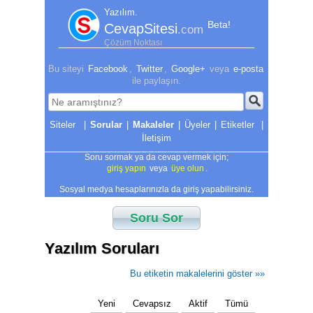
Yazılım.
Beta!
CevapSitesi
.com
Çözüm Noktası
Bu siteyi
Facebook
,
Twitter
,
Google+
veya
e-posta
ile paylaşın.
|
Sorular
|
Makaleler
|
Üyeler
|
Etiketler
|
İletişim
Soru sormak ya da cevap vermek için;
giriş yapın
veya
üye olun
.
Sosyal medya hesaplarınızla da giriş yapabilirsiniz.
Soru Sor
Yazılım Soruları
Bu etiketin makalelerini göster »»
Yeni
Cevapsız
Aktif
Tümü