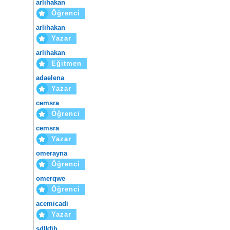
arlihakan
Öğrenci
arlihakan
Yazar
arlihakan
Eğitmen
adaelena
Yazar
cemsra
Öğrenci
cemsra
Yazar
omerayna
Öğrenci
omerqwe
Öğrenci
acemicadi
Yazar
sdlkfjh