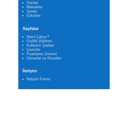
Sorular
Makaleler
Üyeler
Etiketler
Sayfalar
Nasıl Çalışır?
Gizlilik Bildirimi
Kullanım Şartları
Çerezler
Puanlama Sistemi
Ünvanlar ve Rozetler
İletişim
İletişim Formu