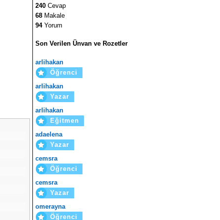
240
Cevap
68
Makale
94
Yorum
Son Verilen Ünvan ve Rozetler
arlihakan
Öğrenci
arlihakan
Yazar
arlihakan
Eğitmen
adaelena
Yazar
cemsra
Öğrenci
cemsra
Yazar
omerayna
Öğrenci