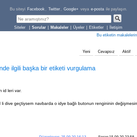
Bu siteyi
Facebook
,
Twitter
,
Google+
veya
e-posta
ile paylaşın.
|
Sorular
|
Makaleler
|
Üyeler
|
Etiketler
|
İletişim
Bu etiketin makalelerin
Yeni
Cevapsız
Aktif
nde ilgili başka bir etiketi vurgulama
 id leri var.
d li dive geçtiysem navbarda o idye bağlı butonun rengininin değişmesin