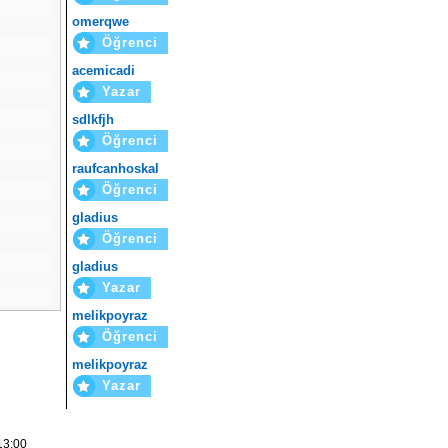
omerqwe
Öğrenci
acemicadi
Yazar
sdlkfjh
Öğrenci
raufcanhoskal
Öğrenci
gladius
Öğrenci
gladius
Yazar
melikpoyraz
Öğrenci
melikpoyraz
Yazar
13:00