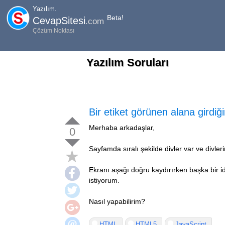
Yazılım.
Beta!
CevapSitesi
.com
Çözüm Noktası
Yazılım Soruları
Bir etiket görünen alana girdiği
Merhaba arkadaşlar,
0
Sayfamda sıralı şekilde divler var ve divlerin
Ekranı aşağı doğru kaydırırken başka bir i
istiyorum.
Nasıl yapabilirim?
HTML
HTML5
JavaScript