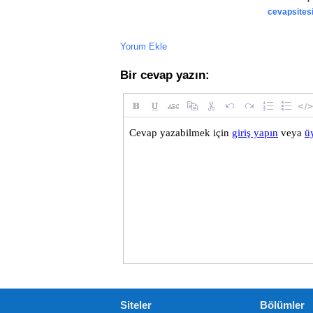
</div>
cevapsites
<script>
function
 kontrol
()
{
var
 dvs 
=
 document
.
Yorum Ekle
for
(
var
 i
=
0
;
 i
<
dvs
var
 el 
=
 dv
Bir cevap yazın:
var
 bcr 
=
 e
if
((
bcr
.
to
Arr
			d
bre
}
}
}
function
 baslat
()
{
    document
.
addEventListen
    window
.
addEventListener
    window
.
addEventListener
    window
.
addEventListener
    kontrol
();
}
Siteler
Bölümler