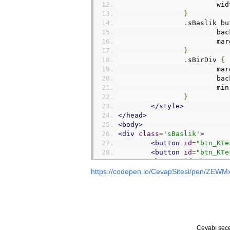
			wi
}
.
sBaslik bu
			b
			m
}
.
sBirDiv 
{
			m
			b
			min
}
</style>
</head>
<body>
<div
class
=
'sBaslik'
>
<button
id
=
"btn_KTe
<button
id
=
"btn_KTe
<button
id
=
"btn_KTe
<button
id
=
"btn_KTe
https://codepen.io/CevapSitesi/pen/ZEWMxQ
</div>
<div
style
=
"
margin
-
top
:
30px
<div
id
=
"dv_KTest1"
<div
id
=
"dv_KTest2"
<div
id
=
"dv_KTest3"
<div
id
=
"dv_KTest4"
Cevabı seçe