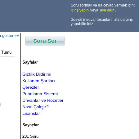
Soru sormak ya da cevap vermek için;
giriş yapın
veya
üye olun
.
Sosyal medya hesaplarınızla da giriş
yapabilirsiniz.
i göster »»
Soru Sor
Tümü
Sayfalar
Gizlilik Bildirimi
Kullanım Şartları
Çerezler
Puanlama Sistemi
Ünvanlar ve Rozetler
i
Nasıl Çalışır?
Lisanslar
Sayaçlar
231
Soru