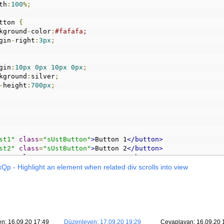
dth
:
100
%;
tton 
{
ackground
-
color
:
#fafafa;
argin
-
right
:
3px
;
argin
:
10px
0px
10px
0px
;
ackground
:
silver
;
-
height
:
700px
;
st1"
class
=
"sUstButton"
>
Button 1
</button>
st2"
class
=
"sUstButton"
>
Button 2
</button>
st3"
class
=
"sUstButton"
>
Button 3
</button>
st4"
class
=
"sUstButton"
>
Button 4
</button>
p - Highlight an element when related div scrolls into view
"
>
class
=
"sBirDiv"
></div>
class
=
"sBirDiv"
></div>
class
=
"sBirDiv"
></div>
class
=
"sBirDiv"
></div>
n: 16.09.20 17:49
Düzenleyen: 17.09.20 19:29
Cevaplayan: 16.09.20 