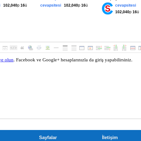
i
102,040
p
16
ü
cevapsitesi
102,040
p
16
ü
cevapsitesi
102,040
p
16
ü
querySelectorAll
(
".sBirDiv"
);
.
length
;
 i
++)
{
s
[
i
];
l
.
getBoundingClientRect
();
p 
<=
 window
.
innerHeight 
&&
 bcr
.
bottom 
>=
 bcr
.
height 
/
2
)
ay
.
from
(
document
.
querySelectorAll
(
".sUstButton"
)).
forEac
ocument
.
querySelector
(
"#"
+
 el
.
id
.
replace
(
/dv_K/
,
"btn_K"
)
ak
;
er
(
"scroll"
,
 kontrol
);
(
"resize"
,
 kontrol
);
(
"load"
,
 kontrol
);
(
"orientationchange"
,
 kontrol
);
Sayfalar
İletişim