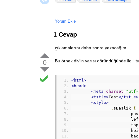
Yorum Ekle
1 Cevap
çıklamalarını daha sonra yazacağım.
Bu örnek div'in yarısı göründüğünde ilgili t
0
<html>
<head>
<meta
charset
=
"utf-
<title>
Test
</title>
<style>
.
sBaslik 
{
			p
			le
			top
			h
			b