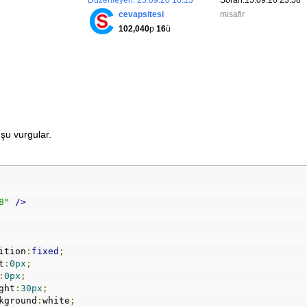
Düzenleyen: 25.09.20 16:13
Soran:15.09.20 23:58
cevapsitesi
misafir
102,040
p
16
ü
uşu vurgular.
8"
/>
osition
:
fixed
;
ft
:
0px
;
:
0px
;
eight
:
30px
;
ackground
:
white
;