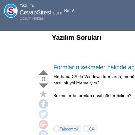
Yazılım.
Beta!
CevapSitesi
.com
Çözüm Noktası
Yazılım Soruları
Formların sekmeler halinde aç
Merhaba C# da Windows formlarda, menüden 
0
nasıl bir yol izlemeliyim?
Sekmelerde formlari nasıl gösterebilirim?
Tabcontrol
C#