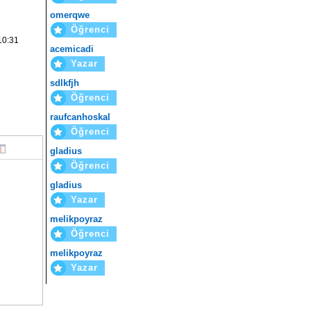
omerqwe
Öğrenci
10:31
acemicadi
Yazar
sdlkfjh
Öğrenci
raufcanhoskal
Öğrenci
gladius
Öğrenci
gladius
Yazar
melikpoyraz
Öğrenci
melikpoyraz
Yazar