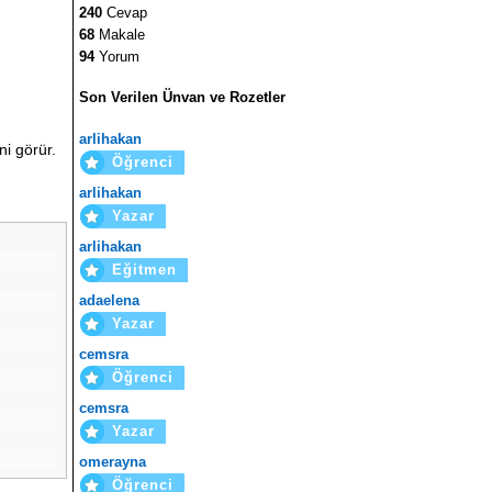
240
Cevap
68
Makale
94
Yorum
Son Verilen Ünvan ve Rozetler
arlihakan
ni görür.
Öğrenci
arlihakan
Yazar
arlihakan
Eğitmen
adaelena
Yazar
cemsra
Öğrenci
cemsra
Yazar
omerayna
Öğrenci