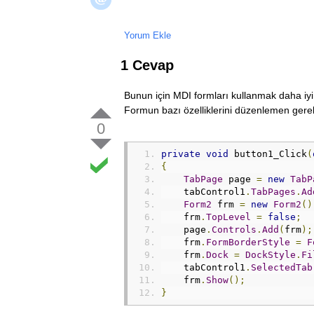
Yorum Ekle
1 Cevap
Bunun için MDI formları kullanmak daha iyi ol
Formun bazı özelliklerini düzenlemen gereki
0
private
void
 button1_Click
(
{
TabPage
 page 
=
new
TabP
    tabControl1
.
TabPages
.
Ad
Form2
 frm 
=
new
Form2
()
    frm
.
TopLevel
=
false
;
    page
.
Controls
.
Add
(
frm
);
    frm
.
FormBorderStyle
=
F
    frm
.
Dock
=
DockStyle
.
Fi
    tabControl1
.
SelectedTab
    frm
.
Show
();
}