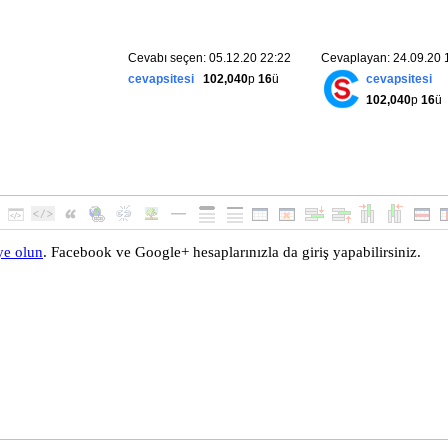
Cevabı seçen: 05.12.20 22:22
Cevaplayan: 24.09.20 
cevapsitesi
102,040
p
16
ü
cevapsitesi
102,040
p
16
ü