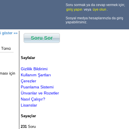
Soru sormak ya da cevap vermek için;
giriş yapın
veya
üye olun
.
Sosyal medya hesaplarınızla da giriş
yapabilirsiniz.
i göster »»
Soru Sor
Tümü
Sayfalar
Gizlilik Bildirimi
ması için
Kullanım Şartları
Çerezler
Puanlama Sistemi
Ünvanlar ve Rozetler
Nasıl Çalışır?
Lisanslar
Sayaçlar
231
Soru