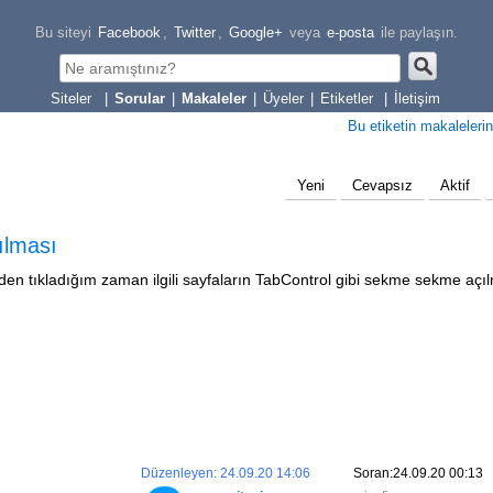
Bu siteyi
Facebook
,
Twitter
,
Google+
veya
e-posta
ile paylaşın.
|
Sorular
|
Makaleler
|
Üyeler
|
Etiketler
|
İletişim
Bu etiketin makalelerin
Yeni
Cevapsız
Aktif
ılması
tıkladığım zaman ilgili sayfaların TabControl gibi sekme sekme açıl
Düzenleyen: 24.09.20 14:06
Soran:24.09.20 00:13