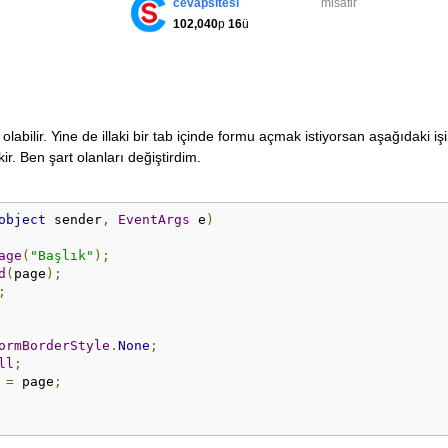
cevapsitesi
misafir
102,040
p
16
ü
abilir. Yine de illaki bir tab içinde formu açmak istiyorsan aşağıdaki işi
r. Ben şart olanları değiştirdim.
object
 sender
,
EventArgs
 e
)
age
(
"Başlık"
);
d
(
page
);
;
ormBorderStyle
.
None
;
ll
;
=
 page
;