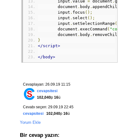
	input
.
value 
=
 document
.
getElemen
	document
.
body
.
appendChild
(
input
)
	input
.
focus
();
	input
.
select
();
	input
.
setSelectionRange
(
0
,
99999
	document
.
execCommand
(
"copy"
);
	document
.
body
.
removeChild
(
input
)
}
</script>
</body>
Cevaplayan: 26.09.19 11:15
cevapsitesi
102,040
p
16
ü
Cevabı seçen: 29.09.19 22:45
cevapsitesi
102,040
p
16
ü
Yorum Ekle
Bir cevap yazın: