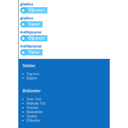
gladius
Öğrenci
gladius
Yazar
melikpoyraz
Öğrenci
melikpoyraz
Yazar
Siteler
Yazılım
Eğitim
Bölümler
Soru Sor
Makale Yaz
Sorular
Makaleler
Üyeler
Etiketler