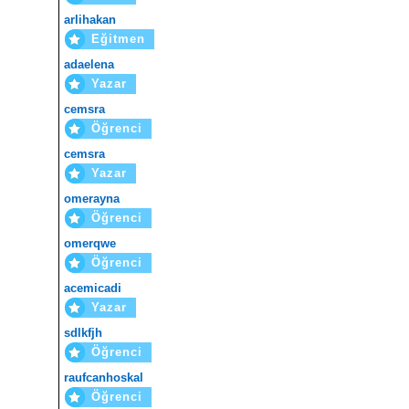
arlihakan
Eğitmen
adaelena
Yazar
cemsra
Öğrenci
cemsra
Yazar
omerayna
Öğrenci
omerqwe
Öğrenci
acemicadi
Yazar
sdlkfjh
Öğrenci
raufcanhoskal
Öğrenci