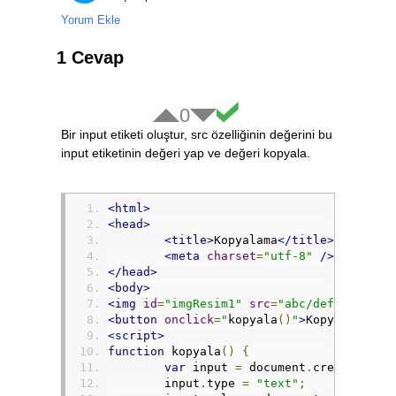
Yorum Ekle
1 Cevap
0
Bir input etiketi oluştur, src özelliğinin değerini bu
input etiketinin değeri yap ve değeri kopyala.
<html>
<head>
<title>
Kopyalama
</title>
<meta
charset
=
"utf-8"
/>
</head>
<body>
<img
id
=
"imgResim1"
src
=
"abc/def.png"
/>
<button
onclick
=
"
kopyala
()
"
>
Kopyala
</but
<script>
function
 kopyala
()
{
var
 input 
=
 document
.
createEleme
	input
.
type 
=
"text"
;