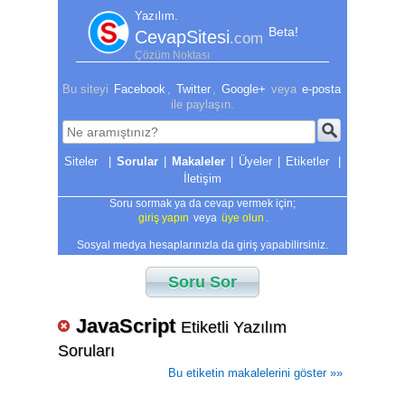
Yazılım.
Beta!
CevapSitesi
.com
Çözüm Noktası
Bu siteyi
Facebook
,
Twitter
,
Google+
veya
e-posta
ile paylaşın.
|
Sorular
|
Makaleler
|
Üyeler
|
Etiketler
|
İletişim
Soru sormak ya da cevap vermek için;
giriş yapın
veya
üye olun
.
Sosyal medya hesaplarınızla da giriş yapabilirsiniz.
Soru Sor
JavaScript
Etiketli Yazılım
Soruları
Bu etiketin makalelerini göster »»