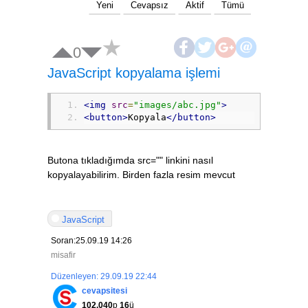
Yeni
Cevapsız
Aktif
Tümü
0
JavaScript kopyalama işlemi
<img
src
=
"images/abc.jpg"
>
<button>
Kopyala
</button>
Butona tıkladığımda src="" linkini nasıl
kopyalayabilirim. Birden fazla resim mevcut
JavaScript
Soran:25.09.19 14:26
misafir
Düzenleyen: 29.09.19 22:44
cevapsitesi
102,040
p
16
ü