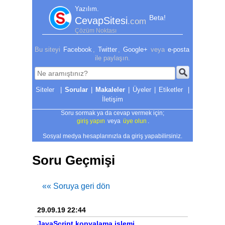
Yazılım.
Beta!
CevapSitesi
.com
Çözüm Noktası
Bu siteyi
Facebook
,
Twitter
,
Google+
veya
e-posta
ile paylaşın.
|
Sorular
|
Makaleler
|
Üyeler
|
Etiketler
|
İletişim
Soru sormak ya da cevap vermek için;
giriş yapın
veya
üye olun
.
Sosyal medya hesaplarınızla da giriş yapabilirsiniz.
Soru Geçmişi
«« Soruya geri dön
29.09.19 22:44
JavaScript kopyalama işlemi