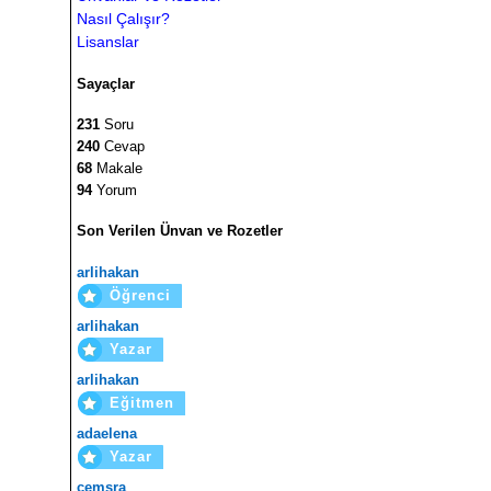
Nasıl Çalışır?
Lisanslar
Sayaçlar
231
Soru
240
Cevap
68
Makale
94
Yorum
Son Verilen Ünvan ve Rozetler
arlihakan
Öğrenci
arlihakan
Yazar
arlihakan
Eğitmen
adaelena
Yazar
cemsra