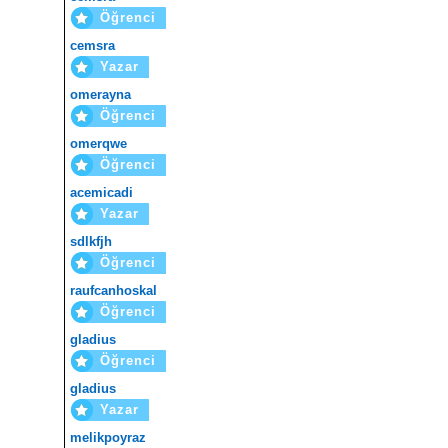
Öğrenci
cemsra
Yazar
omerayna
Öğrenci
omerqwe
Öğrenci
acemicadi
Yazar
sdlkfjh
Öğrenci
raufcanhoskal
Öğrenci
gladius
Öğrenci
gladius
Yazar
melikpoyraz