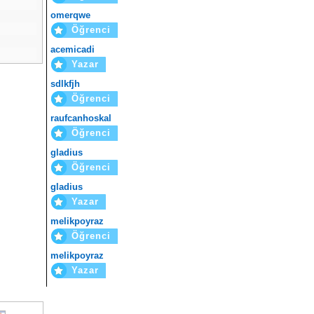
omerqwe
Öğrenci
acemicadi
Yazar
sdlkfjh
Öğrenci
raufcanhoskal
Öğrenci
gladius
Öğrenci
gladius
Yazar
melikpoyraz
Öğrenci
melikpoyraz
Yazar