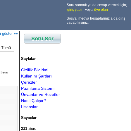
Soru sormak ya da cevap vermek için;
giriş yapın
veya
üye olun
.
Sosyal medya hesaplarınızla da giriş
yapabilirsiniz.
i göster »»
Soru Sor
Tümü
Sayfalar
Gizlilik Bildirimi
liste
Kullanım Şartları
Çerezler
Puanlama Sistemi
Ünvanlar ve Rozetler
Nasıl Çalışır?
Lisanslar
Sayaçlar
231
Soru