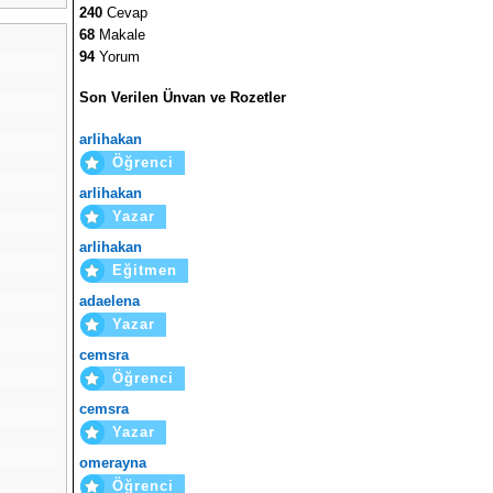
240
Cevap
68
Makale
94
Yorum
Son Verilen Ünvan ve Rozetler
arlihakan
Öğrenci
arlihakan
Yazar
arlihakan
Eğitmen
adaelena
Yazar
cemsra
Öğrenci
cemsra
Yazar
omerayna
Öğrenci