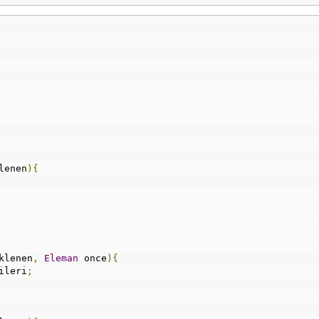
lenen
){
klenen
,
Eleman
 once
){
ileri
;