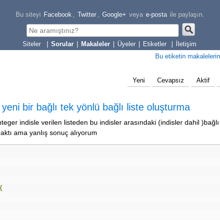
Bu siteyi
Facebook
,
Twitter
,
Google+
veya
e-posta
ile paylaşın.
|
Sorular
|
Makaleler
|
Üyeler
|
Etiketler
|
İletişim
Bu etiketin makalelerin
Yeni
Cevapsız
Aktif
 yeni bir bağlı tek yönlü bağlı liste oluşturma
eger indisle verilen listeden bu indisler arasındaki (indisler dahil )bağlı 
rmaktı ama yanlış sonuç alıyorum
{