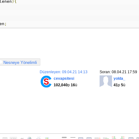
lenen
){
en
;
Nesneye Yönelimli
Düzenleyen: 09.04.21 14:13
Soran: 08.04.21 17:59
cevapsitesi
yolda_
nce
;
102,040
p
16
ü
41
p
5
ü
ri
;
;