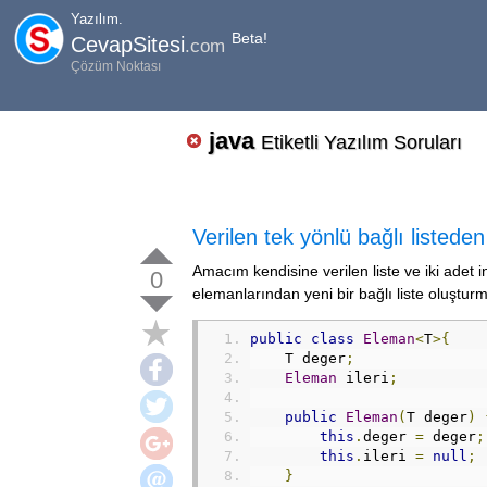
Yazılım.
Beta!
CevapSitesi
.com
Çözüm Noktası
java
Etiketli Yazılım Soruları
Verilen tek yönlü bağlı listeden
Amacım kendisine verilen liste ve iki adet int
0
elemanlarından yeni bir bağlı liste oluştu
public
class
Eleman
<
T
>{
    T deger
;
Eleman
 ileri
;
public
Eleman
(
T deger
)
this
.
deger 
=
 deger
;
this
.
ileri 
=
null
;
}