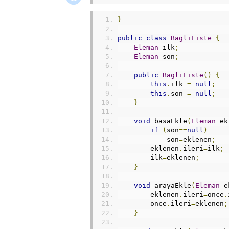
}
public
class
BagliListe
{
Eleman
 ilk
;
Eleman
 son
;
public
BagliListe
()
{
this
.
ilk 
=
null
;
this
.
son 
=
null
;
}
void
 basaEkle
(
Eleman
 ek
if
(
son
==
null
)
            son
=
eklenen
;
        eklenen
.
ileri
=
ilk
;
        ilk
=
eklenen
;
}
void
 arayaEkle
(
Eleman
 e
        eklenen
.
ileri
=
once
.
        once
.
ileri
=
eklenen
;
}