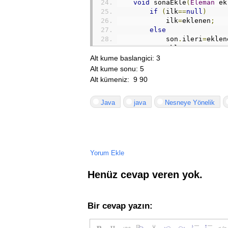
void
 sonaEkle
(
Eleman
 ek
if
(
ilk
==
null
)
            ilk
=
eklenen
;
else
            son
.
ileri
=
eklen
        son
=
eklenen
;
}
Alt kume baslangici: 3
Alt kume sonu: 5
void
 bastanSil
(){
Alt kümeniz: 9 90
        ilk
=
ilk
.
ileri
;
if
(
ilk
==
null
)
Java
java
Nesneye Yönelik
            son
=
null
;
}
void
 sondanSil
(){
Eleman
 yedek
=
ilk
,
 o
        once
=
null
;
Yorum Ekle
while
(
yedek
!=
son
){
            once
=
yedek
;
Henüz cevap veren yok.
            yedek
=
yedek
.
ile
}
if
(
once
==
null
)
            ilk
=
null
;
Bir cevap yazın:
else
            once
.
ileri
=
null