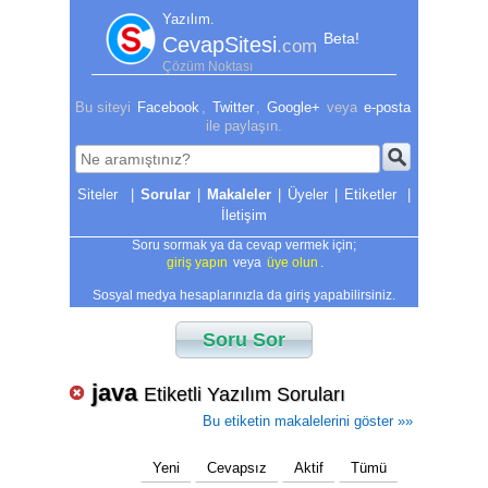
Yazılım.
Beta!
CevapSitesi
.com
Çözüm Noktası
Bu siteyi
Facebook
,
Twitter
,
Google+
veya
e-posta
ile paylaşın.
|
Sorular
|
Makaleler
|
Üyeler
|
Etiketler
|
İletişim
Soru sormak ya da cevap vermek için;
giriş yapın
veya
üye olun
.
Sosyal medya hesaplarınızla da giriş yapabilirsiniz.
Soru Sor
java
Etiketli Yazılım Soruları
Bu etiketin makalelerini göster »»
Yeni
Cevapsız
Aktif
Tümü