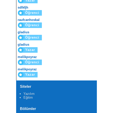
Yazar
sdlkfjh
Öğrenci
raufcanhoskal
Öğrenci
gladius
Öğrenci
gladius
Yazar
melikpoyraz
Öğrenci
melikpoyraz
Yazar
Siteler
Yazılım
Eğitim
Bölümler