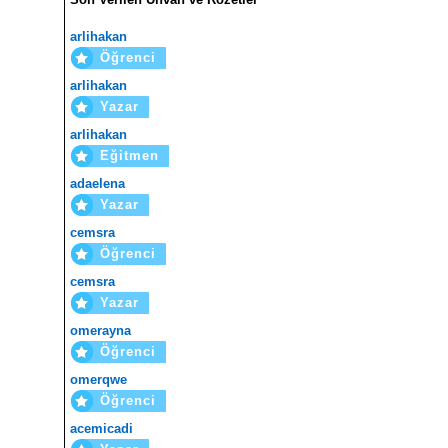
arlihakan
Öğrenci
arlihakan
Yazar
arlihakan
Eğitmen
adaelena
Yazar
cemsra
Öğrenci
cemsra
Yazar
omerayna
Öğrenci
omerqwe
Öğrenci
acemicadi