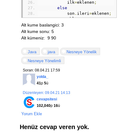
            ilk
=
eklenen
;
else
            son
.
ileri
=
eklenen
;
        son
=
eklenen
;
}
Alt kume baslangici: 3
Alt kume sonu: 5
void
 bastanSil
(){
Alt kümeniz: 9 90
        ilk
=
ilk
.
ileri
;
if
(
ilk
==
null
)
Java
java
Nesneye Yönelik
            son
=
null
;
}
Nesneye Yönelimli
void
 sondanSil
(){
Soran: 08.04.21 17:59
Eleman
 yedek
=
ilk
,
 once
;
yolda_
        once
=
null
;
41
p
5
ü
while
(
yedek
!=
son
){
            once
=
yedek
;
Düzenleyen: 09.04.21 14:13
            yedek
=
yedek
.
ileri
;
cevapsitesi
}
102,040
p
16
ü
if
(
once
==
null
)
            ilk
=
null
;
Yorum Ekle
else
            once
.
ileri
=
null
;
Henüz cevap veren yok.
        son
=
once
;
}