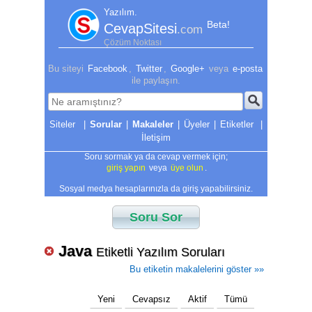
Yazılım.
Beta!
CevapSitesi
.com
Çözüm Noktası
Bu siteyi
Facebook
,
Twitter
,
Google+
veya
e-posta
ile paylaşın.
|
Sorular
|
Makaleler
|
Üyeler
|
Etiketler
|
İletişim
Soru sormak ya da cevap vermek için;
giriş yapın
veya
üye olun
.
Sosyal medya hesaplarınızla da giriş yapabilirsiniz.
Soru Sor
Java
Etiketli Yazılım Soruları
Bu etiketin makalelerini göster »»
Yeni
Cevapsız
Aktif
Tümü