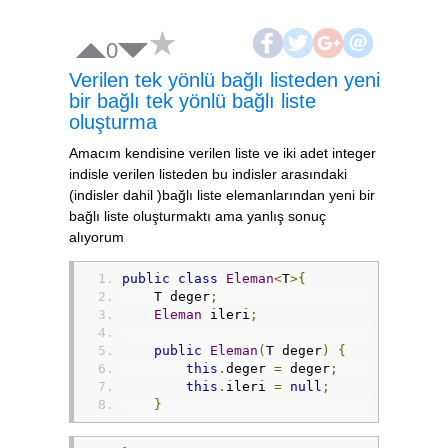
0
Verilen tek yönlü bağlı listeden yeni
bir bağlı tek yönlü bağlı liste
oluşturma
Amacım kendisine verilen liste ve iki adet integer
indisle verilen listeden bu indisler arasındaki
(indisler dahil )bağlı liste elemanlarından yeni bir
bağlı liste oluşturmaktı ama yanlış sonuç
alıyorum
public
class
Eleman
<
T
>{
    T deger
;
Eleman
 ileri
;
public
Eleman
(
T deger
)
{
this
.
deger 
=
 deger
;
this
.
ileri 
=
null
;
}