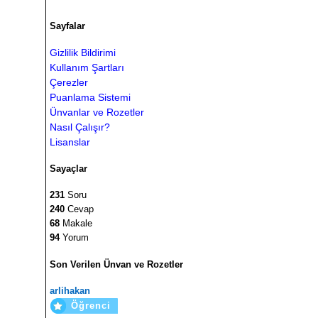
}
return
null
;
Sayfalar
}
Gizlilik Bildirimi
int
 elemanSay
ı
s
ı(){
Kullanım Şartları
int
 sayac
=
0
;
Çerezler
Eleman
 yedek
=
ilk
;
Puanlama Sistemi
while
(
yedek
!=
null
){
            yedek
=
yedek
.
ileri
;
Ünvanlar ve Rozetler
            sayac
++;
Nasıl Çalışır?
}
Lisanslar
return
 sayac
;
}
Sayaçlar
Eleman
 indisElemanAra
(
int
 indis
){
231
Soru
Eleman
 yedek
=
ilk
;
240
Cevap
if
(
ilk
==
null
)
68
Makale
return
null
;
94
Yorum
int
 sayac
=
0
;
while
(
sayac
<
indis 
&&
 yedek
!=
nul
            yedek
=
yedek
.
ileri
;
Son Verilen Ünvan ve Rozetler
            sayac
++;
}
arlihakan
return
 yedek
;
Öğrenci
}