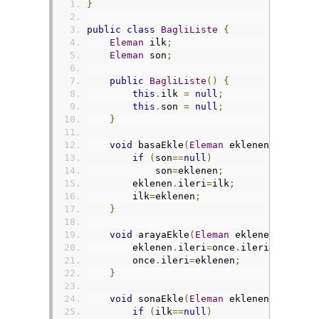
}
public
class
BagliListe
{
Eleman
 ilk
;
Eleman
 son
;
public
BagliListe
()
{
this
.
ilk 
=
null
;
this
.
son 
=
null
;
}
void
 basaEkle
(
Eleman
 eklenen
){
if
(
son
==
null
)
            son
=
eklenen
;
        eklenen
.
ileri
=
ilk
;
        ilk
=
eklenen
;
}
void
 arayaEkle
(
Eleman
 eklenen
,
Elema
        eklenen
.
ileri
=
once
.
ileri
;
        once
.
ileri
=
eklenen
;
}
void
 sonaEkle
(
Eleman
 eklenen
){
if
(
ilk
==
null
)