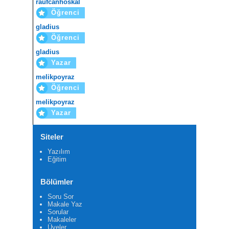
raufcanhoskal
Öğrenci
public
class
Test
{
public
static
void
 main
(
String
[]
 arg
gladius
Öğrenci
//Liste oluşturuluyor
gladius
BagliListe
 liste_1
=
new
BagliList
Yazar
//Elemanlara değerleri atanıyor 
melikpoyraz
Eleman
 e1
=
new
Eleman
(
5.2
);
Öğrenci
        liste_1
.
basaEkle
(
e1
);
Eleman
 e2
=
new
Eleman
(
9
);
melikpoyraz
        liste_1
.
basaEkle
(
e2
);
Yazar
Eleman
 e3
=
new
Eleman
(
90
);
        liste_1
.
basaEkle
(
e3
);
Siteler
Eleman
 e4
=
new
Eleman
(
100
);
        liste_1
.
basaEkle
(
e4
);
Yazılım
Eleman
 e5
=
new
Eleman
(
55
);
Eğitim
        liste_1
.
basaEkle
(
e5
);
Eleman
 e6
=
new
Eleman
(
5
);
Bölümler
        liste_1
.
basaEkle
(
e6
);
Soru Sor
//istenilen altkümenin özellikle
Makale Yaz
//için Scanner sınıfından nesne 
Sorular
Scanner
 oku
=
new
Scanner
(
System
.
i
Makaleler
Üyeler