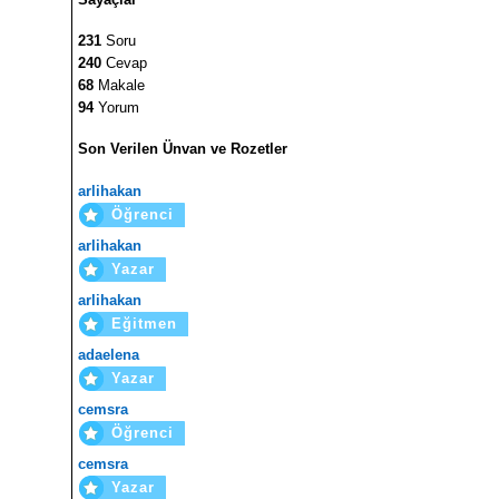
231
Soru
240
Cevap
68
Makale
94
Yorum
Son Verilen Ünvan ve Rozetler
arlihakan
Öğrenci
arlihakan
Yazar
arlihakan
Eğitmen
adaelena
Yazar
cemsra
Öğrenci
cemsra
Yazar