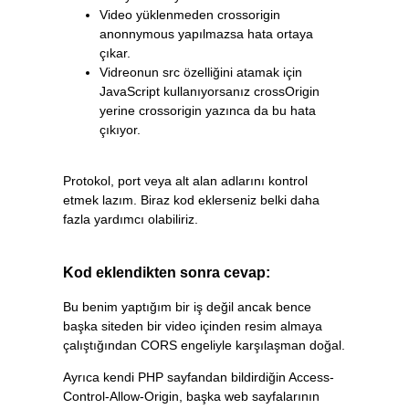
	ctx
.
drawImage
(
video
,
0
,
0
,
 canva
Video yüklenmeden crossorigin
anonnymous yapılmazsa hata ortaya
	img
.
src 
=
 canvas
.
toDataURL
();
çıkar.
	img
.
onload
=
function
(){
		$
(
'.preview'
).
html
(
img
);
Vidreonun src özelliğini atamak için
}
JavaScript kullanıyorsanız crossOrigin
yerine crossorigin yazınca da bu hata
çıkıyor.
});
</script>
Protokol, port veya alt alan adlarını kontrol
</body>
etmek lazım. Biraz kod eklerseniz belki daha
</html>
fazla yardımcı olabiliriz.
Kod eklendikten sonra cevap:
Bu benim yaptığım bir iş değil ancak bence
başka siteden bir video içinden resim almaya
çalıştığından CORS engeliyle karşılaşman doğal.
Ayrıca kendi PHP sayfandan bildirdiğin Access-
Control-Allow-Origin, başka web sayfalarının