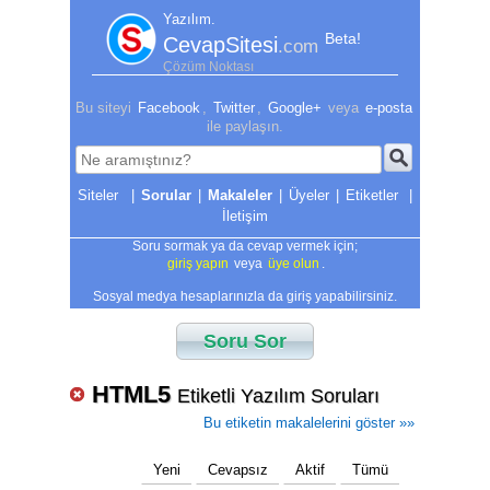
Yazılım.
Beta!
CevapSitesi
.com
Çözüm Noktası
Bu siteyi
Facebook
,
Twitter
,
Google+
veya
e-posta
ile paylaşın.
|
Sorular
|
Makaleler
|
Üyeler
|
Etiketler
|
İletişim
Soru sormak ya da cevap vermek için;
giriş yapın
veya
üye olun
.
Sosyal medya hesaplarınızla da giriş yapabilirsiniz.
Soru Sor
HTML5
Etiketli Yazılım Soruları
Bu etiketin makalelerini göster »»
Yeni
Cevapsız
Aktif
Tümü