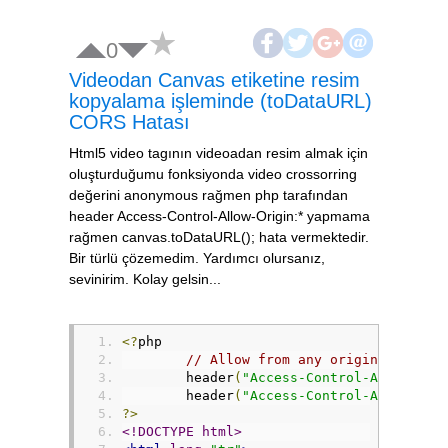
0
Videodan Canvas etiketine resim
kopyalama işleminde (toDataURL)
CORS Hatası
Html5 video tagının videoadan resim almak için
oluşturduğumu fonksiyonda video crossorring
değerini anonymous rağmen php tarafından
header Access-Control-Allow-Origin:* yapmama
rağmen canvas.toDataURL(); hata vermektedir.
Bir türlü çözemedim. Yardımcı olursanız,
sevinirim. Kolay gelsin...
<?
php
// Allow from 
	header
(
"Access-Control-Allow-Ori
	header
(
"Access-Control-Allow-Met
?>
<!DOCTYPE html>