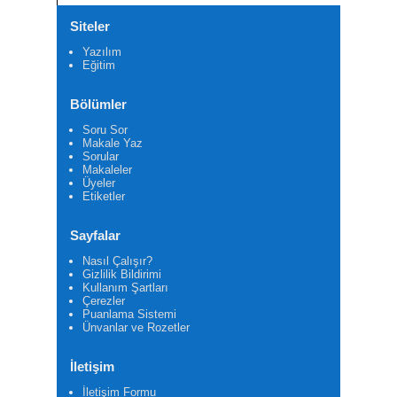
Siteler
Yazılım
Eğitim
Bölümler
Soru Sor
Makale Yaz
Sorular
Makaleler
Üyeler
Etiketler
Sayfalar
Nasıl Çalışır?
Gizlilik Bildirimi
Kullanım Şartları
Çerezler
Puanlama Sistemi
Ünvanlar ve Rozetler
İletişim
İletişim Formu