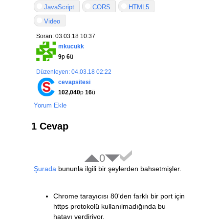
	htacces ile denedim Access-Contr
JavaScript
CORS
HTML5
	Kod denemesini localhost ile yap
Video
Soran: 03.03.18 10:37
-->
<video
width
=
"400"
controls
>
mkucukk
<source
src
=
"https://www.html5rocks.c
9
p
6
ü
  Your browser does not support HTML5 vi
Düzenleyen: 04.03.18 02:22
</video>
cevapsitesi
102,040
p
16
ü
Yorum Ekle
<script
type
=
"text/javascript"
src
=
"asse
<script>
1 Cevap
$
(
'#posterOlustur'
).
click
(
function
(){
var
	img
=
new
Image
,
	canvas 
=
 document
.
createElement
(
0
	ctx 
=
 canvas
.
getContext
(
"2d"
),
Şurada
bununla ilgili bir şeylerden bahsetmişler.
	video 
=
 $
(
'video'
).
get
(
0
);
	img
.
crossorigin 
=
"anonymous"
;
Chrome tarayıcısı 80'den farklı bir port için
	canvas
.
width 
=
320
;
https protokolü kullanılmadığında bu
	canvas
.
height 
=
180
;
hatayı verdiriyor.