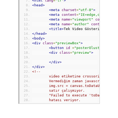
<html
lang
=
"tr"
>
<head>
<meta
charset
=
"utf-8"
>
<meta
content
=
"IE=edge,chrome=1"
<meta
name
=
"viewport"
content
=
"w
<meta
name
=
"author"
content
=
"Mek
<title>
Tek Video Gösterimi
</titl
</head>
<body>
<div
class
=
"previewBox"
>
<button
id
=
"posterOlustur"
>
Resi
<div
class
=
"preview"
>
</div>
</div>
<!--
	video etiketine crossorigin="ano
	Vermediğim zaman javascript kodu
	img.src = canvas.toDataURL();
	satır çalışmıyor.
	"Failed to execute 'toDataURL' o
	hatası veriyor. 
	Access-Control-Allow-Origin:* ol
	Yukarıdaki php header fonksiyonu