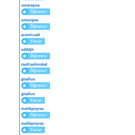
omerayna
Öğrenci
omerqwe
Öğrenci
acemicadi
Yazar
sdlkfjh
Öğrenci
raufcanhoskal
Öğrenci
gladius
Öğrenci
gladius
Yazar
melikpoyraz
Öğrenci
melikpoyraz
Yazar