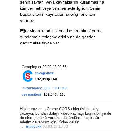
senin sayfanı veya kaynaklarını kullanmasına
izin vermek veya vermemekle ilgilidir. Senin
başka sitenin kaynaklarına erişmene izin
vermez.
Eğer video kendi sitende ise protokol / port /
subdomain eşleşmelerini yine de gözden
geçirmekte fayda var.
Cevaplayan: 03.03.18 09:55
cevapsitesi
102,040
p
16
ü
Düzenleyen: 03.03.18 15:48
cevapsitesi
102,040
p
16
ü
Haklısınız ama Crome CORS eklentisi bu olayı
çözüyor, bundan dolayı video kaynağı başka bir yerde
de olsa çözümü var diye düşündüm. Teşekkür
ederim cevabınız için. Kolay gelsin.
→
mkucukk
03.03.18 13:30