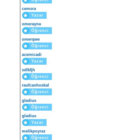
cemsra
Yazar
omerayna
Öğrenci
omerqwe
Öğrenci
acemicadi
Yazar
sdlkfjh
Öğrenci
raufcanhoskal
Öğrenci
gladius
Öğrenci
gladius
Yazar
melikpoyraz
Öğrenci