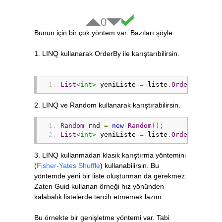
0
Bunun için bir çok yöntem var. Bazıları şöyle:
1. LINQ kullanarak OrderBy ile karıştarıbilirsin.
List
<int>
 yeniListe 
=
 liste
.
OrderBy
(
a 
=>
2. LINQ ve Random kullanarak karıştırabilirsin.
Random
 rnd 
=
new
Random
();
List
<int>
 yeniListe 
=
 liste
.
OrderBy
<
T
,
i
3. LINQ kullanmadan klasik karıştırma yöntemini
(
Fisher-Yates Shuffle
) kullanabilirsin. Bu
yöntemde yeni bir liste oluşturman da gerekmez.
Zaten Guid kullanan örneği hız yönünden
kalabalık listelerde tercih etmemek lazım.
Bu örnekte bir genişletme yöntemi var. Tabi