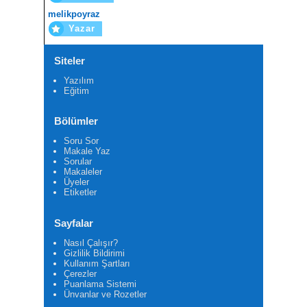
melikpoyraz
Yazar
Siteler
Yazılım
Eğitim
Bölümler
Soru Sor
Makale Yaz
Sorular
Makaleler
Üyeler
Etiketler
Sayfalar
Nasıl Çalışır?
Gizlilik Bildirimi
Kullanım Şartları
Çerezler
Puanlama Sistemi
Ünvanlar ve Rozetler