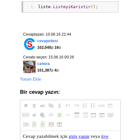
liste
.
ListeyiKaristir
();
Cevaplayan: 10.06.16 22:44
cevapsitesi
102,040
p
16
ü
Cevabı seçen: 15.06.16 00:26
canora
101,387
p
4
ü
Yorum Ekle
Bir cevap yazın: