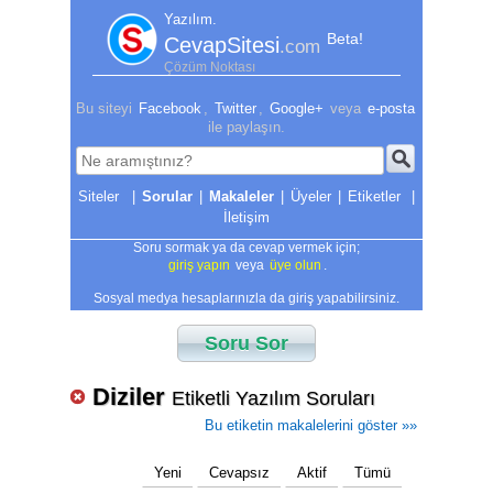
Yazılım.
Beta!
CevapSitesi
.com
Çözüm Noktası
Bu siteyi
Facebook
,
Twitter
,
Google+
veya
e-posta
ile paylaşın.
|
Sorular
|
Makaleler
|
Üyeler
|
Etiketler
|
İletişim
Soru sormak ya da cevap vermek için;
giriş yapın
veya
üye olun
.
Sosyal medya hesaplarınızla da giriş yapabilirsiniz.
Soru Sor
Diziler
Etiketli Yazılım Soruları
Bu etiketin makalelerini göster »»
Yeni
Cevapsız
Aktif
Tümü