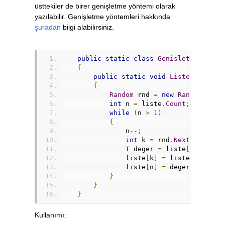
üsttekiler de birer genişletme yöntemi olarak
yazılabilir. Genişletme yöntemleri hakkında
şuradan
bilgi alabilirsiniz.
public
static
class
GenisletmeYontem
{
public
static
void
ListeyiKarist
{
Random
 rnd 
=
new
Random
();
int
 n 
=
 liste
.
Count
;
while
(
n 
>
1
)
{
                n
--;
int
 k 
=
 rnd
.
Next
(
n 
+
1
);
                T deger 
=
 liste
[
k
];
                liste
[
k
]
=
 liste
[
n
];
                liste
[
n
]
=
 deger
;
}
}
}
Kullanımı: