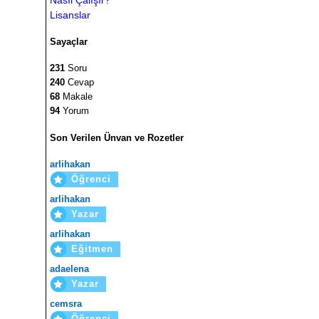
Lisanslar
Sayaçlar
231
Soru
240
Cevap
68
Makale
94
Yorum
Son Verilen Ünvan ve Rozetler
arlihakan
Öğrenci
arlihakan
Yazar
arlihakan
Eğitmen
adaelena
Yazar
cemsra
Öğrenci