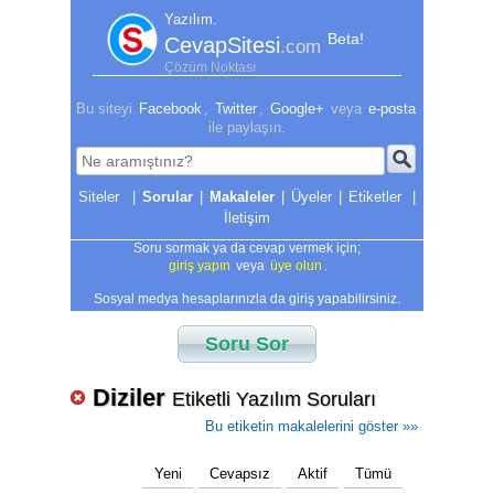
Yazılım.
Beta!
CevapSitesi
.com
Çözüm Noktası
Bu siteyi
Facebook
,
Twitter
,
Google+
veya
e-posta
ile paylaşın.
|
Sorular
|
Makaleler
|
Üyeler
|
Etiketler
|
İletişim
Soru sormak ya da cevap vermek için;
giriş yapın
veya
üye olun
.
Sosyal medya hesaplarınızla da giriş yapabilirsiniz.
Soru Sor
Diziler
Etiketli Yazılım Soruları
Bu etiketin makalelerini göster »»
Yeni
Cevapsız
Aktif
Tümü