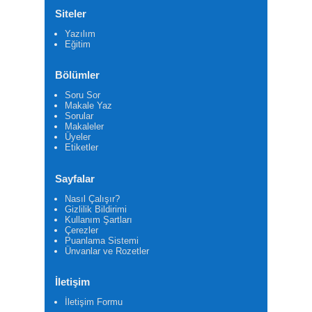
Siteler
Yazılım
Eğitim
Bölümler
Soru Sor
Makale Yaz
Sorular
Makaleler
Üyeler
Etiketler
Sayfalar
Nasıl Çalışır?
Gizlilik Bildirimi
Kullanım Şartları
Çerezler
Puanlama Sistemi
Ünvanlar ve Rozetler
İletişim
İletişim Formu