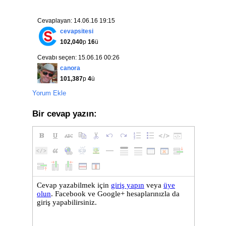
Cevaplayan: 14.06.16 19:15
cevapsitesi
102,040
p
16
ü
Cevabı seçen: 15.06.16 00:26
canora
101,387
p
4
ü
Yorum Ekle
Bir cevap yazın: