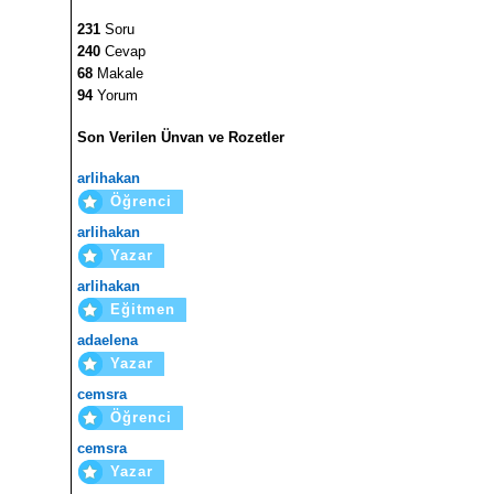
231
Soru
240
Cevap
68
Makale
94
Yorum
Son Verilen Ünvan ve Rozetler
arlihakan
Öğrenci
arlihakan
Yazar
arlihakan
Eğitmen
adaelena
Yazar
cemsra
Öğrenci
cemsra
Yazar