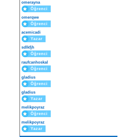
omerayna
Öğrenci
omerqwe
Öğrenci
acemicadi
Yazar
sdlkfjh
Öğrenci
raufcanhoskal
Öğrenci
gladius
Öğrenci
gladius
Yazar
melikpoyraz
Öğrenci
melikpoyraz
Yazar