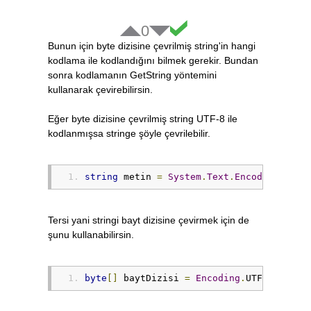
0
Bunun için byte dizisine çevrilmiş string'in hangi
kodlama ile kodlandığını bilmek gerekir. Bundan
sonra kodlamanın GetString yöntemini
kullanarak çevirebilirsin.
Eğer byte dizisine çevrilmiş string UTF-8 ile
kodlanmışsa stringe şöyle çevrilebilir.
string
 metin 
=
System
.
Text
.
Encoding
.
UTF8
Tersi yani stringi bayt dizisine çevirmek için de
şunu kullanabilirsin.
byte
[]
 baytDizisi 
=
Encoding
.
UTF8
.
GetByt