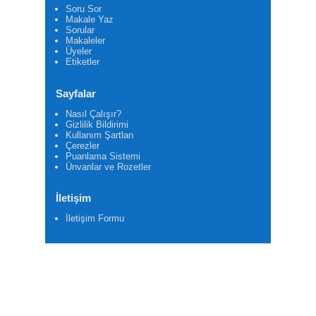
Soru Sor
Makale Yaz
Sorular
Makaleler
Üyeler
Etiketler
Sayfalar
Nasıl Çalışır?
Gizlilik Bildirimi
Kullanım Şartları
Çerezler
Puanlama Sistemi
Ünvanlar ve Rozetler
İletişim
İletişim Formu