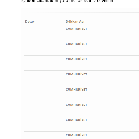
içinden çıkamadım yardımcı olursanız sevinirim.