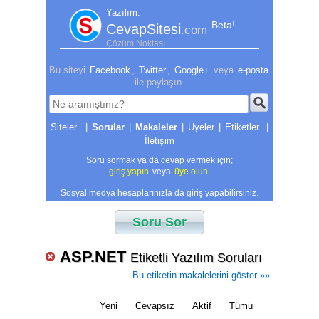
Yazılım.
Beta!
CevapSitesi
.com
Çözüm Noktası
Bu siteyi
Facebook
,
Twitter
,
Google+
veya
e-posta
ile paylaşın.
|
Sorular
|
Makaleler
|
Üyeler
|
Etiketler
|
İletişim
Soru sormak ya da cevap vermek için;
giriş yapın
veya
üye olun
.
Sosyal medya hesaplarınızla da giriş yapabilirsiniz.
Soru Sor
ASP.NET
Etiketli Yazılım Soruları
Bu etiketin makalelerini göster »»
Yeni
Cevapsız
Aktif
Tümü