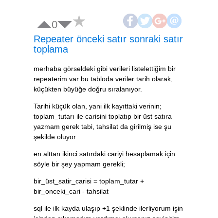
0
Repeater önceki satır sonraki satır
toplama
merhaba görseldeki gibi verileri listelettiğim bir
repeaterim var bu tabloda veriler tarih olarak,
küçükten büyüğe doğru sıralanıyor.
Tarihi küçük olan, yani ilk kayıttaki verinin;
toplam_tutarı ile carisini toplatıp bir üst satıra
yazmam gerek tabi, tahsilat da girilmiş ise şu
şekilde oluyor
en alttan ikinci satırdaki cariyi hesaplamak için
söyle bir şey yapmam gerekli;
bir_üst_satir_carisi = toplam_tutar +
bir_onceki_cari - tahsilat
sql ile ilk kayda ulaşıp +1 şeklinde ilerliyorum işin