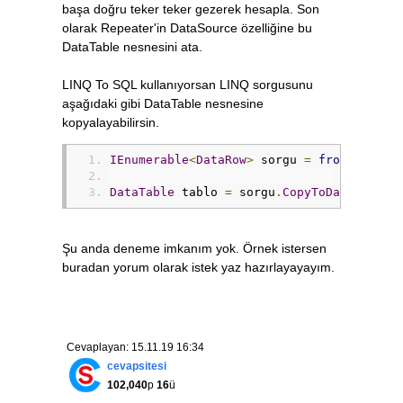
başa doğru teker teker gezerek hesapla. Son
olarak Repeater'in DataSource özelliğine bu
DataTable nesnesini ata.
LINQ To SQL kullanıyorsan LINQ sorgusunu
aşağıdaki gibi DataTable nesnesine
kopyalayabilirsin.
IEnumerable
<
DataRow
>
 sorgu 
=
from
....
DataTable
 tablo 
=
 sorgu
.
CopyToDataTable
<
Şu anda deneme imkanım yok. Örnek istersen
buradan yorum olarak istek yaz hazırlayayayım.
Cevaplayan: 15.11.19 16:34
cevapsitesi
102,040
p
16
ü