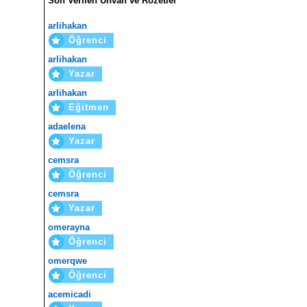
Son Verilen Ünvan ve Rozetler
arlihakan
Öğrenci
arlihakan
Yazar
arlihakan
Eğitmen
adaelena
Yazar
cemsra
Öğrenci
cemsra
Yazar
omerayna
Öğrenci
omerqwe
Öğrenci
acemicadi