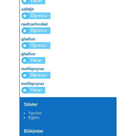
Yazar
sdlkfjh
Öğrenci
raufcanhoskal
Öğrenci
gladius
Öğrenci
gladius
Yazar
melikpoyraz
Öğrenci
melikpoyraz
Yazar
Siteler
Yazılım
Eğitim
Bölümler