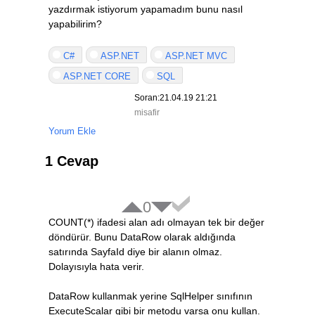
yazdırmak istiyorum yapamadım bunu nasıl
yapabilirim?
C#
ASP.NET
ASP.NET MVC
ASP.NET CORE
SQL
Soran:21.04.19 21:21
misafir
Yorum Ekle
1 Cevap
0
COUNT(*) ifadesi alan adı olmayan tek bir değer
döndürür. Bunu DataRow olarak aldığında
satırında SayfaId diye bir alanın olmaz.
Dolayısıyla hata verir.
DataRow kullanmak yerine SqlHelper sınıfının
ExecuteScalar gibi bir metodu varsa onu kullan.