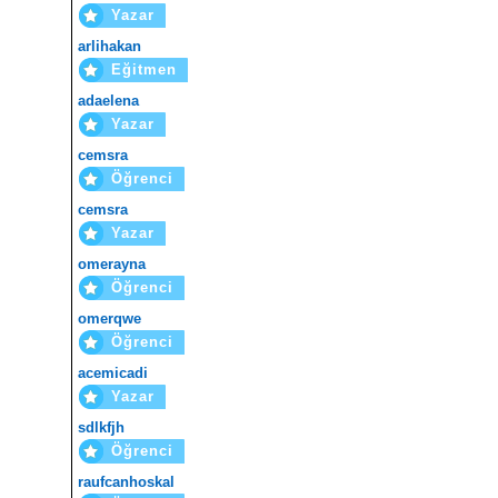
Yazar
arlihakan
Eğitmen
adaelena
Yazar
cemsra
Öğrenci
cemsra
Yazar
omerayna
Öğrenci
omerqwe
Öğrenci
acemicadi
Yazar
sdlkfjh
Öğrenci
raufcanhoskal