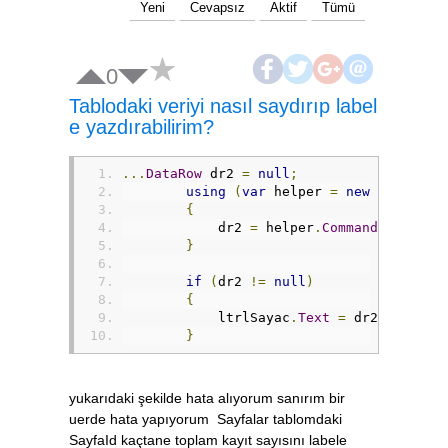
Yeni
Cevapsız
Aktif
Tümü
0
Tablodaki veriyi nasıl saydırıp label
e yazdırabilirim?
...
DataRow
 dr2 
=
null
;
using
(
var
 helper 
=
new
SqlHelpe
{
            dr2 
=
 helper
.
CommandText
(
"Se
}
if
(
dr2 
!=
null
)
{
            ltrlSayac
.
Text
=
 dr2
[
"SayfaI
}
yukarıdaki şekilde hata alıyorum sanırım bir
uerde hata yapıyorum Sayfalar tablomdaki
SayfaId kaçtane toplam kayıt sayısını labele