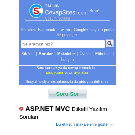
Yazılım.
Beta!
CevapSitesi
.com
Çözüm Noktası
Bu siteyi
Facebook
,
Twitter
,
Google+
veya
e-posta
ile paylaşın.
|
Sorular
|
Makaleler
|
Üyeler
|
Etiketler
|
İletişim
Soru sormak ya da cevap vermek için;
giriş yapın
veya
üye olun
.
Sosyal medya hesaplarınızla da giriş yapabilirsiniz.
Soru Sor
ASP.NET MVC
Etiketli Yazılım
Soruları
Bu etiketin makalelerini göster »»