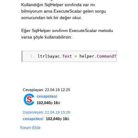
Kullandığın SqlHelper sınıfında var mı
bilmiyorum ama ExecuteScalar gelen sorgu
sonucundan tek bir değer okur.
Eğer SqlHelper sınıfının ExecuteScalar metodu
varsa şöyle kullanabilirsin:
ltrlSayac
.
Text
=
 helper
.
CommandText
(
"SEL
Cevaplayan: 22.04.19 12:25
cevapsitesi
102,040
p
16
ü
Düzenleyen: 22.04.19 15:26
cevapsitesi
102,040
p
16
ü
Yorum Ekle