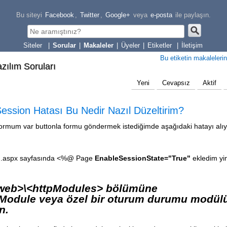
Bu siteyi
Facebook
,
Twitter
,
Google+
veya
e-posta
ile paylaşın.
|
Sorular
|
Makaleler
|
Üyeler
|
Etiketler
|
İletişim
Bu etiketin makalelerin
azılım Soruları
Yeni
Cevapsız
Aktif
sion Hatası Bu Nedir Nazıl Düzeltirim?
r formum var buttonla formu göndermek istediğimde aşağıdaki hatayı al
ş .aspx sayfasında <%@ Page
EnableSessionState="True"
ekledim yi
.web>\<httpModules> bölümüne
Module veya özel bir oturum durumu modül
un.