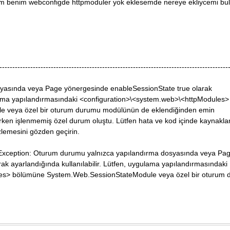
ım benim webconfigde httpmoduler yok eklesemde nereye ekliycemi bu
-----------------------------------------------------------------------------------------
yasında veya Page yönergesinde enableSessionState true olarak
gulama yapılandırmasındaki <configuration>\<system.web>\<httpModules>
 veya özel bir oturum durumu modülünün de eklendiğinden emin
ürken işlenmemiş özel durum oluştu. Lütfen hata ve kod içinde kaynakla
izlemesini gözden geçirin.
xception: Oturum durumu yalnızca yapılandırma dosyasında veya Pa
k ayarlandığında kullanılabilir. Lütfen, uygulama yapılandırmasındaki
les> bölümüne System.Web.SessionStateModule veya özel bir oturum