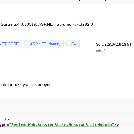
 Sürümü:4.0.30319; ASP.NET Sürümü:4.7.3282.0
NET CORE
ASP.NET Identity
C#
Soran:28.04.19 18:54
misafir
tırları ekleyip bir deneyin.
"
/>
ype
=
"System.Web.SessionState.SessionStateModule"
/>