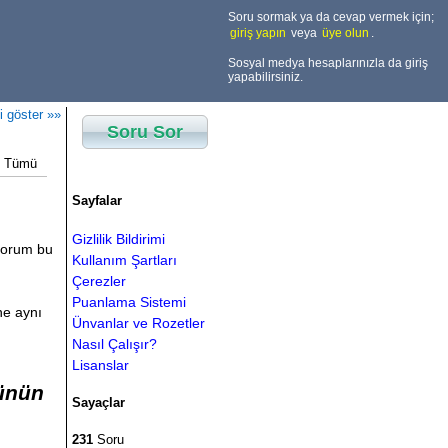
Soru sormak ya da cevap vermek için;
giriş yapın
veya
üye olun
.
Sosyal medya hesaplarınızla da giriş
yapabilirsiniz.
i göster »»
Soru Sor
Tümü
Sayfalar
Gizlilik Bildirimi
ıyorum bu
Kullanım Şartları
Çerezler
Puanlama Sistemi
ne aynı
Ünvanlar ve Rozetler
Nasıl Çalışır?
Lisanslar
ünün
Sayaçlar
231
Soru