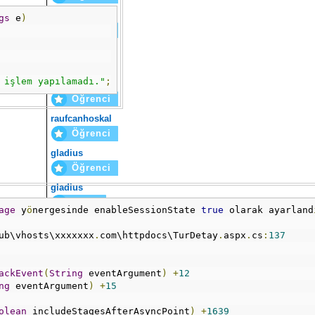
omerqwe
gs
 e
)
Öğrenci
acemicadi
Yazar
 işlem yapılamadı."
;
sdlkfjh
Öğrenci
raufcanhoskal
Öğrenci
gladius
Öğrenci
gladius
Yazar
age
 y
ö
nergesinde enableSessionState 
true
 olarak ayarland
melikpoyraz
ub\vhosts\xxxxxxx
.
com\httpdocs\TurDetay
.
aspx
.
cs
:
137
Öğrenci
melikpoyraz
Yazar
ackEvent
(
String
 eventArgument
)
+
12
ng
 eventArgument
)
+
15
olean
 includeStagesAfterAsyncPoint
)
+
1639