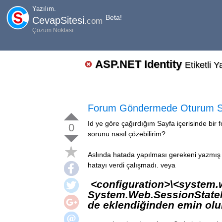
Yazılım.
Beta!
CevapSitesi
.com
Çözüm Noktası
ASP.NET Identity
Etiketli Y
Forum Göndermede Oturum Ses
Id ye göre çağırdığım Sayfa içerisinde bi
0
sorunu nasıl çözebilirim?
Aslında hatada yapılması gerekeni yazmı
hatayı verdi çalışmadı. veya
<configuration>\<system
System.Web.SessionState
de eklendiğinden emin ol