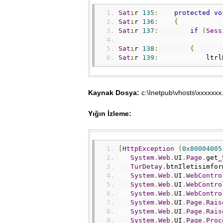
Sat
ı
r 
135
:
protected
vo
Sat
ı
r 
136
:
{
Sat
ı
r 
137
:
if
(
Sess
Sat
ı
r 
138
:
{
Sat
ı
r 
139
:
            ltrl
Kaynak Dosya:
c:\Inetpub\vhosts\xxxxxx
Yığın İzleme:
[
HttpException
(
0x80004005
System
.
Web
.
UI
.
Page
.
get_
TurDetay
.
btnIletisimfor
System
.
Web
.
UI
.
WebContro
System
.
Web
.
UI
.
WebContro
System
.
Web
.
UI
.
WebContro
System
.
Web
.
UI
.
Page
.
Rais
System
.
Web
.
UI
.
Page
.
Rais
System
.
Web
.
UI
.
Page
.
Proc