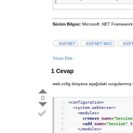
Sürüm Bilgisi:
Microsoft .NET Framework
ASP.NET
ASP.NET MVC
ASP.
Yorum Ekle
1 Cevap
web.cofig dosyana aşağıdaki vurgulanmış sa
0
<configuration>
<
system
.
webServer
>
<modules>
<
remove
name
=
"Session
<
add
name
=
"Session"
t
</
modules
>