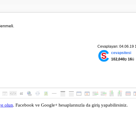
lenmeli.
Cevaplayan: 04.06.19 
cevapsitesi
102,040
p
16
ü