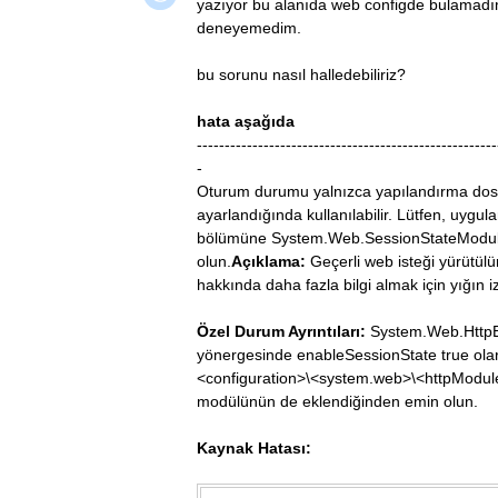
yazıyor bu alanıda web configde bulamad
deneyemedim.
bu sorunu nasıl halledebiliriz?
hata aşağıda
------------------------------------------------------
-
Oturum durumu yalnızca yapılandırma dos
ayarlandığında kullanılabilir. Lütfen, uy
bölümüne System.Web.SessionStateModule
olun.
Açıklama:
Geçerli web isteği yürütül
hakkında daha fazla bilgi almak için yığın 
Özel Durum Ayrıntıları:
System.Web.HttpE
yönergesinde enableSessionState true olara
<configuration>\<system.web>\<httpModu
modülünün de eklendiğinden emin olun.
Kaynak Hatası: