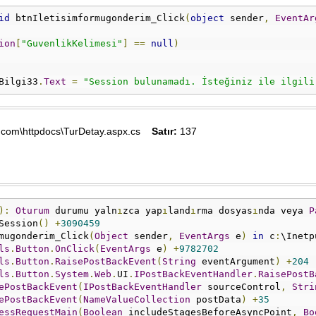
id
 btnIletisimformugonderim_Click
(
object
 sender
,
EventAr
ion
[
"GuvenlikKelimesi"
]
==
null
)
Bilgi33
.
Text
=
"Session bulunamadı. İsteğiniz ile ilgili
x.com\httpdocs\TurDetay.aspx.cs
Satır:
137
):
Oturum
 durumu yaln
ı
zca yap
ı
land
ı
rma dosyas
ı
nda veya 
P
Session
()
+
3090459
mugonderim_Click
(
Object
 sender
,
EventArgs
 e
)
in
 c
:
\Inetp
ls
.
Button
.
OnClick
(
EventArgs
 e
)
+
9782702
ls
.
Button
.
RaisePostBackEvent
(
String
 eventArgument
)
+
204
ls
.
Button
.
System
.
Web
.
UI
.
IPostBackEventHandler
.
RaisePostB
ePostBackEvent
(
IPostBackEventHandler
 sourceControl
,
Stri
ePostBackEvent
(
NameValueCollection
 postData
)
+
35
essRequestMain
(
Boolean
 includeStagesBeforeAsyncPoint
,
Bo