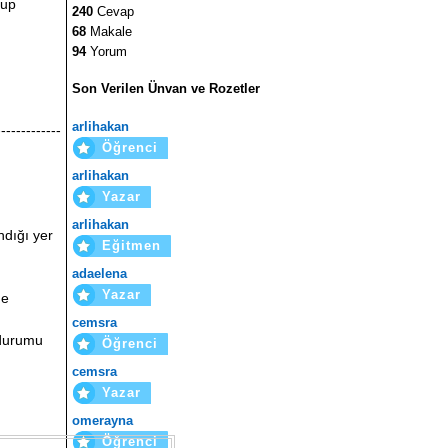
lup
240
Cevap
68
Makale
94
Yorum
Son Verilen Ünvan ve Rozetler
arlihakan
-------------
Öğrenci
arlihakan
Yazar
arlihakan
ndığı yer
Eğitmen
adaelena
Yazar
ge
cemsra
 durumu
Öğrenci
cemsra
Yazar
omerayna
Öğrenci