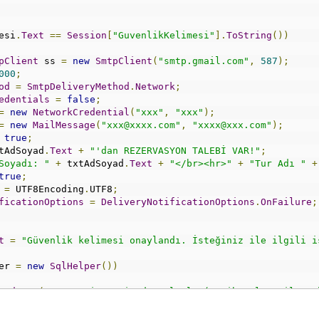
esi
.
Text
==
Session
[
"GuvenlikKelimesi"
].
ToString
())
pClient
 ss 
=
new
SmtpClient
(
"smtp.gmail.com"
,
587
);
000
;
od
=
SmtpDeliveryMethod
.
Network
;
edentials
=
false
;
=
new
NetworkCredential
(
"xxx"
,
"xxx"
);
=
new
MailMessage
(
"xxx@xxxx.com"
,
"xxxx@xxx.com"
);
true
;
tAdSoyad
.
Text
+
"'dan REZERVASYON TALEBİ VAR!"
;
Soyadı: "
+
 txtAdSoyad
.
Text
+
"</br><hr>"
+
"Tur Adı "
+
true
;
=
 UTF8Encoding
.
UTF8
;
ficationOptions
=
DeliveryNotificationOptions
.
OnFailure
;
t
=
"Güvenlik kelimesi onaylandı. İsteğiniz ile ilgili i
er 
=
new
SqlHelper
())
andText
(
"Insert into SitedenTalepler(Tarih,Tel,Email,Not
eters
(
param 
=>
 param
.
AddWithValue
(
"Tel"
,
 txtTel
.
Text
)