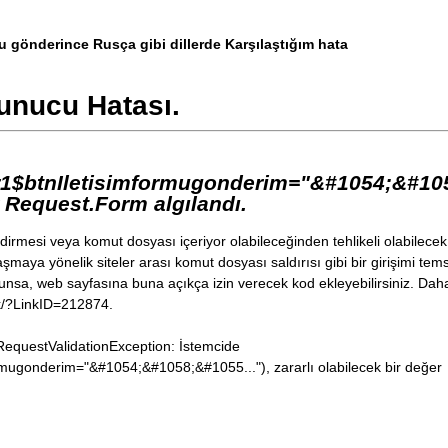
.
AddWithValue
(
"Tarih"
,
DateTime
.
Now
.
AddWithValue
(
"Notlar"
,
 txtNotlar
.
T
mu gönderince Rusça gibi dillerde Karşılaştığım hata
.
AddWithValue
(
"AdSoyad"
,
 txtAdSoyad
.
AddWithValue
(
"Email"
,
 txtEmail
.
Tex
unucu Hatası.
t
=
"Güvenlik kelimesi onaylanamadı. İsteğinizle ile ilg
r1$btnIletisimformugonderim="&#1054;&#105
r Request.Form algılandı.
rmesi veya komut dosyası içeriyor olabileceğinden tehlikeli olabilecek
şmaya yönelik siteler arası komut dosyası saldırısı gibi bir girişimi tems
ygunsa, web sayfasına buna açıkça izin verecek kod ekleyebilirsiniz. Dah
ink/?LinkID=212874.
equestValidationException: İstemcide
mugonderim="&#1054;&#1058;&#1055..."), zararlı olabilecek bir değer