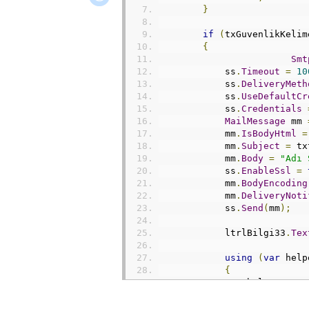
}
if
(
txGuvenlikKelim
{
Smt
            ss
.
Timeout
=
10
            ss
.
DeliveryMeth
            ss
.
UseDefaultCr
            ss
.
Credentials
MailMessage
 mm 
            mm
.
IsBodyHtml
=
            mm
.
Subject
=
 tx
            mm
.
Body
=
"Adı 
            ss
.
EnableSsl
=
            mm
.
BodyEncoding
            mm
.
DeliveryNoti
            ss
.
Send
(
mm
);
            ltrlBilgi33
.
Tex
using
(
var
 help
{
                helper
.
Comm
.
Param