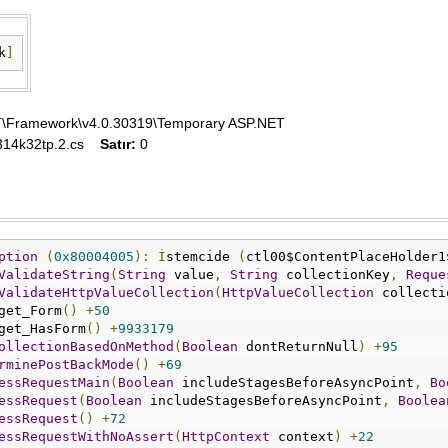
k
]
T\Framework\v4.0.30319\Temporary ASP.NET
14k32tp.2.cs
Satır:
0
ption
(
0x80004005
):
İ
stemcide 
(
ctl00$ContentPlaceHolder1
ValidateString
(
String
 value
,
String
 collectionKey
,
Reque
ValidateHttpValueCollection
(
HttpValueCollection
 collecti
get_Form
()
+
50
get_HasForm
()
+
9933179
ollectionBasedOnMethod
(
Boolean
 dontReturnNull
)
+
95
rminePostBackMode
()
+
69
essRequestMain
(
Boolean
 includeStagesBeforeAsyncPoint
,
Bo
essRequest
(
Boolean
 includeStagesBeforeAsyncPoint
,
Boolea
essRequest
()
+
72
essRequestWithNoAssert
(
HttpContext
 context
)
+
22