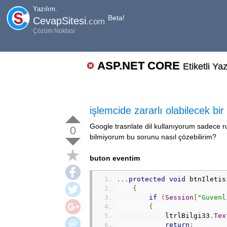
Yazılım.
Beta!
CevapSitesi
.com
Çözüm Noktası
ASP.NET CORE
Etiketli Ya
işlemcide zararlı olabilecek bi
Google trasnlate dil kullanıyorum sadece 
0
bilmiyorum bu sorunu nasıl çözebilirim?
buton eventim
...
protected
void
 btnIletis
{
if
(
Session
[
"Guvenl
{
            ltrlBilgi33
.
Tex
return
;