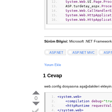
System
.
Web
.
UI
.
Page
.
Proc
   ASP
.
turdetay_aspx
.
Proce
System
.
Web
.
CallHandlerE
System
.
Web
.
HttpApplicat
System
.
Web
.
HttpApplicat
Sürüm Bilgisi:
Microsoft .NET Framework
ASP.NET
ASP.NET MVC
ASP.
Yorum Ekle
1 Cevap
web.config dosyasına aşağıdakileri ekleyin
<system.web>
0
<compilation
debug
=
"tru
<httpRuntime
requestVal
</system.web>