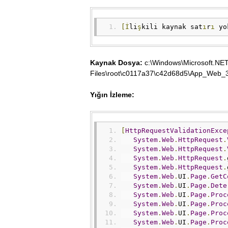
[İ
li
ş
kili kaynak sat
ı
r
ı
 yo
Kaynak Dosya:
c:\Windows\Microsoft.NE
Files\root\c0117a37\c42d68d5\App_Web_3
Yığın İzleme:
[
HttpRequestValidationExce
System
.
Web
.
HttpRequest
.
System
.
Web
.
HttpRequest
.
System
.
Web
.
HttpRequest
.
System
.
Web
.
HttpRequest
.
System
.
Web
.
UI
.
Page
.
GetC
System
.
Web
.
UI
.
Page
.
Dete
System
.
Web
.
UI
.
Page
.
Proc
System
.
Web
.
UI
.
Page
.
Proc
System
.
Web
.
UI
.
Page
.
Proc
System
.
Web
.
UI
.
Page
.
Proc