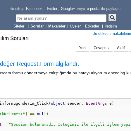
Bu siteyi
Facebook
,
Twitter
,
Google+
veya
e-posta
ile paylaşın.
|
Sorular
|
Makaleler
|
Üyeler
|
Etiketler
|
İletişim
Bu etiketin makalelerin
zılım Soruları
Yeni
Cevapsız
Aktif
r değer Request.Form algılandı.
ruscata formu göndermeye çalıştığımda bu hatayı alıyorum encoding ku
imformugonderim_Click
(
object
 sender
,
EventArgs
 e
)
ikKelimesi"
]
==
null
)
t
=
"Session bulunamadı. İsteğiniz ile ilgili işlem yapı