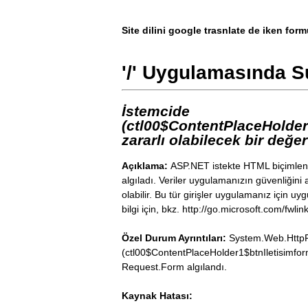
Site dilini google trasnlate de iken for
}
'/' Uygulamasında S
}
else
            ltrlBilgi33
.
Tex
İstemcide
}
(ctl00$ContentPlaceHolde
zararlı olabilecek bir değe
Açıklama:
ASP.NET istekte HTML biçimlendi
algıladı. Veriler uygulamanızın güvenliğini a
olabilir. Bu tür girişler uygulamanız için u
bilgi için, bkz. http://go.microsoft.com/fwl
Özel Durum Ayrıntıları:
System.Web.HttpR
(ctl00$ContentPlaceHolder1$btnIletisimfor
Request.Form algılandı.
Kaynak Hatası: