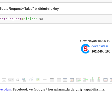
ateRequest="false" bildirimini ekleyin.
dateRequest
=
"false"
 %>
Cevaplayan: 04.06.19 
cevapsitesi
102,040
p
16
ü