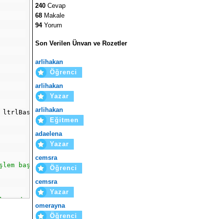
240
Cevap
68
Makale
94
Yorum
Son Verilen Ünvan ve Rozetler
arlihakan
Öğrenci
arlihakan
Yazar
arlihakan
 ltrlBaslik
.
Text
+
"</br><hr>"
+
"E-Posta Adresi: "
+
 tx
Eğitmen
adaelena
Yazar
cemsra
şlem başarıyla tamamlandı."
;
Öğrenci
cemsra
Yazar
lar,AdSoyad) values(@Tarih,@Tel,@Email,@Notlar,@AdSoyad)
omerayna
Öğrenci