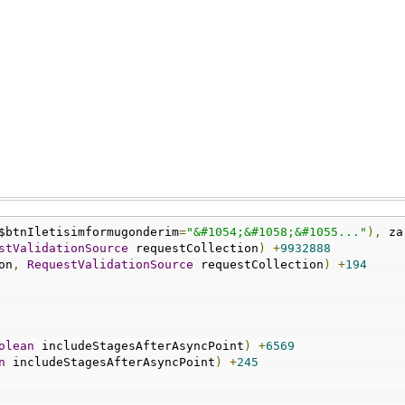
$btnIletisimformugonderim
=
"&#1054;&#1058;&#1055..."
),
 za
stValidationSource
 requestCollection
)
+
9932888
on
,
RequestValidationSource
 requestCollection
)
+
194
olean
 includeStagesAfterAsyncPoint
)
+
6569
n
 includeStagesAfterAsyncPoint
)
+
245