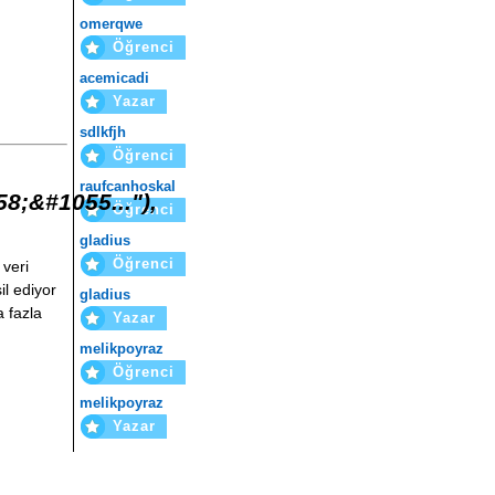
.
ToString
())
omerqwe
ext
)
Öğrenci
.
Text
)
t
)).
ExecuteNonQuery
();
acemicadi
Yazar
sdlkfjh
Öğrenci
ili işlem yapılmadı."
;
raufcanhoskal
8;&#1055..."),
Öğrenci
gladius
Öğrenci
 veri
il ediyor
gladius
a fazla
Yazar
melikpoyraz
Öğrenci
melikpoyraz
Yazar