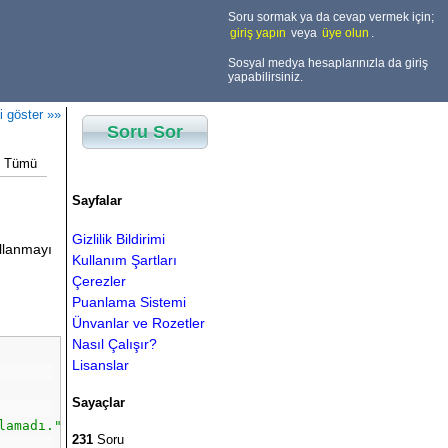
Soru sormak ya da cevap vermek için;
giriş yapın
veya
üye olun
.
Sosyal medya hesaplarınızla da giriş
yapabilirsiniz.
i göster »»
Soru Sor
Tümü
Sayfalar
Gizlilik Bildirimi
llanmayı
Kullanım Şartları
Çerezler
Puanlama Sistemi
Ünvanlar ve Rozetler
Nasıl Çalışır?
Lisanslar
Sayaçlar
lamadı."
;
231
Soru