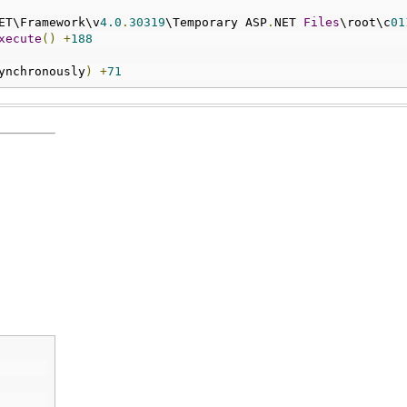
ET\Framework\v
4.0
.
30319
\Temporary ASP
.
NET 
Files
\root\c
01
xecute
()
+
188
ynchronously
)
+
71