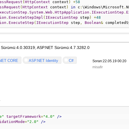
essRequest
(
HttpContext
 context
)
+
58
ssRequest
(
HttpContext
 context
)
in
 c
:
\Windows\Microsoft
.
N
xecutionStep
.
System
.
Web
.
HttpApplication
.
IExecutionStep
.
E
ion
.
ExecuteStepImpl
(
IExecutionStep
 step
)
+
48
ion
.
ExecuteStep
(
IExecutionStep
 step
,
Boolean
&
 completedS
 Sürümü:4.0.30319; ASP.NET Sürümü:4.7.3282.0
NET CORE
ASP.NET Identity
C#
Soran:22.05.19 00:20
misafir
.
e"
targetFramework
=
"4.0"
/>
idationMode
=
"2.0"
/>