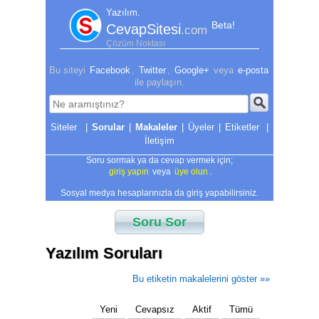
Yazılım.
Beta!
CevapSitesi
.com
Çözüm Noktası
Bu siteyi
Facebook
,
Twitter
,
Google+
veya
e-posta
ile paylaşın.
|
Sorular
|
Makaleler
|
Üyeler
|
Etiketler
|
İletişim
Soru sormak ya da cevap vermek için;
giriş yapın
veya
üye olun
.
Sosyal medya hesaplarınızla da giriş yapabilirsiniz.
Soru Sor
Yazılım Soruları
Bu etiketin makalelerini göster »»
Yeni
Cevapsız
Aktif
Tümü