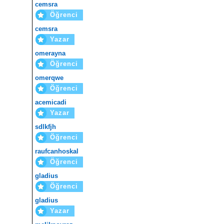
cemsra
Öğrenci
cemsra
Yazar
omerayna
Öğrenci
omerqwe
Öğrenci
acemicadi
Yazar
sdlkfjh
Öğrenci
raufcanhoskal
Öğrenci
gladius
Öğrenci
gladius
Yazar