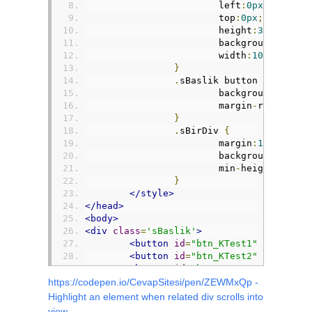
			left
:
0px
;
			top
:
0px
;
			height
:
30px
;
			background
:
white
			width
:
100
%;
}
.
sBaslik button 
{
			background
-
color
			margin
-
right
:
3px
}
.
sBirDiv 
{
			margin
:
10px
0px
			background
:
silve
			min
-
height
:
700px
}
</style>
</head>
<body>
<div
class
=
'sBaslik'
>
<button
id
=
"btn_KTest1"
class
=
"s
<button
id
=
"btn_KTest2"
class
=
"s
<button
id
=
"btn_KTest3"
class
=
"s
<button
id
=
"btn_KTest4"
class
=
"s
https://codepen.io/CevapSitesi/pen/ZEWMxQp -
</div>
Highlight an element when related div scrolls into
<div
style
=
"
margin
-
top
:
30px
"
>
view