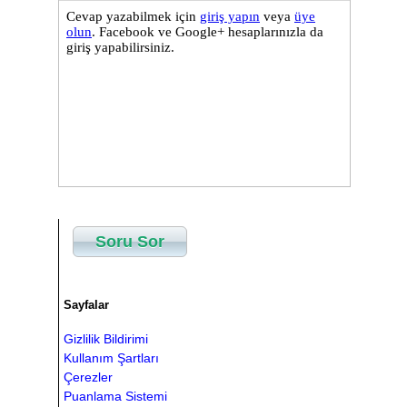
    window
.
addEventListener
(
"orientation
    kontrol
();
}
document
.
addEventListener
(
"DOMContentLoa
</script>
</body>
Soru Sor
Sayfalar
Gizlilik Bildirimi
Kullanım Şartları
Çerezler
Puanlama Sistemi