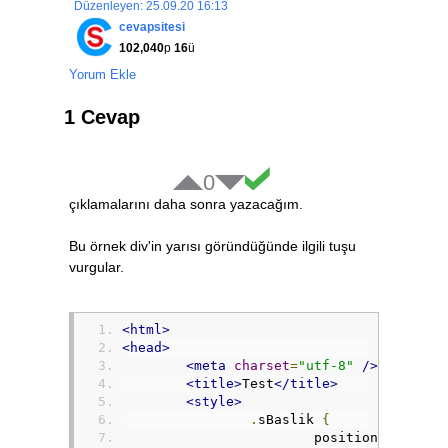
Düzenleyen: 25.09.20 16:13
cevapsitesi
102,040
p
16
ü
Yorum Ekle
1 Cevap
0
çıklamalarını daha sonra yazacağım.
Bu örnek div'in yarısı göründüğünde ilgili tuşu
vurgular.
<html>
<head>
<meta
charset
=
"utf-8"
/>
<title>
Test
</title>
<style>
.
sBaslik 
{
			position
:
fixed
;