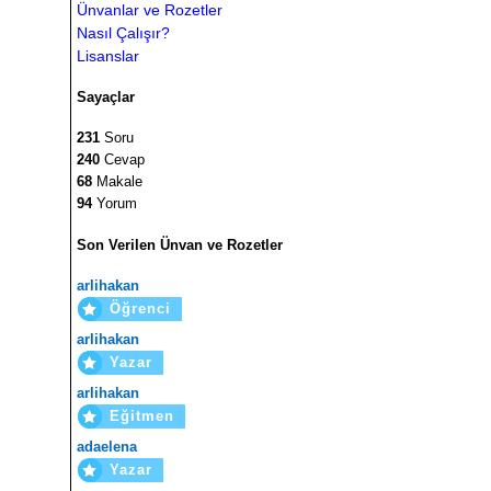
Ünvanlar ve Rozetler
Nasıl Çalışır?
Lisanslar
Sayaçlar
231
Soru
240
Cevap
68
Makale
94
Yorum
Son Verilen Ünvan ve Rozetler
arlihakan
Öğrenci
arlihakan
Yazar
arlihakan
Eğitmen
adaelena
Yazar