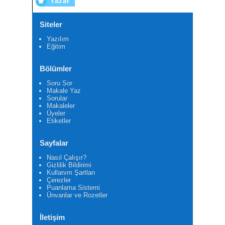
Yazar
Siteler
Yazılım
Eğitim
Bölümler
Soru Sor
Makale Yaz
Sorular
Makaleler
Üyeler
Etiketler
Sayfalar
Nasıl Çalışır?
Gizlilik Bildirimi
Kullanım Şartları
Çerezler
Puanlama Sistemi
Ünvanlar ve Rozetler
İletişim