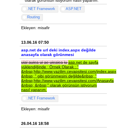
" olarak görünsün istiyorum nasıl yaparım.
.NET Framework
ASP.NET
Routing
Ekleyen: misafir
13.06.16 07:50
asp.net de url deki index.aspx değilde
anasayfa olarak görünmesi
uiai
auiea
ui
ae
uieaiea
iu
asp.net
de
sayfa
yüklendiğinde
;
Örnek
Olarak
:
"
&nbsp;http://www.yazilim.cevapsitesi.com/index.aspx
&nbsp;
"
gibi
görünmesini
değilde&nbsp;
"
&nbsp;http://www.yazilim.cevapsitesi.com/Anasayfa
&nbsp;
&nbsp;"
olarak
görünsün
istiyorum
nasıl
yaparım.
.NET Framework
Ekleyen: misafir
26.04.16 18:58