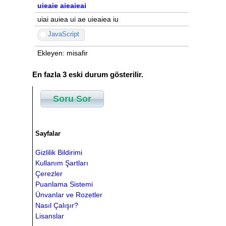
uieaie aieaieai
uiai auiea ui ae uieaiea iu
JavaScript
Ekleyen: misafir
En fazla 3 eski durum gösterilir.
Soru Sor
Sayfalar
Gizlilik Bildirimi
Kullanım Şartları
Çerezler
Puanlama Sistemi
Ünvanlar ve Rozetler
Nasıl Çalışır?
Lisanslar