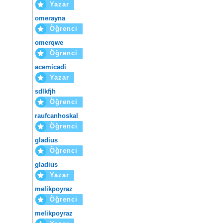
Yazar
omerayna
Öğrenci
omerqwe
Öğrenci
acemicadi
Yazar
sdlkfjh
Öğrenci
raufcanhoskal
Öğrenci
gladius
Öğrenci
gladius
Yazar
melikpoyraz
Öğrenci
melikpoyraz