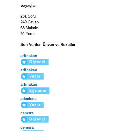
Sayaçlar
231
Soru
240
Cevap
68
Makale
94
Yorum
Son Verilen Ünvan ve Rozetler
arlihakan
Öğrenci
arlihakan
Yazar
arlihakan
Eğitmen
adaelena
Yazar
cemsra
Öğrenci
cemsra