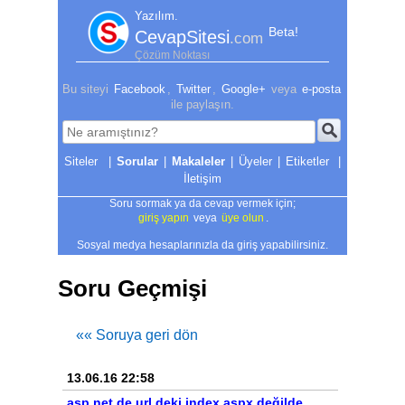
Yazılım.
Beta!
CevapSitesi
.com
Çözüm Noktası
Bu siteyi
Facebook
,
Twitter
,
Google+
veya
e-posta
ile paylaşın.
|
Sorular
|
Makaleler
|
Üyeler
|
Etiketler
|
İletişim
Soru sormak ya da cevap vermek için;
giriş yapın
veya
üye olun
.
Sosyal medya hesaplarınızla da giriş yapabilirsiniz.
Soru Geçmişi
«« Soruya geri dön
13.06.16 22:58
asp.net de url deki index.aspx değilde